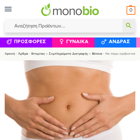
0
ΥΜΈΝΟΙ ΙΣΟΛΟΓΙΣΜΟΊ
ΕΛΕΆΝΝΑ ΧΡΙΣΤΙΝΆΚΗ
ΕΠΙΚΟΙΝΩΝΊΑ
ΣΥΜΠΛΗΡΏΜΑΤΑ ΔΙΑΤΡΟΦΉΣ
ΦΥΣΙΚΆ ΚΑ
ΠΡΟΣΦΟΡΈΣ
ΓΥΝΑΊΚΑ
ΆΝΔΡΑΣ
Αρχική
-
Άρθρα
-
Βιταμίνες – Συμπληρώματα Διατροφής – Βότανα
-
Nα πάρω προβιοτικά για