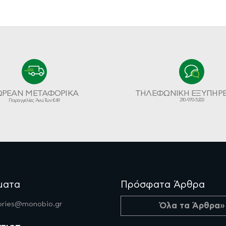
ΩΡΕΑΝ ΜΕΤΑΦΟΡΙΚΑ
ΤΗΛΕΦΩΝΙΚΗ ΕΞΥΠΗΡ
210-970-5200
Παραγγελίες Άνω Των €49
ματα
Πρόσφατα Άρθρα
fories@monobio.gr
Όλα τα Άρθρα»