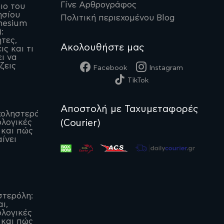
Γίνε Αρθρογράφος
ιο του
ησίου
Πολιτική περιεχομένου Blog
nesium
:
ητες,
Ακολουθήστε μας
ις και τι
ι να
ζεις
Facebook
Instagram
TikTok
Αποστολή με Ταχυμεταφορές
οληστερόλη:
(Courier)
λογικές
 και πώς
ίνει
στερόλη:
αι,
λογικές
 και πώς