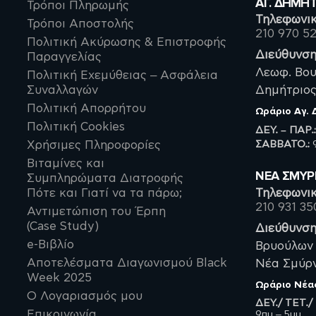
ΑΓ. ΔΗΜΗ
Vegan
Τρόποι Πληρωμής
+
Τηλεφωνικ
Τρόποι Αποστολής
Vegan Καλλυντικά
210 970 5
Πολιτική Ακύρωσης & Επιστροφής
Vegan καλλυντικά για
Διεύθυνση
σώμα
Παραγγελίας
Vegan καλλυντικά για
Λεωφ. Βου
Πολιτική Εχεμύθειας – Ασφάλεια
πρόσωπο
Συναλλαγών
Δημήτριος,
Vegan καλλυντικά για
Μαλλιά
Πολιτική Απορρήτου
Ωράριο
Αγ.
Αθλητισμός
+
Πολιτική Cookies
ΔΕΥ. – ΠΑΡ.
Άνδρας
+
ΣΑΒBATO.:
9
Χρήσιμες Πληροφορίες
Συμπληρώματα
Βιταμίνες και
Διατροφής για Άνδρες
ΝΈΑ ΣΜΥ
Συμπληρώματα Διατροφής
Έλαια συμπληρώματα
για Άνδρες
Πότε και Γιατί να τα πάρω;
Τηλεφωνικ
Ανδρικά Καλλυντικά
210 931 35
Αντιμετώπιση του Έρπη
(Case Study)
Πιτυρίδα – Ξηροδερμία
Διεύθυνση
e-Βιβλίο
Βρυούλων 
Αποτελέσματα Διαγωνισμού Black
Νέα Σμύρνη
Week 2025
Ωράριο
Νέα
Ο Λογαριασμός μου
ΔΕΥ./ ΤΕΤ./
Επικοινωνία
9πμ – 5μμ