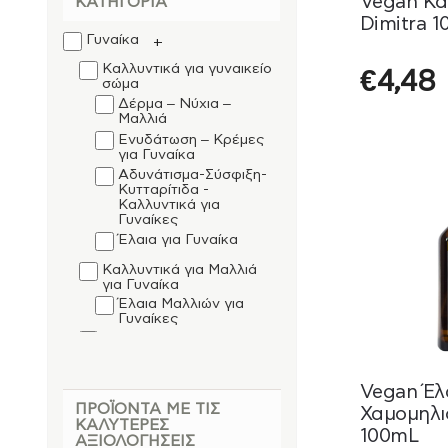
Vegan Κα
ΚΑΤΗΓΟΡΊΑ
Dimitra 
Γυναίκα
+
Καλλυντικά για γυναικείο
€
4,48
σώμα
Δέρμα – Νύχια –
Μαλλιά
Ενυδάτωση – Κρέμες
για Γυναίκα
Αδυνάτισμα-Σύσφιξη-
Κυτταρίτιδα -
Καλλυντικά για
Γυναίκες
Έλαια για Γυναίκα
Καλλυντικά για Μαλλιά
για Γυναίκα
Έλαια Μαλλιών για
Γυναίκες
Καλλυντικά για γυναικείο
πρόσωπο
Ειδικές Θεραπείες για
Γυναίκα
Vegan Έλ
Έλαια - Αιθέρια Έλαια
ΠΡΟΪΌΝΤΑ ΜΕ ΤΙΣ
Χαμομηλι
για Γυναίκα
ΚΑΛΎΤΕΡΕΣ
100mL
ΑΞΙΟΛΟΓΉΣΕΙΣ
Φυσικά Καλλυντικά
+