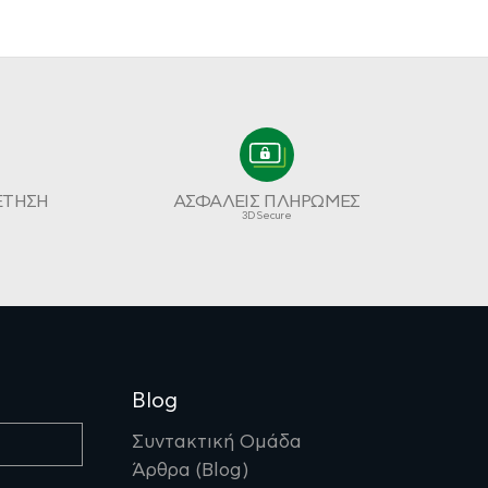
ΕΤΗΣΗ
ΑΣΦΑΛΕΙΣ ΠΛΗΡΩΜΕΣ
3D Secure
Blog
Συντακτική Ομάδα
Άρθρα (Blog)