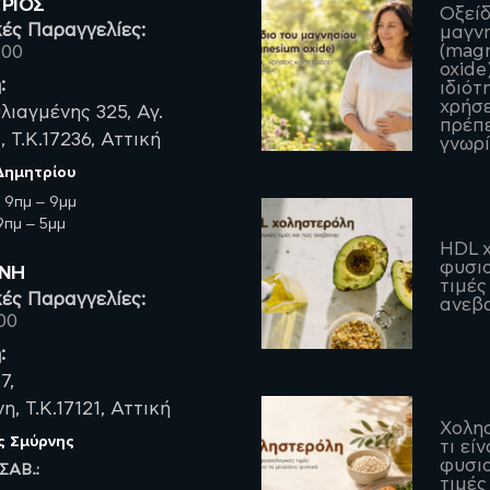
ΤΡΙΟΣ
Οξείδ
ές Παραγγελίες:
μαγν
(mag
200
oxide)
:
ιδιότ
χρήσε
λιαγμένης 325, Αγ.
πρέπε
 Τ.Κ.17236, Αττική
γνωρί
 Δημητρίου
:
9πμ – 9μμ
πμ – 5μμ
HDL χ
φυσιο
ΡΝΗ
τιμές
ές Παραγγελίες:
ανεβα
00
:
7,
, Τ.Κ.17121, Αττική
Χολη
ς Σμύρνης
τι είν
φυσιο
 ΣΑΒ.:
τιμές