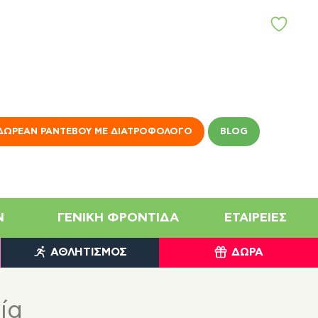
Α
Γ
Α
Π
Η
Μ
Έ
Ν
ΔΩΡΕΆΝ ΡΑΝΤΕΒΟΎ ΜΕ ΔΙΑΤΡΟΦΟΛΌΓΟ
BLOG
Α
N
ΓΕΝΙΚΉ ΦΡΟΝΤΊΔΑ
ΕΤΑΙΡΕΊΕΣ
ΑΘΛΗΤΙΣΜΌΣ
ΔΏΡΑ
ία