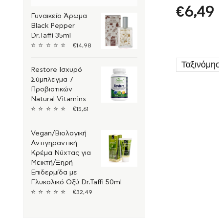
€
6,49
Καλλυντικά για Σώμα
Γυναικείο Άρωμα
Περιποίηση Νυχιών
Black Pepper
Dr.Taffi 35ml
Ενυδάτωση – Κρέμες
⭐
⭐
⭐
⭐
⭐
€
14,98
για Σώμα
Αδυνάτισμα-Σύσφιξη-
Κυτταρίτιδα
Restore Ισχυρό
Καλλυντικά για Δέρμα
Σύμπλεγμα 7
– Νύχια – Μαλλιά
Προβιοτικών
Έλαια καλλυντικά
Natural Vitamins
Απολεπιστικά (Scrub)
⭐
⭐
⭐
⭐
⭐
€
15,61
για σώμα
Αντισηπτικά
Vegan/Βιολογική
Καλλυντικά για Πρόσωπο
Αντιγηραντική
Κρέμα Νύχτας για
Ενυδάτωση – Κρέμες
για Πρόσωπο
Μεικτή/Ξηρή
Μακιγίαζ
Επιδερμίδα με
Γλυκολικό Οξύ Dr.Taffi 50ml
Έλαια - Αιθέρια Έλαια
⭐
⭐
⭐
⭐
⭐
€
32,49
Καλλυντικά για Χείλη
Μάσκες Προσώπου