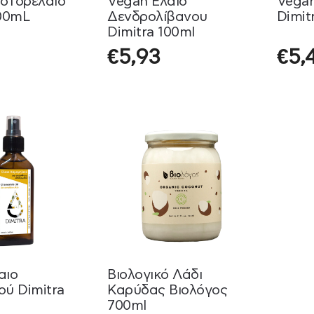
στορέλαιο
Vegan Έλαιο
Vega
100mL
Δενδρολίβανου
Dimit
Dimitra 100ml
€
5,93
€
5,
αιο
Βιολογικό Λάδι
ού Dimitra
Καρύδας Βιολόγος
700ml