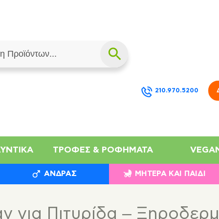
210.970.5200
ΛΥΝΤΙΚΆ
ΤΡΟΦΈΣ & ΡΟΦΉΜΑΤΑ
VEGA
ΆΝΔΡΑΣ
ΜΗΤΈΡΑ ΚΑΙ ΠΑΙΔΊ
ν για Πιτυρίδα – Ξηροδερμ