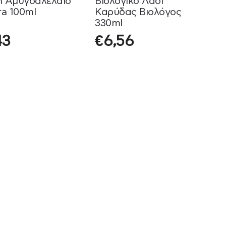
n Αμυγδαλέλαιο
Βιολογικό Λάδι
ra 100ml
Καρύδας Βιολόγος
330ml
43
€
6,56