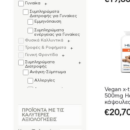
Γυναίκα
+
Συμπληρώματα
Διατροφής για Γυναίκες
Εμμηνόπαυση
Συμπληρώματα
ενέργειας για Γυναίκες
Φυσικά Καλλυντικά
+
Τροφές & Ροφήματα
+
Γενική Φροντίδα
+
Συμπληρώματα
+
Διατροφής
Ανάγκη-Σύμπτωμα
Αλλεργίες
Vegan x-t
Ανοσοποιητικό
500mg He
Αντιοξειδωτικά
κάψουλε
Ενέργεια – Τόνωση
ΠΡΟΪΌΝΤΑ ΜΕ ΤΙΣ
€
20,7
ΚΑΛΎΤΕΡΕΣ
Κρυολόγημα – Γρίπη
ΑΞΙΟΛΟΓΉΣΕΙΣ
Τριγλυκερίδια