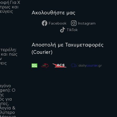
οφή Για Χοληστερίνη:
 τρως και τι να
εύγεις
Ακολουθήστε μας
Facebook
Instagram
TikTok
Αποστολή με Ταχυμεταφορές
τερόλη:
(Courier)
 και πώς
ν
εις
αγόνο
agen): Ο
ης
ς για
ητες,
λογία &
αλύτερο