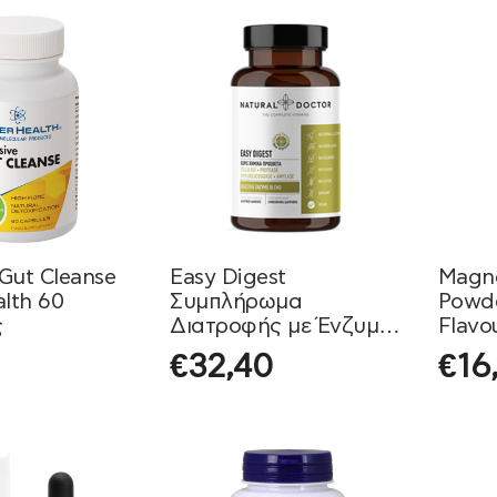
 Gut Cleanse
Easy Digest
Magn
lth 60
Συμπλήρωμα
Powd
ς
Διατροφής με Ένζυμα
Flavo
Natural Doctor 60
gr
€
32,40
€
16
Κάψουλες