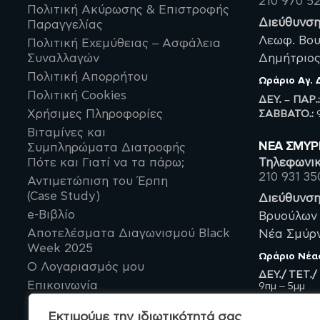
210 970 5
Οστεοπόρωση
Πολιτική Ακύρωσης & Επιστροφής
(Συμπληρώματα
Διεύθυνση
Παραγγελίας
Διατροφής)
Λεωφ. Βου
Πόνος
Πολιτική Εχεμύθειας – Ασφάλεια
Συναλλαγών
Δημήτριος,
Συμπληρώματα για
Ακμή
Πολιτική Απορρήτου
Ωράριο
Αγ.
Σεξουαλική Τόνωση
Πολιτική Cookies
ΔΕΥ. – ΠΑΡ.
Συμπληρώματα για
ΣΑΒBATO.:
9
Χρήσιμες Πληροφορίες
Εμμηνόπαυση
Βιταμίνες και
Κράμπες
ΝΈΑ ΣΜΥ
Συμπληρώματα Διατροφής
Ένζυμα
Πότε και Γιατί να τα πάρω;
Τηλεφωνικ
210 931 35
Παλινδρόμηση
Αντιμετώπιση του Έρπη
(Case Study)
Διεύθυνση
Ναυτία
e-Βιβλίο
Βρυούλων 
Ουρολοίμωξη
Αποτελέσματα Διαγωνισμού Black
Νέα Σμύρνη
Ουροποιητικό –
Week 2025
Προστάτης
Ωράριο
Νέα
Ο Λογαριασμός μου
Συκώτι
ΔΕΥ./ ΤΕΤ./
Επικοινωνία
9πμ – 5μμ
Έλαια Συμπληρώματα
Διατροφής
ΤΡΙ./ ΠΕΜ./
9πμ – 9μμ
Προστασία Καρδιάς-
Εκτιμούμε την ιδιωτικότητά σας