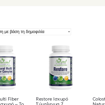
lti Fiber
Restore Ισχυρό
Colos
Ισχυρό – Το
Σύμπλεγμα 7
Natur