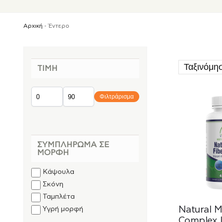
Αρχική
-
Έντερο
ΤΙΜΉ
Φιλτράρισμα
ΣΥΜΠΛΉΡΩΜΑ ΣΕ
ΜΟΡΦΉ
Κάψουλα
Σκόνη
Ταμπλέτα
Natural Mu
Υγρή μορφή
Complex 