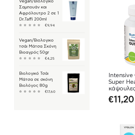
Vegan/Βιολογικό
Χοληστερίνη
Σαμπουάν και
Άγχος – Στρες
Αφρόλουτρο 2 σε 1
Dr.Taffi 200ml
Αθλητισμός και Ευεξία
⭐
⭐
⭐
⭐
⭐
€
9,94
Γονιμότητα – Άνδρας
Γυναίκα – Γονιμότητα
Vegan/Βιολογικο
τσάι Μάτσα Σκόνη
Διαβήτης – Σάκχαρο
Βιοαγρός 50gr
Κατάθλιψη
⭐
⭐
⭐
⭐
⭐
€
4,25
Καταπολέμηση
Νευρικότητας
Βιολογικό Τσάι
Intensive
Μνήμη και
Μάτσα σε σκόνη
Συγκέντρωση
Super Hea
Βιολόγος 80g
Αντιδιαρροϊκά
κάψουλε
⭐
⭐
⭐
⭐
⭐
€
17,60
Δυσκοιλιότητα
€
11,20
Ενίσχυση
Μεταβολισμού
Έντερο
Μετεωρισμός –
Τυμπανισμός