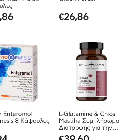
υλες
,86
€
26,86
 Enteromol
L-Glutamine & Chios
nesis 8 Κάψουλες
Mastiha Συμπλήρωμα
Διατροφής για την
Υγεία του Εντέρου και
94
€
39,60