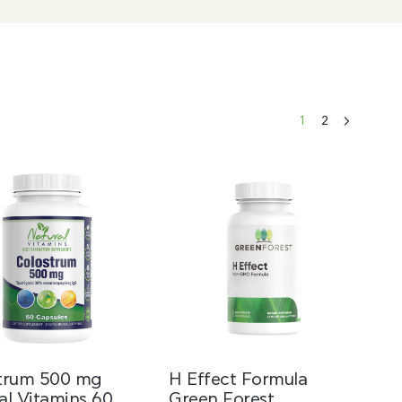
1
2
trum 500 mg
H Effect Formula
al Vitamins 60
Green Forest