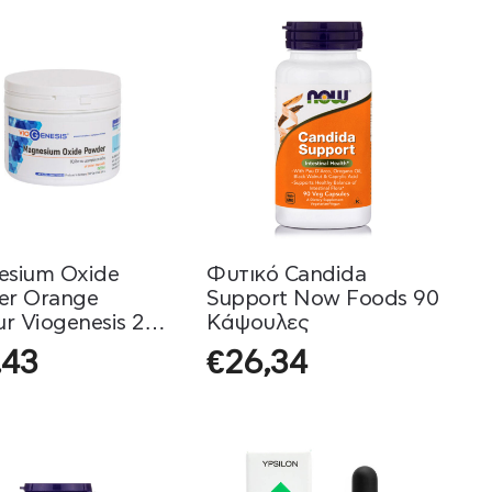
esium Oxide
Φυτικό Candida
er Orange
Support Now Foods 90
ur Viogenesis 230
Κάψουλες
,43
€
26,34