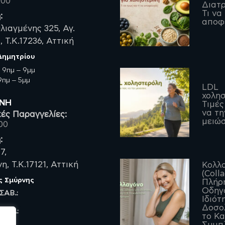
200
Διατρ
Τι να
:
αποφ
λιαγμένης 325, Αγ.
 Τ.Κ.17236, Αττική
 Δημητρίου
:
9πμ – 9μμ
πμ – 5μμ
LDL
χολησ
ΡΝΗ
Τιμές
να τη
ές Παραγγελίες:
μειώσ
00
:
7,
, Τ.Κ.17121, Αττική
Κολλ
(Coll
ς Σμύρνης
Πλήρ
Οδηγό
 ΣΑΒ.:
Ιδιότ
Δοσο
 ΠΑΡ.:
το Κ