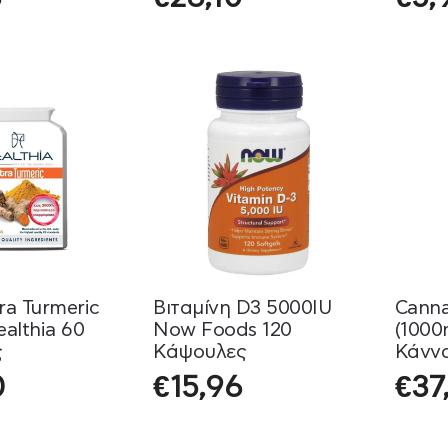
Doctor 30 κάψουλες
ra Turmeric
Βιταμίνη D3 5000IU
Cann
althia 60
Now Foods 120
(1000
ς
Κάψουλες
Κάνν
10ml
0
€
15,96
€
37