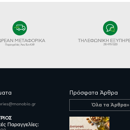
ΩΡΕΑΝ ΜΕΤΑΦΟΡΙΚΑ
ΤΗΛΕΦΩΝΙΚΗ ΕΞΥΠΗΡ
210-970-5200
Παραγγελίες Άνω Των €49
ματα
Πρόσφατα Άρθρα
fories@monobio.gr
Όλα τα Άρθρα»
ΤΡΙΟΣ
ές Παραγγελίες: