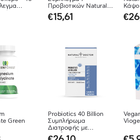
λεγμα
Προβιοτικών Natural
Κάψο
Ινών Natural
Vitamins
€
15,61
€
26
um
Probiotics 40 Billion
Vegan
ate Green
Συμπλήρωμα
Vioge
Διατροφής με
Προβιοτικά Natural
3
€
26,10
€
5,