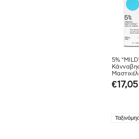
Πέψη
Σύνδρομο
Ευερέθιστου Εντέρου
Συμπληρώματα για
Αρθρώσεις – Οστά
Καρδιά - Κυκλοφορικό
Πονοκέφαλος –
Ημικρανία
Υπέρταση – Πίεση
5% “MILD
Φλεγμονές
Κάνναβης
Αδυνάτισμα και
Μαστιχέλ
Έλεγχος Βάρους
(500mg) Y
Συμπληρώματα για
€
17,05
Αδυνάτισμα-Σύσφιξη-
Κυτταρίτιδα
Αιμορροΐδες
Αίσθησης Κορεσμού
Αποτοξίνωση -
Κυτταρική Προστασία
Αποτοξίνωση Ήπατος
Απώλεια Βάρους