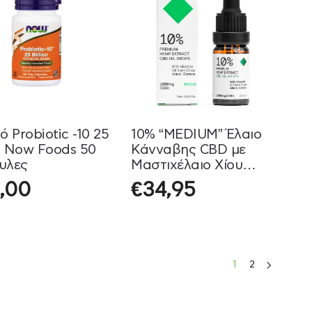
ό Probiotic -10 25
10% “MEDIUM” Έλαιο
on Now Foods 50
Κάνναβης CBD με
υλες
Μαστιχέλαιο Χίου
(1000mg) Ypsilon 10ml
,00
€
34,95
1
2