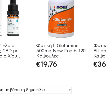
” Έλαιο
Φυτική L Glutamine
Φυτικ
 CBD με
500mg Now Foods 120
Billi
αιο Χίου
Kάψουλες
Κάψο
psilon 10ml
€
19,76
€
36