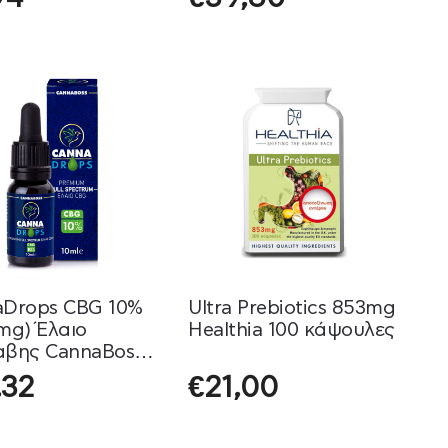
του Στομάχου Natural
Doctor 90 Κάψουλες
aDrops CBG 10%
Ultra Prebiotics 853mg
mg) Έλαιο
Healthia 100 κάψουλες
αβης CannaBoss
,32
€
21,00