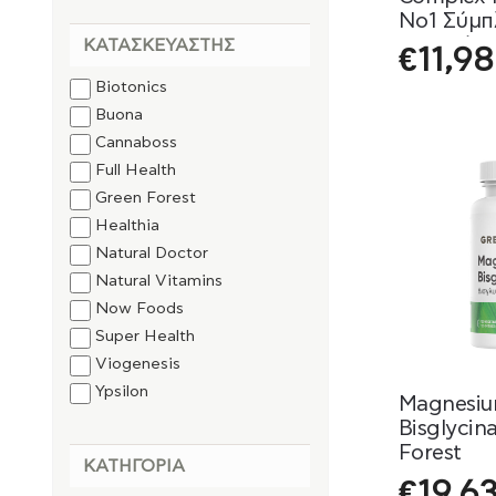
Νο1 Σύμπ
Φυτικών 
ΚΑΤΑΣΚΕΥΑΣΤΉΣ
€
11,98
Vitamins
Biotonics
Buona
Cannaboss
Full Health
Green Forest
Healthia
Natural Doctor
Natural Vitamins
Now Foods
Super Health
Viogenesis
Ypsilon
Magnesi
Bisglycin
Forest
ΚΑΤΗΓΟΡΊΑ
€
19,6