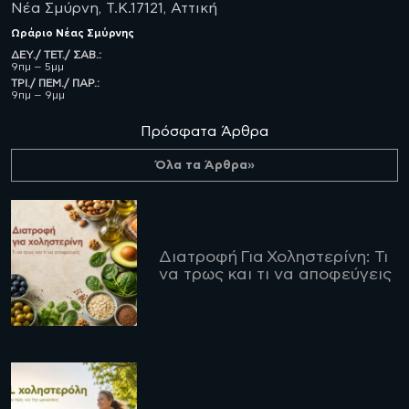
Νέα Σμύρνη, Τ.Κ.17121, Αττική
Ωράριο
Νέας Σμύρνης
ΔΕΥ./ ΤΕΤ./ ΣΑΒ.:
9πμ – 5μμ
ΤΡΙ./ ΠΕΜ./ ΠΑΡ.:
9πμ – 9μμ
Πρόσφατα Άρθρα
Όλα τα Άρθρα»
Διατροφή Για Χοληστερίνη: Τι
να τρως και τι να αποφεύγεις