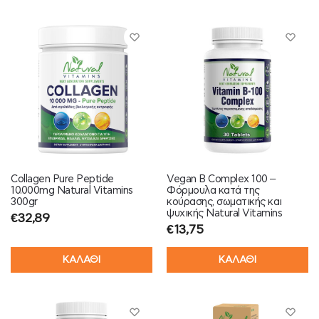
Collagen Pure Peptide
Vegan B Complex 100 –
10.000mg Natural Vitamins
Φόρμουλα κατά της
300gr
κούρασης, σωματικής και
ψυχικής Natural Vitamins
€
32,89
€
13,75
ΚΑΛΑΘΙ
ΚΑΛΑΘΙ