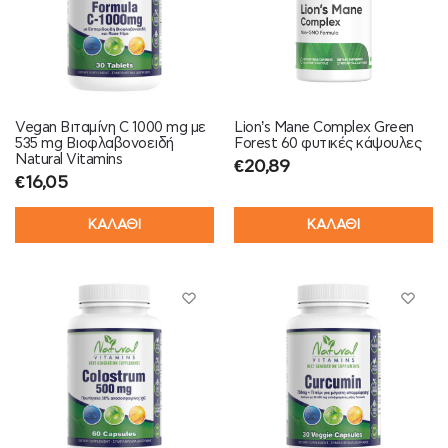
Vegan Βιταμίνη C 1000 mg με
Lion’s Mane Complex Green
535 mg Bιοφλαβονοειδή
Forest 60 φυτικές κάψουλες
Natural Vitamins
€
20,89
€
16,05
ΚΑΛΑΘΙ
ΚΑΛΑΘΙ