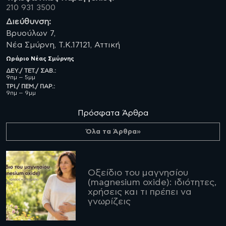
210 931 3500
Διεύθυνση:
Βρυούλων 7,
Νέα Σμύρνη, Τ.Κ.17121, Αττική
Ωράριο
Νέας Σμύρνης
ΔΕΥ./ ΤΕΤ./ ΣΑΒ.:
9πμ – 5μμ
ΤΡΙ./ ΠΕΜ./ ΠΑΡ.:
9πμ – 9μμ
Πρόσφατα Άρθρα
Όλα τα Άρθρα»
Οξείδιο του μαγνησίου
(magnesium oxide): ιδιότητες,
χρήσεις και τι πρέπει να
γνωρίζεις