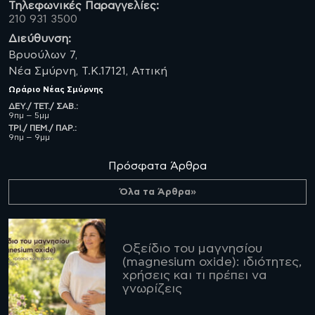
Τηλεφωνικές Παραγγελίες:
210 931 3500
Διεύθυνση:
Βρυούλων 7,
Νέα Σμύρνη, Τ.Κ.17121, Αττική
Ωράριο
Νέας Σμύρνης
ΔΕΥ./ ΤΕΤ./ ΣΑΒ.:
9πμ – 5μμ
ΤΡΙ./ ΠΕΜ./ ΠΑΡ.:
9πμ – 9μμ
Πρόσφατα Άρθρα
Όλα τα Άρθρα»
Οξείδιο του μαγνησίου
(magnesium oxide): ιδιότητες,
χρήσεις και τι πρέπει να
γνωρίζεις