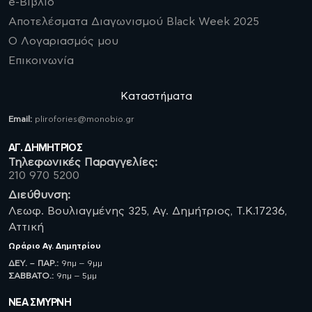
e-Βιβλίο
Αποτελέσματα Διαγωνισμού Black Week 2025
Ο Λογαριασμός μου
Επικοινωνία
Καταστήματα
Email:
plirofories@monobio.gr
ΑΓ. ΔΗΜΗΤΡΙΟΣ
Τηλεφωνικές Παραγγελίες:
210 970 5200
Διεύθυνση:
Λεωφ. Βουλιαγμένης 325, Αγ. Δημήτριος, Τ.Κ.17236,
Αττική
Ωράριο
Αγ. Δημητρίου
ΔΕΥ. – ΠΑΡ.:
9πμ – 9μμ
ΣΑΒBATO.:
9πμ – 5μμ
ΝΈΑ ΣΜΥΡΝΗ