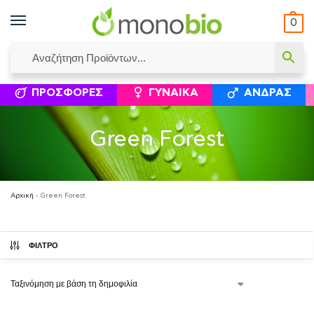
0
ΥΜΈΝΟΙ ΙΣΟΛΟΓΙΣΜΟΊ
ΕΛΕΆΝΝΑ ΧΡΙΣΤΙΝΆΚΗ
ΕΠΙΚΟΙΝΩΝΊΑ
ΣΥΜΠΛΗΡΏΜΑΤΑ ΔΙΑΤΡΟΦΉΣ
ΦΥΣΙΚΆ ΚΑ
ΠΡΟΣΦΟΡΈΣ
ΓΥΝΑΊΚΑ
ΆΝΔΡΑΣ
Green Forest
Αρχική
-
Green Forest
ΦΙΛΤΡΟ