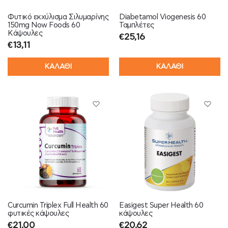
Φυτικό εκχύλισμα Σιλυμαρίνης
Diabetamol Viogenesis 60
150mg Now Foods 60
Ταμπλέτες
Κάψουλες
€
25,16
€
13,11
ΚΑΛΑΘΙ
ΚΑΛΑΘΙ
Curcumin Triplex Full Health 60
Easigest Super Health 60
φυτικές κάψουλες
κάψουλες
€
21,00
€
20,62