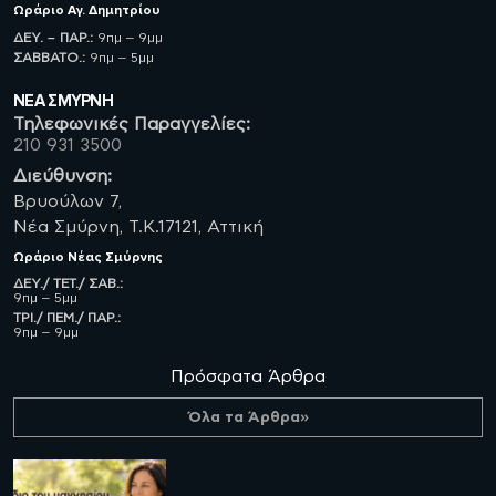
Ωράριο
Αγ. Δημητρίου
ΔΕΥ. – ΠΑΡ.:
9πμ – 9μμ
ΣΑΒBATO.:
9πμ – 5μμ
ΝΈΑ ΣΜΥΡΝΗ
Τηλεφωνικές Παραγγελίες:
210 931 3500
Διεύθυνση:
Βρυούλων 7,
Νέα Σμύρνη, Τ.Κ.17121, Αττική
Ωράριο
Νέας Σμύρνης
ΔΕΥ./ ΤΕΤ./ ΣΑΒ.:
9πμ – 5μμ
ΤΡΙ./ ΠΕΜ./ ΠΑΡ.:
9πμ – 9μμ
Πρόσφατα Άρθρα
Όλα τα Άρθρα»