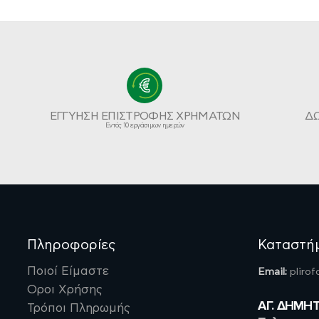
ΕΓΓΥΗΣΗ ΕΠΙΣΤΡΟΦΗΣ ΧΡΗΜΑΤΩΝ
Δ
Εντός 10 εργάσιμων ημερών
Πληροφορίες
Καταστή
Ποιοί Είμαστε
Email:
pliro
Οροι Χρήσης
ΑΓ. ΔΗΜΗ
Τρόποι Πληρωμής