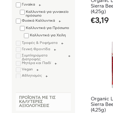
Organic L
Γυναίκα
+
Sierra Bee
(4,25g)
Καλλυντικά για γυναικείο
πρόσωπο
€
3,19
Φυσικά Καλλυντικά
+
Καλλυντικά για Πρόσωπο
Καλλυντικά για Χείλη
Τροφές & Ροφήματα
+
Γενική Φροντίδα
+
Συμπληρώματα
+
Διατροφής
Μητέρα και Παιδί
+
Vegan
+
Αθλητισμός
+
Άνδρας
+
ΠΡΟΪΌΝΤΑ ΜΕ ΤΙΣ
Organic L
ΚΑΛΎΤΕΡΕΣ
Sierra Bee
ΑΞΙΟΛΟΓΉΣΕΙΣ
(4,25g)