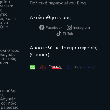
ησίου
Πολιτική περιεχομένου Blog
nesium
:
ητες,
Ακολουθήστε μας
ις και τι
ι να
ζεις
Facebook
Instagram
TikTok
Αποστολή με Ταχυμεταφορές
οληστερόλη:
(Courier)
λογικές
 και πώς
ίνει
στερόλη:
αι,
λογικές
 και πώς
 μειώσεις