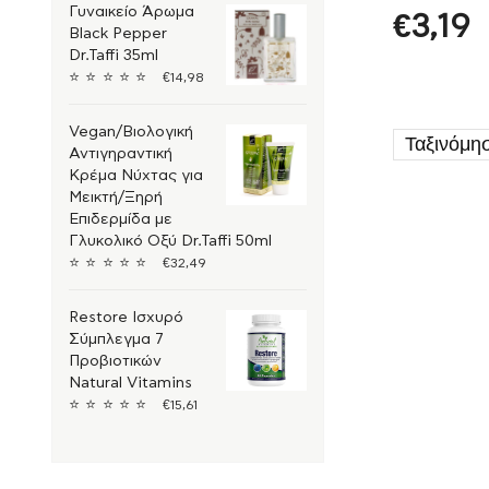
Γυναικείο Άρωμα
€
3,19
Black Pepper
Dr.Taffi 35ml
⭐
⭐
⭐
⭐
⭐
€
14,98
Vegan/Βιολογική
Αντιγηραντική
Κρέμα Νύχτας για
Μεικτή/Ξηρή
Επιδερμίδα με
Γλυκολικό Οξύ Dr.Taffi 50ml
⭐
⭐
⭐
⭐
⭐
€
32,49
Restore Ισχυρό
Σύμπλεγμα 7
Προβιοτικών
Natural Vitamins
⭐
⭐
⭐
⭐
⭐
€
15,61