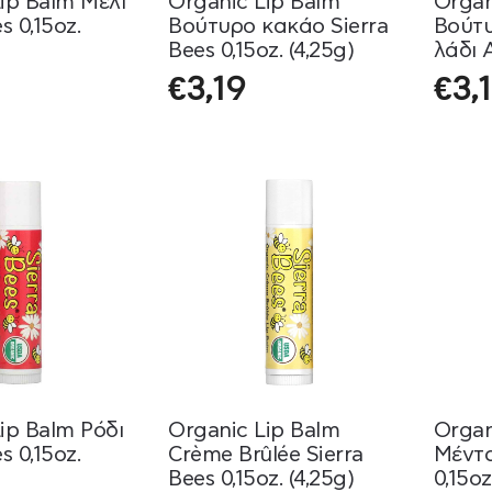
ip Balm Μέλι
Organic Lip Balm
Organ
s 0,15oz.
Βούτυρο κακάο Sierra
Βούτυ
Bees 0,15oz. (4,25g)
λάδι 
0,15oz
€
3,19
€
3,
ip Balm Ρόδι
Organic Lip Balm
Organ
s 0,15oz.
Crème Brûlée Sierra
Μέντα
Bees 0,15oz. (4,25g)
0,15oz