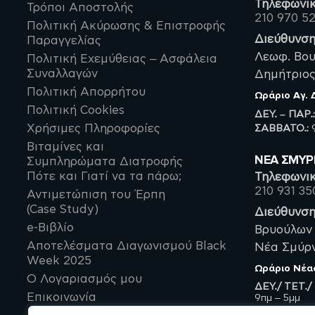
Τηλεφωνικ
Τρόποι Αποστολής
210 970 5
Πολιτική Ακύρωσης & Επιστροφής
Διεύθυνση
Παραγγελίας
Λεωφ. Βου
Πολιτική Εχεμύθειας – Ασφάλεια
Συναλλαγών
Δημήτριος,
Πολιτική Απορρήτου
Ωράριο
Αγ.
Πολιτική Cookies
ΔΕΥ. – ΠΑΡ.
ΣΑΒBATO.:
9
Χρήσιμες Πληροφορίες
Βιταμίνες και
ΝΈΑ ΣΜΥ
Συμπληρώματα Διατροφής
Πότε και Γιατί να τα πάρω;
Τηλεφωνικ
210 931 35
Αντιμετώπιση του Έρπη
(Case Study)
Διεύθυνση
e-Βιβλίο
Βρυούλων 
Αποτελέσματα Διαγωνισμού Black
Νέα Σμύρνη
Week 2025
Ωράριο
Νέα
Ο Λογαριασμός μου
ΔΕΥ./ ΤΕΤ./
Επικοινωνία
9πμ – 5μμ
ΤΡΙ./ ΠΕΜ./