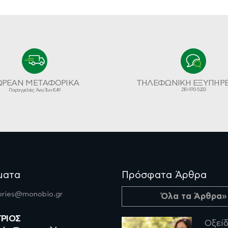
ΩΡΕΑΝ ΜΕΤΑΦΟΡΙΚΑ
ΤΗΛΕΦΩΝΙΚΗ ΕΞΥΠΗΡ
210-970-5200
Παραγγελίες Άνω Των €49
ματα
Πρόσφατα Άρθρα
fories@monobio.gr
Όλα τα Άρθρα»
ΤΡΙΟΣ
Οξείδ