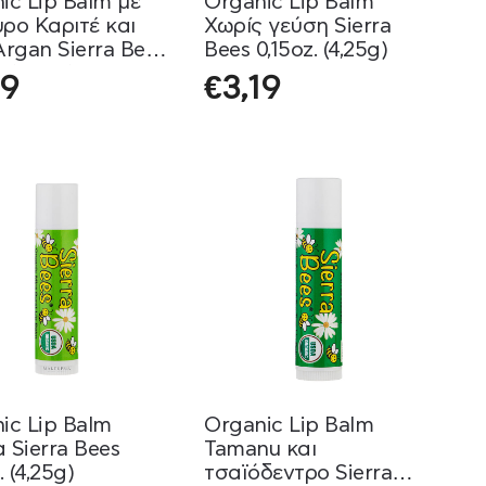
ic Lip Balm με
Organic Lip Balm
ρο Καριτέ και
Χωρίς γεύση Sierra
Argan Sierra Bees
Bees 0,15oz. (4,25g)
. (4,25g)
19
€
3,19
ic Lip Balm
Organic Lip Balm
 Sierra Bees
Tamanu και
. (4,25g)
τσαϊόδεντρο Sierra