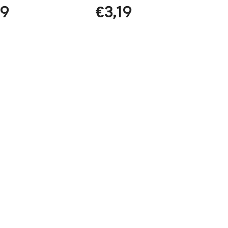
Bees 0,15oz. (4,25g)
19
€
3,19