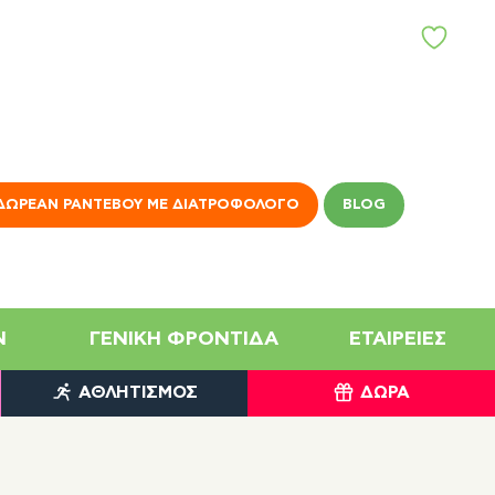
Α
Γ
Α
Π
Η
Μ
Έ
Ν
ΔΩΡΕΆΝ ΡΑΝΤΕΒΟΎ ΜΕ ΔΙΑΤΡΟΦΟΛΌΓΟ
BLOG
Α
N
ΓΕΝΙΚΉ ΦΡΟΝΤΊΔΑ
ΕΤΑΙΡΕΊΕΣ
ΑΘΛΗΤΙΣΜΌΣ
ΔΏΡΑ