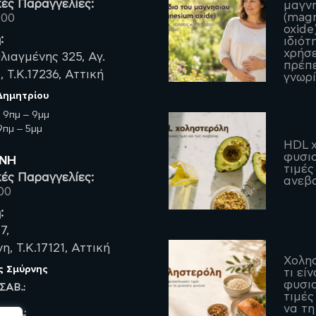
ές Παραγγελίες:
μαγν
(mag
200
oxide)
:
ιδιότ
χρήσε
λιαγμένης 325, Αγ.
πρέπε
 Τ.Κ.17236, Αττική
γνωρί
 Δημητρίου
:
9πμ – 9μμ
πμ – 5μμ
HDL χ
φυσιο
ΡΝΗ
τιμές
ές Παραγγελίες:
ανεβα
00
:
7,
, Τ.Κ.17121, Αττική
Χολη
ς Σμύρνης
τι είν
φυσιο
 ΣΑΒ.:
τιμές
να τη
 ΠΑΡ.: