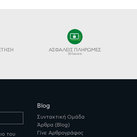
ΕΤΗΣΗ
ΑΣΦΑΛΕΙΣ ΠΛΗΡΩΜΕΣ
3D Secure
Blog
Συντακτική Ομάδα
Άρθρα (Blog)
Γίνε Αρθρογράφος
ιο του