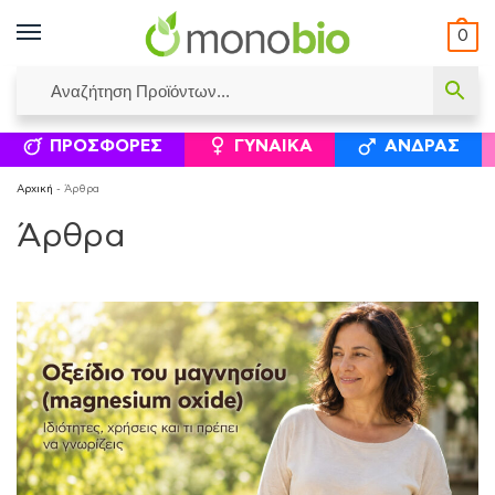
0
ΥΜΈΝΟΙ ΙΣΟΛΟΓΙΣΜΟΊ
ΕΛΕΆΝΝΑ ΧΡΙΣΤΙΝΆΚΗ
ΕΠΙΚΟΙΝΩΝΊΑ
ΣΥΜΠΛΗΡΏΜΑΤΑ ΔΙΑΤΡΟΦΉΣ
ΦΥΣΙΚΆ ΚΑ
ΠΡΟΣΦΟΡΈΣ
ΓΥΝΑΊΚΑ
ΆΝΔΡΑΣ
Αρχική
-
Άρθρα
Άρθρα