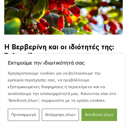
Η Βερβερίνη και οι ιδιότητές της:
7+1 οφέλη
Εκτιμούμε την ιδιωτικότητά σας
02/06/2026
Η βερβερίνη είναι ένα συστατικό που απομονώνεται
Χρησιμοποιούμε cookies για να βελτιώσουμε την
από διάφορα είδη φυτών και έχει χαρακτηριστικό
εμπειρία περιήγησής σας, να προβάλλουμε
έντονο κίτρινο χρώμα και πικρή γεύση. Τα φυτά από
εξατομικευμένες διαφημίσεις ή περιεχόμενο και να
τα οποία απομονώνεται κυρίως η βερβερίνη είναι τα
αναλύσουμε την επισκεψιμότητά μας. Κάνοντας κλικ στο
φυτά της οικογένειας Barberry. Είναι γεγονός, ότι
"Αποδοχή όλων", συμφωνείτε με τη χρήση cookies.
συναντάμε αναφορές για την ευρεία χρήση
βερβερίνης στη Παραδοσιακή Κινέζικη Ιατρική, την
Προσαρμογή
Απόρριψη όλων
Αποδοχή όλων
Ayurveda και Παραδοσιακές Ιατρικές της […]