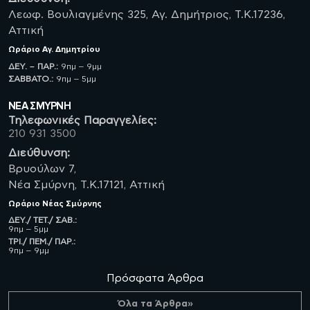
Λεωφ. Βουλιαγμένης 325, Αγ. Δημήτριος, Τ.Κ.17236,
Αττική
Ωράριο
Αγ. Δημητρίου
ΔΕΥ. – ΠΑΡ.:
9πμ – 9μμ
ΣΑΒBATO.:
9πμ – 5μμ
ΝΈΑ ΣΜΥΡΝΗ
Τηλεφωνικές Παραγγελίες:
210 931 3500
Διεύθυνση:
Βρυούλων 7,
Νέα Σμύρνη, Τ.Κ.17121, Αττική
Ωράριο
Νέας Σμύρνης
ΔΕΥ./ ΤΕΤ./ ΣΑΒ.:
9πμ – 5μμ
ΤΡΙ./ ΠΕΜ./ ΠΑΡ.:
9πμ – 9μμ
Πρόσφατα Άρθρα
Όλα τα Άρθρα»