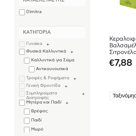
ΚΑΤΑΣΚΕΥΑΣΤΉΣ
Dimitra
ΚΑΤΗΓΟΡΊΑ
Κεραλοιφ
Γυναίκα
+
Βαλσαμέλ
Φυσικά Καλλυντικά
Σιτρονέλα
+
τσιμπήμα
Καλλυντικά για Σώμα
€
7,88
40gr
Αντικουνουπικά
Τροφές & Ροφήματα
+
Γενική Φροντίδα
+
Συμπληρώματα
+
Διατροφής
Μητέρα και Παιδί
+
Βρέφος
Παιδί
Μωρό