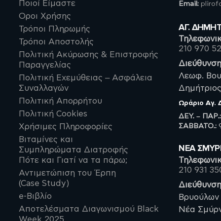
Ποιοί Είμαστε
Email:
pliro
Οροι Χρήσης
ΑΓ. ΔΗΜΗ
Τρόποι Πληρωμής
Τηλεφωνικ
Τρόποι Αποστολής
210 970 5
Πολιτική Ακύρωσης & Επιστροφής
Διεύθυνση
Παραγγελίας
Λεωφ. Βου
Πολιτική Εχεμύθειας – Ασφάλεια
Συναλλαγών
Δημήτριος,
Πολιτική Απορρήτου
Ωράριο
Αγ.
Πολιτική Cookies
ΔΕΥ. – ΠΑΡ.
ΣΑΒBATO.:
9
Χρήσιμες Πληροφορίες
Βιταμίνες και
ΝΈΑ ΣΜΥ
Συμπληρώματα Διατροφής
Πότε και Γιατί να τα πάρω;
Τηλεφωνικ
210 931 35
Αντιμετώπιση του Έρπη
(Case Study)
Διεύθυνση
e-Βιβλίο
Βρυούλων 
Αποτελέσματα Διαγωνισμού Black
Νέα Σμύρνη
Week 2025