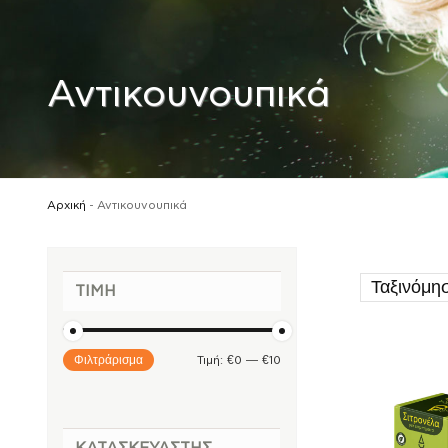
Αντικουνουπικά
Αρχική
-
Αντικουνουπικά
ΤΙΜΉ
Φιλτράρισμα
Τιμή:
€0
—
€10