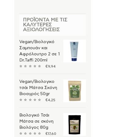
Φροντίδα Μωρού
Vegan
+
Αθλητισμός
ΠΡΟΪΌΝΤΑ ΜΕ ΤΙΣ
+
ΚΑΛΎΤΕΡΕΣ
Άνδρας
+
ΑΞΙΟΛΟΓΉΣΕΙΣ
Vegan/Βιολογικό
Σαμπουάν και
Αφρόλουτρο 2 σε 1
Dr.Taffi 200ml
⭐
⭐
⭐
⭐
⭐
€
9,94
Vegan/Βιολογικο
τσάι Μάτσα Σκόνη
Βιοαγρός 50gr
⭐
⭐
⭐
⭐
⭐
€
4,25
Βιολογικό Τσάι
Μάτσα σε σκόνη
Βιολόγος 80g
⭐
⭐
⭐
⭐
⭐
€
17,60