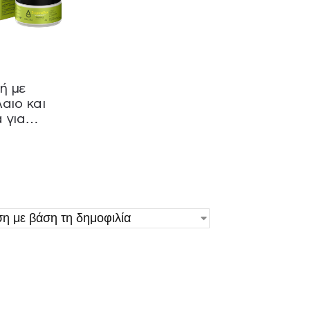
ή με
αιο και
 για
τα Dimitra