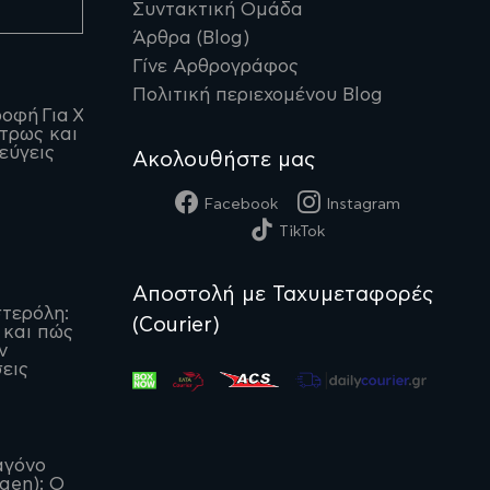
Συντακτική Ομάδα
Άρθρα (Blog)
Γίνε Αρθρογράφος
Πολιτική περιεχομένου Blog
οφή Για Χοληστερίνη:
 τρως και τι να
εύγεις
Ακολουθήστε μας
Facebook
Instagram
TikTok
Αποστολή με Ταχυμεταφορές
τερόλη:
(Courier)
 και πώς
ν
εις
αγόνο
agen): Ο