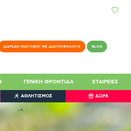
ΑΓ
Α
Π
Η
Μ
Έ
Ν
ΔΩΡΕΆΝ ΡΑΝΤΕΒΟΎ ΜΕ ΔΙΑΤΡΟΦΟΛΌΓΟ
BLOG
Α
N
ΓΕΝΙΚΉ ΦΡΟΝΤΊΔΑ
ΕΤΑΙΡΕΊΕΣ
ΑΘΛΗΤΙΣΜΌΣ
ΔΏΡΑ