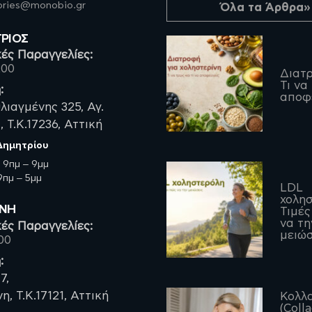
fories@monobio.gr
Όλα τα Άρθρα»
ΤΡΙΟΣ
ές Παραγγελίες:
200
Διατρ
Τι να
:
αποφ
λιαγμένης 325, Αγ.
 Τ.Κ.17236, Αττική
 Δημητρίου
:
9πμ – 9μμ
πμ – 5μμ
LDL
χολησ
ΡΝΗ
Τιμές
να τη
ές Παραγγελίες:
μειώσ
00
:
7,
, Τ.Κ.17121, Αττική
Κολλ
(Coll