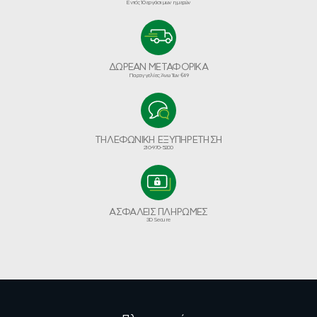
Εντός 10 εργάσιμων ημερών
ΔΩΡΕΑΝ ΜΕΤΑΦΟΡΙΚΑ
Παραγγελίες Άνω Των €49
ΤΗΛΕΦΩΝΙΚΗ ΕΞΥΠΗΡΕΤΗΣΗ
210-970-5200
ΑΣΦΑΛΕΙΣ ΠΛΗΡΩΜΕΣ
3D Secure