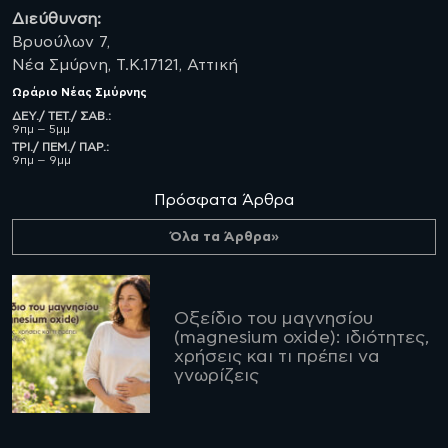
Διεύθυνση:
Βρυούλων 7,
Νέα Σμύρνη, Τ.Κ.17121, Αττική
Ωράριο
Νέας Σμύρνης
ΔΕΥ./ ΤΕΤ./ ΣΑΒ.:
9πμ – 5μμ
ΤΡΙ./ ΠΕΜ./ ΠΑΡ.:
9πμ – 9μμ
Πρόσφατα Άρθρα
Όλα τα Άρθρα»
Οξείδιο του μαγνησίου
(magnesium oxide): ιδιότητες,
χρήσεις και τι πρέπει να
γνωρίζεις