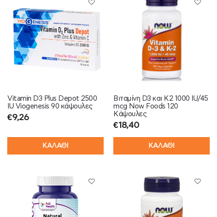
Vitamin D3 Plus Depot 2500
Βιταμίνη D3 και K2 1000 IU/45
IU Viogenesis 90 κάψουλες
mcg Now Foods 120
Kάψουλες
€
9,26
€
18,40
ΚΑΛΑΘΙ
ΚΑΛΑΘΙ