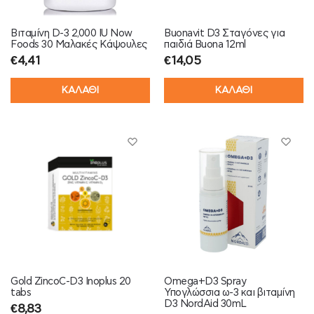
Βιταμίνη D-3 2,000 IU Now
Buonavit D3 Σταγόνες για
Foods 30 Μαλακές Κάψουλες
παιδιά Buona 12ml
€
4,41
€
14,05
ΚΑΛΑΘΙ
ΚΑΛΑΘΙ
Gold ZincoC-D3 Inoplus 20
Omega+D3 Spray
tabs
Υπογλώσσια ω-3 και βιταμίνη
D3 NordAid 30mL
€
8,83