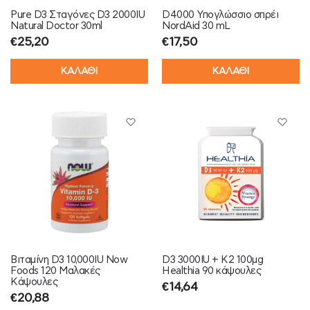
Pure D3 Σταγόνες D3 2000IU
D4000 Υπογλώσσιο σπρέι
Natural Doctor 30ml
NordAid 30 mL
€
25,20
€
17,50
ΚΑΛΑΘΙ
ΚΑΛΑΘΙ
Βιταμίνη D3 10,000IU Now
D3 3000IU + K2 100μg
Foods 120 Mαλακές
Healthia 90 κάψουλες
Kάψουλες
€
14,64
€
20,88