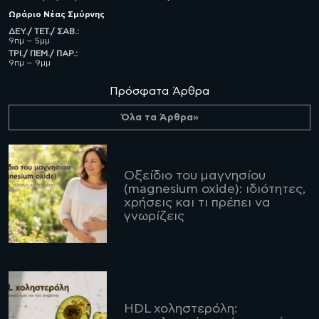
Ωράριο
Νέας Σμύρνης
ΔΕΥ./ ΤΕΤ./ ΣΑΒ.:
9πμ – 5μμ
ΤΡΙ./ ΠΕΜ./ ΠΑΡ.:
9πμ – 9μμ
Πρόσφατα Άρθρα
Όλα τα Άρθρα»
Οξείδιο του μαγνησίου
(magnesium oxide): ιδιότητες,
χρήσεις και τι πρέπει να
γνωρίζεις
HDL χοληστερόλη: