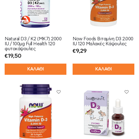
Natural D3 / K2 (MK7) 2000
Now Foods Βιταμίνη D3 2.000
IU / 100μg Full Health 120
IU 120 Μαλακές Κάψουλες
φυτοκάψουλες
€
9,29
€
19,50
ΚΑΛΑΘΙ
ΚΑΛΑΘΙ