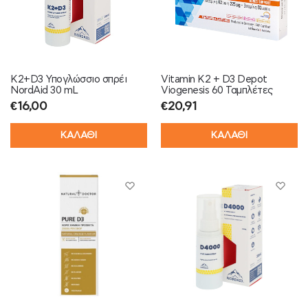
K2+D3 Υπογλώσσιο σπρέι
Vitamin K2 + D3 Depot
NordAid 30 mL
Viogenesis 60 Ταμπλέτες
€
16,00
€
20,91
ΚΑΛΑΘΙ
ΚΑΛΑΘΙ