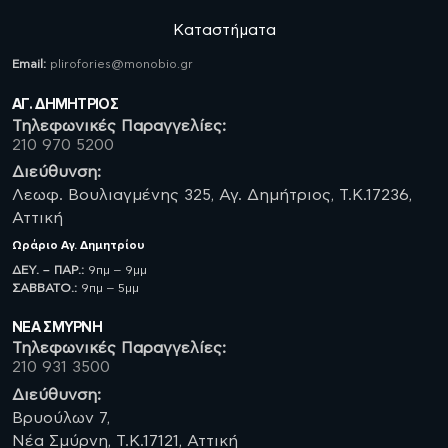
Καταστήματα
Email:
plirofories@monobio.gr
ΑΓ. ΔΗΜΗΤΡΙΟΣ
Τηλεφωνικές Παραγγελίες:
210 970 5200
Διεύθυνση:
Λεωφ. Βουλιαγμένης 325, Αγ. Δημήτριος, Τ.Κ.17236,
Αττική
Ωράριο
Αγ. Δημητρίου
ΔΕΥ. – ΠΑΡ.:
9πμ – 9μμ
ΣΑΒBATO.:
9πμ – 5μμ
ΝΈΑ ΣΜΥΡΝΗ
Τηλεφωνικές Παραγγελίες:
210 931 3500
Διεύθυνση:
Βρυούλων 7,
Νέα Σμύρνη, Τ.Κ.17121, Αττική