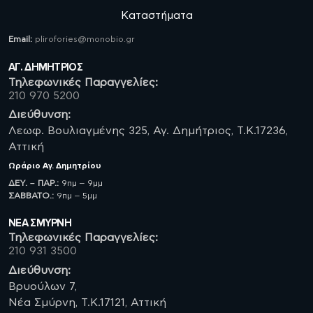
Καταστήματα
Email:
plirofories@monobio.gr
ΑΓ. ΔΗΜΗΤΡΙΟΣ
Τηλεφωνικές Παραγγελίες:
210 970 5200
Διεύθυνση:
Λεωφ. Βουλιαγμένης 325, Αγ. Δημήτριος, Τ.Κ.17236,
Αττική
Ωράριο
Αγ. Δημητρίου
ΔΕΥ. – ΠΑΡ.:
9πμ – 9μμ
ΣΑΒBATO.:
9πμ – 5μμ
ΝΈΑ ΣΜΥΡΝΗ
Τηλεφωνικές Παραγγελίες:
210 931 3500
Διεύθυνση:
Βρυούλων 7,
Νέα Σμύρνη, Τ.Κ.17121, Αττική