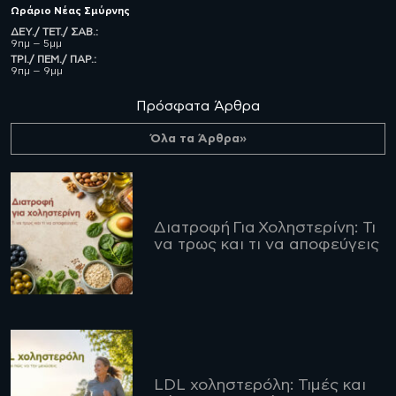
Ωράριο
Νέας Σμύρνης
ΔΕΥ./ ΤΕΤ./ ΣΑΒ.:
9πμ – 5μμ
ΤΡΙ./ ΠΕΜ./ ΠΑΡ.:
9πμ – 9μμ
Πρόσφατα Άρθρα
Όλα τα Άρθρα»
Διατροφή Για Χοληστερίνη: Τι
να τρως και τι να αποφεύγεις
LDL χοληστερόλη: Τιμές και