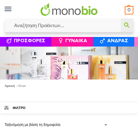
0
ΥΜΈΝΟΙ ΙΣΟΛΟΓΙΣΜΟΊ
ΕΛΕΆΝΝΑ ΧΡΙΣΤΙΝΆΚΗ
ΕΠΙΚΟΙΝΩΝΊΑ
ΣΥΜΠΛΗΡΏΜΑΤΑ ΔΙΑΤΡΟΦΉΣ
ΦΥΣΙΚΆ ΚΑ
ΠΡΟΣΦΟΡΈΣ
ΓΥΝΑΊΚΑ
ΆΝΔΡΑΣ
Olival
Αρχική
-
Olival
ΦΙΛΤΡΟ