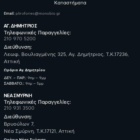
Καταστήματα
Email:
plirofories@monobio.gr
ΑΓ. ΔΗΜΗΤΡΙΟΣ
Τηλεφωνικές Παραγγελίες:
210 970 5200
Διεύθυνση:
Λεωφ. Βουλιαγμένης 325, Αγ. Δημήτριος, Τ.Κ.17236,
Αττική
Ωράριο
Αγ. Δημητρίου
ΔΕΥ. – ΠΑΡ.:
9πμ – 9μμ
ΣΑΒBATO.:
9πμ – 5μμ
ΝΈΑ ΣΜΥΡΝΗ
Τηλεφωνικές Παραγγελίες:
210 931 3500
Διεύθυνση:
Βρυούλων 7,
Νέα Σμύρνη, Τ.Κ.17121, Αττική
Ωράριο
Νέας Σμύρνης