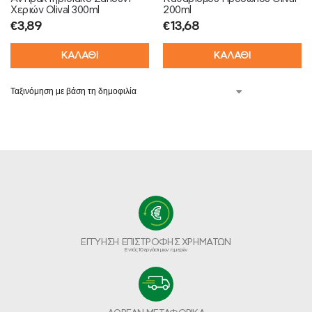
Χεριών Olival 300ml
200ml
€
3,89
€
13,68
ΚΑΛΑΘΙ
ΚΑΛΑΘΙ
ΕΓΓΥΗΣΗ ΕΠΙΣΤΡΟΦΗΣ ΧΡΗΜΑΤΩΝ
Εντός 10 εργάσιμων ημερών