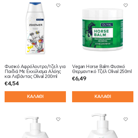
Φυσικό Αφρόλουτρο/τζελ για
Vegan Horse Balm Φυσικό
Παιδιά Με Εκχύλισμα Αλόης
Θερμαντικό Τζέλ Olival 250ml
και Λεβάντας Olival 200ml
€
6,49
€
4,54
ΚΑΛΑΘΙ
ΚΑΛΑΘΙ