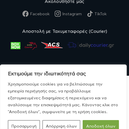
Ακολουθήστε μας
Facebook
Instagram
TikTok
Αποστολή με Ταχυμεταφορές (Courier)
Εκτιμούμε την ιδιωτικότητά σας
Χρησιμοποιούμε cookies για να βελτιώσουμε την
εμπειρία περιήγησής σας, να προβάλλουμε
εξατομικευμένες διαφημίσεις ή περιεχόμενο και να
© MonoBio.gr 2020-2026.
αναλύσουμε την επισκεψιμότητά μας. Κάνοντας κλικ στο
"Αποδοχή όλων", συμφωνείτε με τη χρήση cookies.
Προσαρμογή
Απόρριψη όλων
Αποδοχή όλων