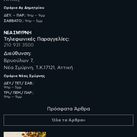
Ωράριο
Αγ. Δημητρίου
ΔΕΥ. – ΠΑΡ.:
9πμ – 9μμ
ΣΑΒBATO.:
9πμ – 5μμ
ΝΈΑ ΣΜΥΡΝΗ
Τηλεφωνικές Παραγγελίες:
210 931 3500
Διεύθυνση:
Βρυούλων 7,
Νέα Σμύρνη, Τ.Κ.17121, Αττική
Ωράριο
Νέας Σμύρνης
ΔΕΥ./ ΤΕΤ./ ΣΑΒ.:
9πμ – 5μμ
ΤΡΙ./ ΠΕΜ./ ΠΑΡ.:
9πμ – 9μμ
Πρόσφατα Άρθρα
Όλα τα Άρθρα»