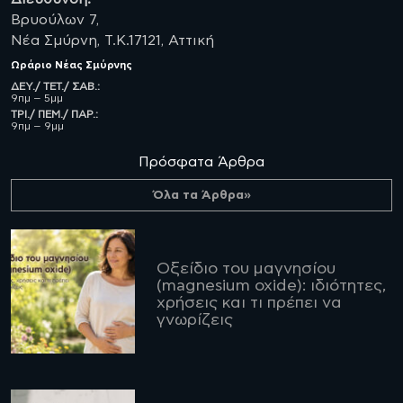
Βρυούλων 7,
Νέα Σμύρνη, Τ.Κ.17121, Αττική
Ωράριο
Νέας Σμύρνης
ΔΕΥ./ ΤΕΤ./ ΣΑΒ.:
9πμ – 5μμ
ΤΡΙ./ ΠΕΜ./ ΠΑΡ.:
9πμ – 9μμ
Πρόσφατα Άρθρα
Όλα τα Άρθρα»
Οξείδιο του μαγνησίου
(magnesium oxide): ιδιότητες,
χρήσεις και τι πρέπει να
γνωρίζεις