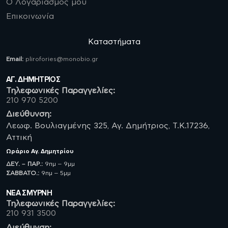
Ο Λογαριασμός μου
Επικοινωνία
Καταστήματα
Email:
plirofories@monobio.gr
ΑΓ. ΔΗΜΗΤΡΙΟΣ
Τηλεφωνικές Παραγγελίες:
210 970 5200
Διεύθυνση:
Λεωφ. Βουλιαγμένης 325, Αγ. Δημήτριος, Τ.Κ.17236,
Αττική
Ωράριο
Αγ. Δημητρίου
ΔΕΥ. – ΠΑΡ.:
9πμ – 9μμ
ΣΑΒBATO.:
9πμ – 5μμ
ΝΈΑ ΣΜΥΡΝΗ
Τηλεφωνικές Παραγγελίες:
210 931 3500
Διεύθυνση: