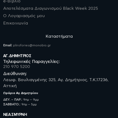
e-Βιβλίο
Αποτελέσματα Διαγωνισμού Black Week 2025
Ο Λογαριασμός μου
Επικοινωνία
Καταστήματα
Email:
plirofories@monobio.gr
ΑΓ. ΔΗΜΗΤΡΙΟΣ
Τηλεφωνικές Παραγγελίες:
210 970 5200
Διεύθυνση:
Λεωφ. Βουλιαγμένης 325, Αγ. Δημήτριος, Τ.Κ.17236,
Αττική
Ωράριο
Αγ. Δημητρίου
ΔΕΥ. – ΠΑΡ.:
9πμ – 9μμ
ΣΑΒBATO.:
9πμ – 5μμ
ΝΈΑ ΣΜΥΡΝΗ