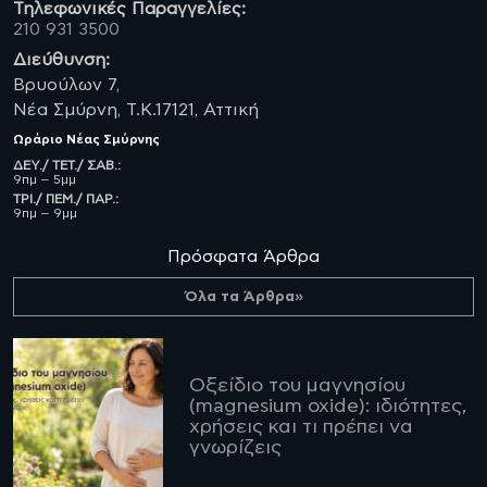
Τηλεφωνικές Παραγγελίες:
210 931 3500
Διεύθυνση:
Βρυούλων 7,
Νέα Σμύρνη, Τ.Κ.17121, Αττική
Ωράριο
Νέας Σμύρνης
ΔΕΥ./ ΤΕΤ./ ΣΑΒ.:
9πμ – 5μμ
ΤΡΙ./ ΠΕΜ./ ΠΑΡ.:
9πμ – 9μμ
Πρόσφατα Άρθρα
Όλα τα Άρθρα»
Οξείδιο του μαγνησίου
(magnesium oxide): ιδιότητες,
χρήσεις και τι πρέπει να
γνωρίζεις