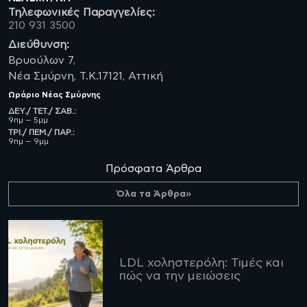
Τηλεφωνικές Παραγγελίες:
210 931 3500
Διεύθυνση:
Βρυούλων 7,
Νέα Σμύρνη, Τ.Κ.17121, Αττική
Ωράριο
Νέας Σμύρνης
ΔΕΥ./ ΤΕΤ./ ΣΑΒ.:
9πμ – 5μμ
ΤΡΙ./ ΠΕΜ./ ΠΑΡ.:
9πμ – 9μμ
Πρόσφατα Άρθρα
Όλα τα Άρθρα»
LDL χοληστερόλη: Τιμές και
πώς να την μειώσεις