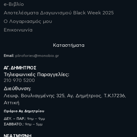
e-Βιβλίο
Αποτελέσματα Διαγωνισμού Black Week 2025
Ο Λογαριασμός μου
Επικοινωνία
Καταστήματα
Email:
plirofories@monobio.gr
ΑΓ. ΔΗΜΗΤΡΙΟΣ
Τηλεφωνικές Παραγγελίες:
210 970 5200
Διεύθυνση:
Λεωφ. Βουλιαγμένης 325, Αγ. Δημήτριος, Τ.Κ.17236,
Αττική
Ωράριο
Αγ. Δημητρίου
ΔΕΥ. – ΠΑΡ.:
9πμ – 9μμ
ΣΑΒBATO.:
9πμ – 5μμ
ΝΈΑ ΣΜΥΡΝΗ