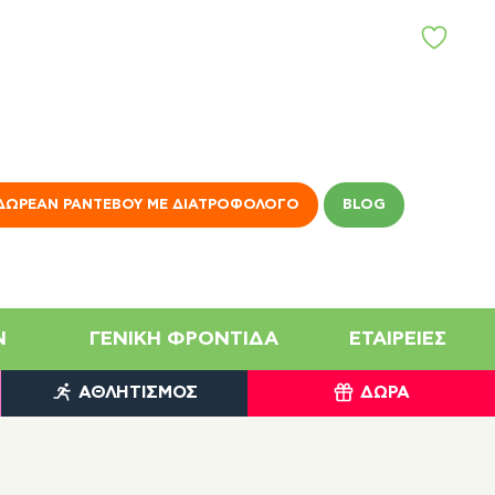
Α
Γ
Α
Π
Η
Μ
Έ
Ν
ΔΩΡΕΆΝ ΡΑΝΤΕΒΟΎ ΜΕ ΔΙΑΤΡΟΦΟΛΌΓΟ
BLOG
Α
N
ΓΕΝΙΚΉ ΦΡΟΝΤΊΔΑ
ΕΤΑΙΡΕΊΕΣ
ΑΘΛΗΤΙΣΜΌΣ
ΔΏΡΑ