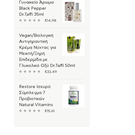
Γυναικείο Άρωμα
Συμπληρώματα
+
Black Pepper
Διατροφής
Μητέρα και Παιδί
Dr.Taffi 35ml
+
⭐
⭐
⭐
⭐
⭐
€
14,98
Vegan
+
Αθλητισμός
+
Vegan/Βιολογική
Άνδρας
+
Αντιγηραντική
Ανδρικά Αντηλιακά
Κρέμα Νύχτας για
Μεικτή/Ξηρή
Ανδρικά Αντηλιακά
Σώματος
Επιδερμίδα με
Γλυκολικό Οξύ Dr.Taffi 50ml
⭐
⭐
⭐
⭐
⭐
€
32,49
Restore Ισχυρό
Σύμπλεγμα 7
Προβιοτικών
Natural Vitamins
⭐
⭐
⭐
⭐
⭐
€
15,61