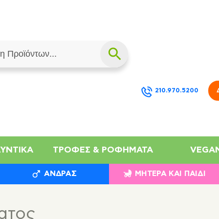
210.970.5200
ΛΥΝΤΙΚΆ
ΤΡΟΦΈΣ & ΡΟΦΉΜΑΤΑ
VEGA
ΆΝΔΡΑΣ
ΜΗΤΈΡΑ ΚΑΙ ΠΑΙΔΊ
ατος