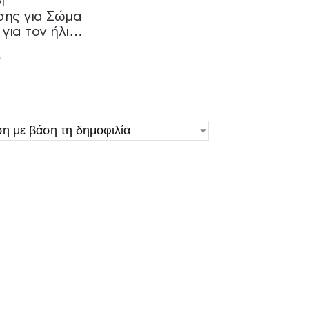
ι
ης για Σώμα
για τον ήλιο
50ml