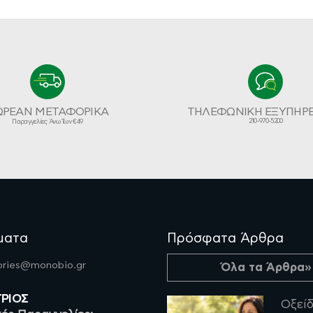
ΩΡΕΑΝ ΜΕΤΑΦΟΡΙΚΑ
ΤΗΛΕΦΩΝΙΚΗ ΕΞΥΠΗΡ
210-970-5200
Παραγγελίες Άνω Των €49
ματα
Πρόσφατα Άρθρα
fories@monobio.gr
Όλα τα Άρθρα»
ΤΡΙΟΣ
Οξείδ