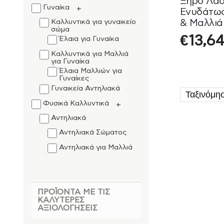
Ξηρό Λάδ
Γυναίκα
+
Ενυδάτωσ
& Μαλλιά 
Καλλυντικά για γυναικείο
σώμα
Dr.Taffi 1
€
13,64
Έλαια για Γυναίκα
Καλλυντικά για Μαλλιά
για Γυναίκα
Έλαια Μαλλιών για
Γυναίκες
Γυναικεία Αντηλιακά
Φυσικά Καλλυντικά
+
Αντηλιακά
Αντηλιακά Σώματος
Αντηλιακά για Μαλλιά
Καλλυντικά για Μαλλιά
Έλαια Μαλλιών
ΠΡΟΪΌΝΤΑ ΜΕ ΤΙΣ
Ενδυνάμωση μαλλιών
ΚΑΛΎΤΕΡΕΣ
Τροφές & Ροφήματα
ΑΞΙΟΛΟΓΉΣΕΙΣ
+
Γενική Φροντίδα
+