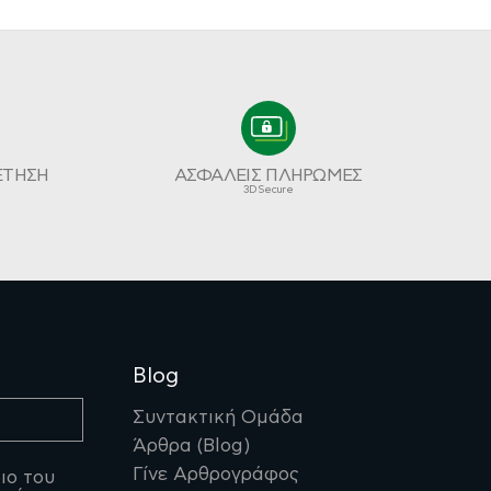
ΕΤΗΣΗ
ΑΣΦΑΛΕΙΣ ΠΛΗΡΩΜΕΣ
3D Secure
Blog
Συντακτική Ομάδα
Άρθρα (Blog)
Γίνε Αρθρογράφος
ιο του