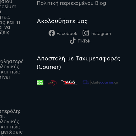
ησίου
Πολιτική περιεχομένου Blog
nesium
:
ητες,
Ακολουθήστε μας
ις και τι
ι να
ζεις
Facebook
Instagram
TikTok
Αποστολή με Ταχυμεταφορές
οληστερόλη:
(Courier)
λογικές
 και πώς
ίνει
στερόλη:
αι,
λογικές
 και πώς
 μειώσεις