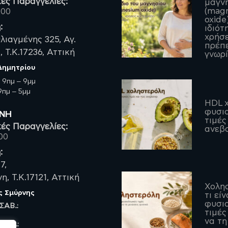
ές Παραγγελίες:
μαγν
(mag
200
oxide)
:
ιδιότ
χρήσε
λιαγμένης 325, Αγ.
πρέπε
 Τ.Κ.17236, Αττική
γνωρί
 Δημητρίου
:
9πμ – 9μμ
πμ – 5μμ
HDL χ
φυσιο
ΡΝΗ
τιμές
ές Παραγγελίες:
ανεβα
00
:
7,
, Τ.Κ.17121, Αττική
Χολη
ς Σμύρνης
τι είν
φυσιο
 ΣΑΒ.:
τιμές
να τη
 ΠΑΡ.: