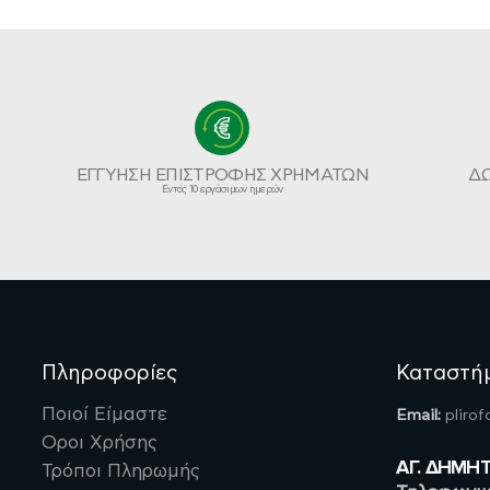
ΕΓΓΥΗΣΗ ΕΠΙΣΤΡΟΦΗΣ ΧΡΗΜΑΤΩΝ
Δ
Εντός 10 εργάσιμων ημερών
Πληροφορίες
Καταστή
Ποιοί Είμαστε
Email:
pliro
Οροι Χρήσης
ΑΓ. ΔΗΜΗ
Τρόποι Πληρωμής