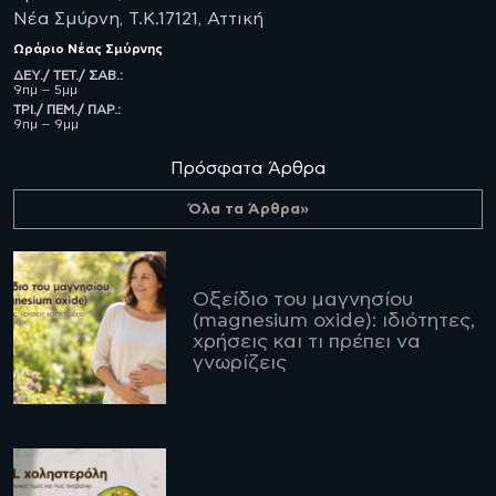
Νέα Σμύρνη, Τ.Κ.17121, Αττική
Ωράριο
Νέας Σμύρνης
ΔΕΥ./ ΤΕΤ./ ΣΑΒ.:
9πμ – 5μμ
ΤΡΙ./ ΠΕΜ./ ΠΑΡ.:
9πμ – 9μμ
Πρόσφατα Άρθρα
Όλα τα Άρθρα»
Οξείδιο του μαγνησίου
(magnesium oxide): ιδιότητες,
χρήσεις και τι πρέπει να
γνωρίζεις