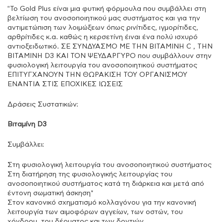
“Το Gold Plus είναι μια φυτική φόρμουλα που συμβάλλει στη
βελτίωση του ανοσοποιητικού μας συστήματος και για την
αντιμετώπιση των λοιμώξεων όπως ρινίτιδες, ιγμορίτιδες,
αρθρίτιδες κ.α. καθώς η κερσετίνη έιναι ένα πολύ ισχυρό
αντιοξειδωτικό. ΣΕ ΣΥΝΔΥΑΣΜΟ ΜΕ ΤΗΝ ΒΙΤΑΜΙΝΗ C , THN
BITAMINH D3 ΚΑΙ ΤΟΝ ΨΕΥΔΑΡΓΥΡΟ που συμβάλλουν στην
φυσιολογική λειτουργία του ανοσοποιητικού συστήματος
ΕΠΙΤΥΓΧΑΝΟΥΝ ΤΗΝ ΘΩΡΑΚΙΣΗ ΤΟΥ ΟΡΓΑΝΙΣΜΟΥ
ΕΝΑΝΤΙΑ ΣΤΙΣ ΕΠΟΧΙΚΕΣ ΙΩΣΕΙΣ
Δράσεις Συστατικών:
Βιταμίνη D3
Συμβάλλει:
Στη φυσιολογική λειτουργία του ανοσοποιητικού συστήματος
Στη διατήρηση της φυσιολογικής λειτουργίας του
ανοσοποιητικού συστήµατος κατά τη διάρκεια και µετά από
έντονη σωµατική άσκηση*
Στον κανονικό σχηµατισµό κολλαγόνου για την κανονική
λειτουργία των αιµοφόρων αγγείων, των οστών, του
χόνδρου, του δέρµατος και των δοντιών