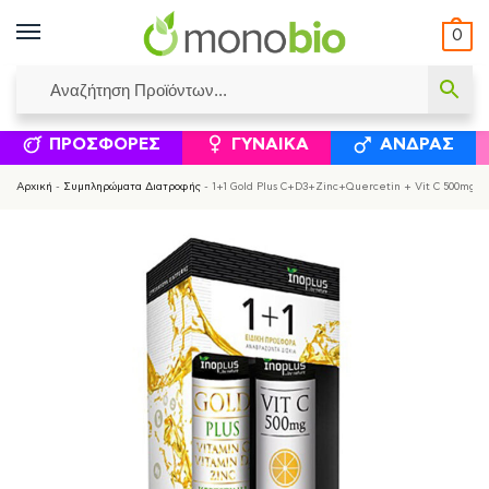
0
ΥΜΈΝΟΙ ΙΣΟΛΟΓΙΣΜΟΊ
ΕΛΕΆΝΝΑ ΧΡΙΣΤΙΝΆΚΗ
ΕΠΙΚΟΙΝΩΝΊΑ
ΣΥΜΠΛΗΡΏΜΑΤΑ ΔΙΑΤΡΟΦΉΣ
ΦΥΣΙΚΆ ΚΑ
ΠΡΟΣΦΟΡΈΣ
ΓΥΝΑΊΚΑ
ΆΝΔΡΑΣ
Αρχική
-
Συμπληρώματα Διατροφής
-
1+1 Gold Plus C+D3+Zinc+Quercetin + Vit C 500mg In