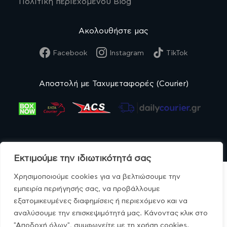
Πολιτική περιεχομένου Blog
Ακολουθήστε μας
Facebook
Instagram
TikTok
Αποστολή με Ταχυμεταφορές (Courier)
Εκτιμούμε την ιδιωτικότητά σας
Χρησιμοποιούμε cookies για να βελτιώσουμε την
εμπειρία περιήγησής σας, να προβάλλουμε
εξατομικευμένες διαφημίσεις ή περιεχόμενο και να
© MonoBio.gr 2020-2026.
αναλύσουμε την επισκεψιμότητά μας. Κάνοντας κλικ στο
"Αποδοχή όλων", συμφωνείτε με τη χρήση cookies.