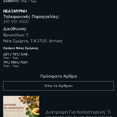
ΣΑΒBATO.:
9πμ – 5μμ
ΝΈΑ ΣΜΥΡΝΗ
Τηλεφωνικές Παραγγελίες:
210 931 3500
Διεύθυνση:
Βρυούλων 7,
Νέα Σμύρνη, Τ.Κ.17121, Αττική
Ωράριο
Νέας Σμύρνης
ΔΕΥ./ ΤΕΤ./ ΣΑΒ.:
9πμ – 5μμ
ΤΡΙ./ ΠΕΜ./ ΠΑΡ.:
9πμ – 9μμ
Πρόσφατα Άρθρα
Όλα τα Άρθρα»
Διατροφή Για Χοληστερίνη: Τι