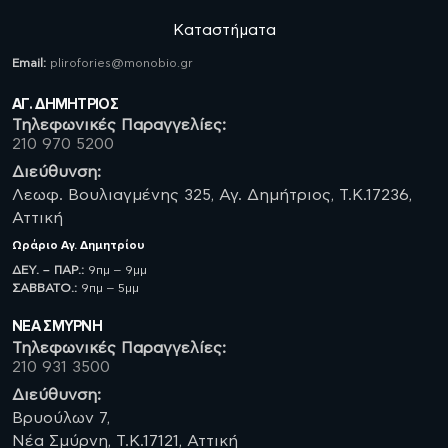
Καταστήματα
Email:
plirofories@monobio.gr
ΑΓ. ΔΗΜΗΤΡΙΟΣ
Τηλεφωνικές Παραγγελίες:
210 970 5200
Διεύθυνση:
Λεωφ. Βουλιαγμένης 325, Αγ. Δημήτριος, Τ.Κ.17236,
Αττική
Ωράριο
Αγ. Δημητρίου
ΔΕΥ. – ΠΑΡ.:
9πμ – 9μμ
ΣΑΒBATO.:
9πμ – 5μμ
ΝΈΑ ΣΜΥΡΝΗ
Τηλεφωνικές Παραγγελίες:
210 931 3500
Διεύθυνση:
Βρυούλων 7,
Νέα Σμύρνη, Τ.Κ.17121, Αττική