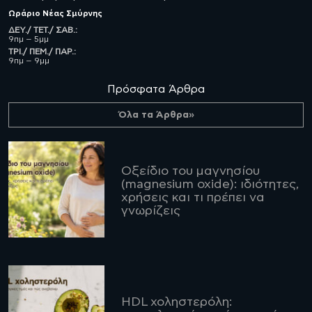
Ωράριο
Νέας Σμύρνης
ΔΕΥ./ ΤΕΤ./ ΣΑΒ.:
9πμ – 5μμ
ΤΡΙ./ ΠΕΜ./ ΠΑΡ.:
9πμ – 9μμ
Πρόσφατα Άρθρα
Όλα τα Άρθρα»
Οξείδιο του μαγνησίου
(magnesium oxide): ιδιότητες,
χρήσεις και τι πρέπει να
γνωρίζεις
HDL χοληστερόλη: