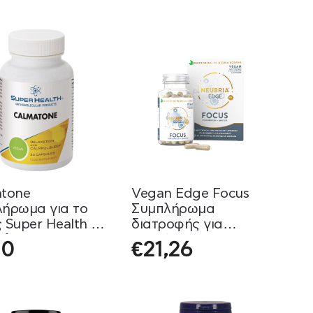
atone
Vegan Edge Focus
ήρωμα για το
Συμπλήρωμα
 Super Health 30
διατροφής για
υλες
συγκέντρωση και
10
€
21,26
διαύγεια Neubria 60
Κάψουλες