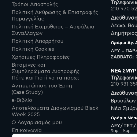
Αντιγήρανση-Σύσφιξη
Τηλεφωνικ
Τρόποι Αποστολής
210 970 5
Προστασία Καρδιάς-
Πολιτική Ακύρωσης & Επιστροφής
Εγκεφάλου
Διεύθυνση
Παραγγελίας
Βότανα-Εκχυλίσματα-
Υπερτροφές
Λεωφ. Βου
Πολιτική Εχεμύθειας – Ασφάλεια
Κολλαγόνο
Συναλλαγών
Δημήτριος,
Χλωρέλλα
Πολιτική Απορρήτου
Ωράριο
Αγ.
Βιταμίνες και Μέταλλα
Πολιτική Cookies
ΔΕΥ. – ΠΑΡ.
ΣΑΒBATO.:
9
Χρήσιμες Πληροφορίες
Βιταμίνη C
Βιταμίνες και
Βιταμίνη B
ΝΈΑ ΣΜΥ
Συμπληρώματα Διατροφής
B12 -
Πότε και Γιατί να τα πάρω;
Τηλεφωνικ
Μεθυλοκοβαλαμίνη
210 931 35
Αντιμετώπιση του Έρπη
B3 - Νιασίνη
(Case Study)
Διεύθυνση
B6
e-Βιβλίο
Βρυούλων 
B7 – Βιοτίνη
Αποτελέσματα Διαγωνισμού Black
Νέα Σμύρνη
B9 – Φυλλικό οξύ
Week 2025
Ωράριο
Νέα
Ο Λογαριασμός μου
B1 - Θειαμίνη
ΔΕΥ./ ΤΕΤ./
Επικοινωνία
9πμ – 5μμ
B12 -
ΤΡΙ./ ΠΕΜ./
Κυανοκοβαλαμίνη