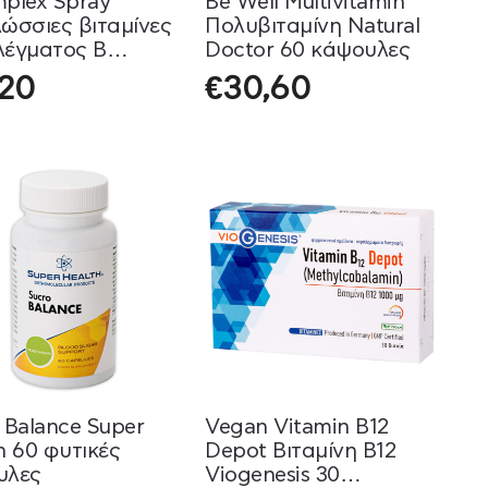
plex Spray
Be Well Multivitamin
ώσσιες βιταμίνες
Πολυβιταμίνη Natural
λέγματος Β
Doctor 60 κάψουλες
Aid 30mL
,20
€
30,60
 Balance Super
Vegan Vitamin B12
h 60 φυτικές
Depot Βιταμίνη Β12
υλες
Viogenesis 30