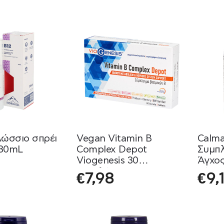
λώσσιο σπρέι
Vegan Vitamin B
Calm
 30mL
Complex Depot
Συμπλ
Viogenesis 30
Άγχος
Ταμπλέτες
κάψο
€
7,98
€
9,