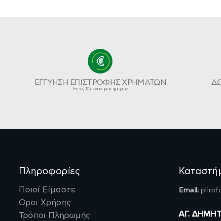
Προστασία Ήπατος
Στομάχι
Αθλήματα Αντοχής
Κρίση Πανικού
Καύση Λίπους
ΕΓΓΥΗΣΗ ΕΠΙΣΤΡΟΦΗΣ ΧΡΗΜΑΤΩΝ
Δ
Τριχόπτωση
Εντός 10 εργάσιμων ημερών
Άγχος - Διαταραχή
Ύπνου
Συμπληρώματα για
Δέρμα – Νύχια –
Μαλλιά
Αποκατάσταση
Πόνος
Πληροφορίες
Καταστή
Σεξουαλική Τόνωση
Συμπληρώματα για
Ποιοί Είμαστε
Email:
pliro
Εγκυμοσύνη
Οροι Χρήσης
Κράμπες
ΑΓ. ΔΗΜΗ
Τρόποι Πληρωμής