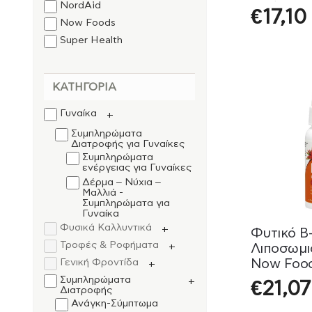
Υγεία το
NordAid
€
17,10
Συστήµατ
Now Foods
Doctor 9
Super Health
Viogenesis
ΚΑΤΗΓΟΡΊΑ
Γυναίκα
+
Συμπληρώματα
Διατροφής για Γυναίκες
Συμπληρώματα
ενέργειας για Γυναίκες
Δέρμα – Νύχια –
Μαλλιά -
Συμπληρώματα για
Γυναίκα
Φυσικά Καλλυντικά
+
Φυτικό B-
Τροφές & Ροφήματα
Λιποσωμι
+
Now Food
Γενική Φροντίδα
+
Συμπληρώματα
+
€
21,07
Διατροφής
Ανάγκη-Σύμπτωμα