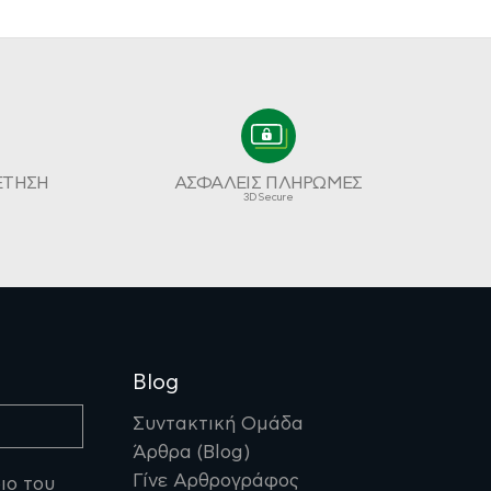
ΕΤΗΣΗ
ΑΣΦΑΛΕΙΣ ΠΛΗΡΩΜΕΣ
3D Secure
Blog
Συντακτική Ομάδα
Άρθρα (Blog)
Γίνε Αρθρογράφος
ιο του