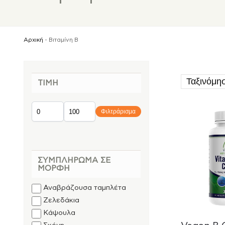
Αρχική
-
Βιταμίνη B
ΤΙΜΉ
Φιλτράρισμα
ΣΥΜΠΛΉΡΩΜΑ ΣΕ
ΜΟΡΦΉ
Αναβράζουσα ταμπλέτα
Ζελεδάκια
Κάψουλα