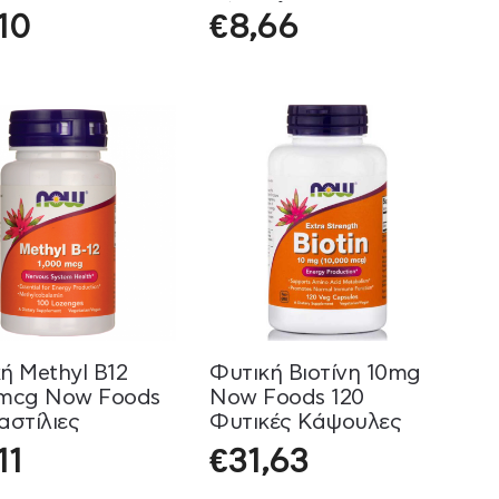
κάψουλες
,10
€
8,66
ή Methyl B12
Φυτική Βιοτίνη 10mg
 mcg Now Foods
Now Foods 120
αστίλιες
Φυτικές Κάψουλες
11
€
31,63