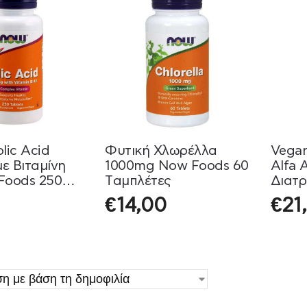
lic Acid
Φυτική Χλωρέλλα
Vegan
ε Βιταμίνη
1000mg Now Foods 60
Alfa 
Foods 250
Tαμπλέτες
Διατρ
ς
Natur
€
14,00
€
21
Κάψο