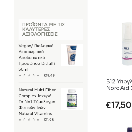
Αίμα καί Aναιμία
Ανοσοποιητικό
Αντιοξειδωτικά
ΠΡΟΪΌΝΤΑ ΜΕ ΤΙΣ
ΚΑΛΎΤΕΡΕΣ
Ενέργεια – Τόνωση
ΑΞΙΟΛΟΓΉΣΕΙΣ
Κρυολόγημα – Γρίπη
Vegan/ Βιολογικό
Άγχος – Στρες
Λιποσωμιακό
Απολεπιστικό
Αθλητισμός και Ευεξία
Προσώπου Dr.Taffi
Γονιμότητα – Άνδρας
50ml
⭐
⭐
⭐
⭐
⭐
€
19,49
Γυναίκα – Γονιμότητα
B12 Υπογ
Διαβήτης – Σάκχαρο
NordAid
Natural Multi Fiber
Κατάθλιψη
Complex Ισχυρό -
Το Νο1 Σύμπλεγμα
Καταπολέμηση
€
17,50
Νευρικότητας
Φυτικών Ινών
Μνήμη και
Natural Vitamins
Συγκέντρωση
⭐
⭐
⭐
⭐
⭐
€
11,98
Δυσκοιλιότητα
Ενίσχυση