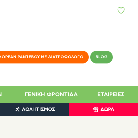
Α
Γ
Α
Π
Η
Μ
Έ
Ν
ΔΩΡΕΆΝ ΡΑΝΤΕΒΟΎ ΜΕ ΔΙΑΤΡΟΦΟΛΌΓΟ
BLOG
Α
N
ΓΕΝΙΚΉ ΦΡΟΝΤΊΔΑ
ΕΤΑΙΡΕΊΕΣ
ΑΘΛΗΤΙΣΜΌΣ
ΔΏΡΑ