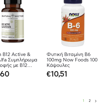
 B12 Active &
Φυτική Βιταμίνη B6
Alfa Συμπλήρωμα
100mg Now Foods 100
οφής με B12
Κάψουλες
al Doctor 120
,60
€
10,51
υλες
1
2