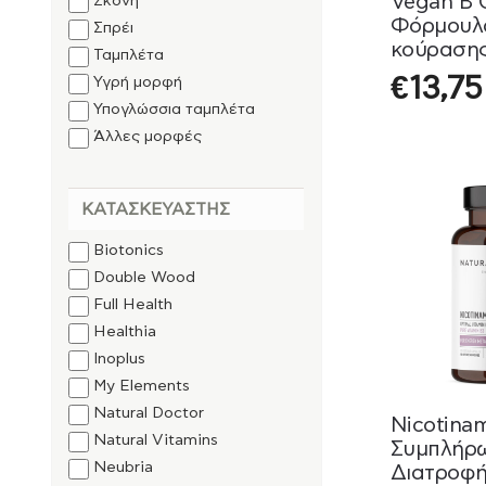
Vegan B 
Σκόνη
Φόρμουλα
Σπρέι
κούρασης
Ταμπλέτα
και ψυχικ
€
13,75
Υγρή μορφή
Vitamins
Υπογλώσσια ταμπλέτα
Άλλες μορφές
ΚΑΤΑΣΚΕΥΑΣΤΉΣ
Biotonics
Double Wood
Full Health
Healthia
Inoplus
My Elements
Natural Doctor
Nicotina
Natural Vitamins
Συμπλήρ
Neubria
Διατροφή