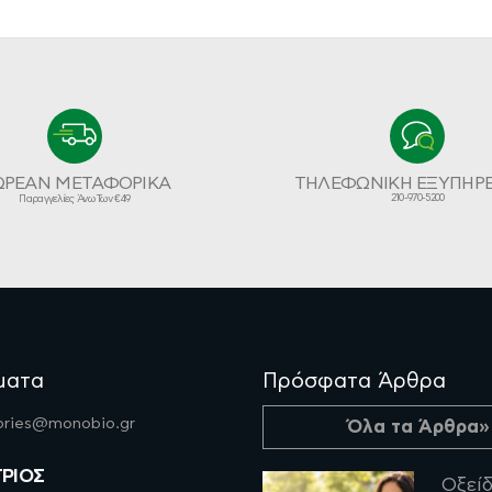
ΩΡΕΑΝ ΜΕΤΑΦΟΡΙΚΑ
ΤΗΛΕΦΩΝΙΚΗ ΕΞΥΠΗΡ
210-970-5200
Παραγγελίες Άνω Των €49
ματα
Πρόσφατα Άρθρα
fories@monobio.gr
Όλα τα Άρθρα»
ΤΡΙΟΣ
Οξείδ