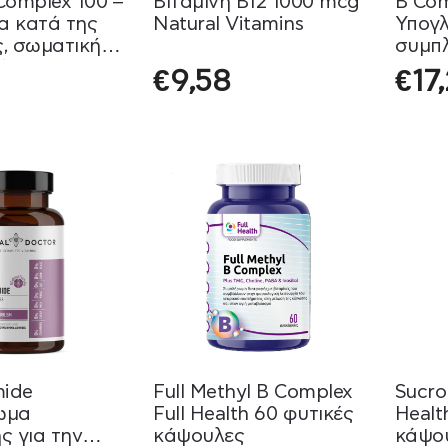
Complex 100 –
Bιταμίνη B12 1000 mcg
B Com
 κατά της
Natural Vitamins
Υπογλ
, σωματικής
συμπ
ής Natural
Nord
€
9,58
€
17
mide
Full Methyl B Complex
Sucro
ωμα
Full Health 60 φυτικές
Healt
ς για την
κάψουλες
κάψο