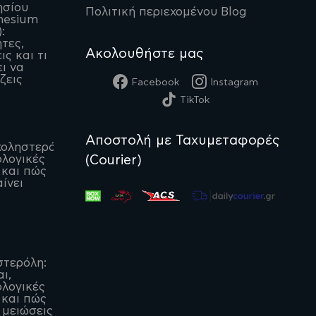
ησίου
Πολιτική περιεχομένου Blog
nesium
:
ητες,
Ακολουθήστε μας
ις και τι
ι να
ζεις
Facebook
Instagram
TikTok
Αποστολή με Ταχυμεταφορές
οληστερόλη:
(Courier)
λογικές
 και πώς
ίνει
στερόλη:
αι,
λογικές
 και πώς
 μειώσεις