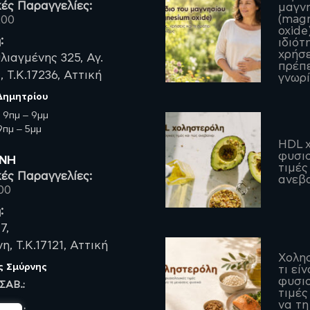
ές Παραγγελίες:
μαγν
(mag
200
oxide)
:
ιδιότ
χρήσε
λιαγμένης 325, Αγ.
πρέπε
 Τ.Κ.17236, Αττική
γνωρί
 Δημητρίου
:
9πμ – 9μμ
πμ – 5μμ
HDL χ
φυσιο
ΡΝΗ
τιμές
ές Παραγγελίες:
ανεβα
00
:
7,
, Τ.Κ.17121, Αττική
Χολη
ς Σμύρνης
τι είν
φυσιο
 ΣΑΒ.:
τιμές
να τη
 ΠΑΡ.: