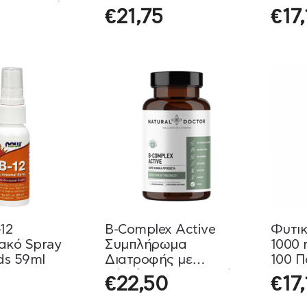
υ Νευρικού
€
21,75
€
17
ος Natural
0 κάψουλες
12
B-Complex Active
Φυτικ
ακό Spray
Συμπλήρωμα
1000
s 59ml
Διατροφής με
100 Π
Σύμπλεγμα Βιταμινών
€
22,50
€
17,
B Natural Doctor 60
Κάψουλες