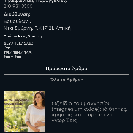
Τηλεφωνικές Παραγγελίες:
210 931 3500
Διεύθυνση:
Βρυούλων 7,
Νέα Σμύρνη, Τ.Κ.17121, Αττική
Ωράριο
Νέας Σμύρνης
ΔΕΥ./ ΤΕΤ./ ΣΑΒ.:
9πμ – 5μμ
ΤΡΙ./ ΠΕΜ./ ΠΑΡ.:
9πμ – 9μμ
Πρόσφατα Άρθρα
Όλα τα Άρθρα»
Οξείδιο του μαγνησίου
(magnesium oxide): ιδιότητες,
χρήσεις και τι πρέπει να
γνωρίζεις