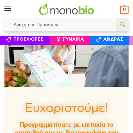
0
ΥΜΈΝΟΙ ΙΣΟΛΟΓΙΣΜΟΊ
ΕΛΕΆΝΝΑ ΧΡΙΣΤΙΝΆΚΗ
ΕΠΙΚΟΙΝΩΝΊΑ
ΣΥΜΠΛΗΡΏΜΑΤΑ ΔΙΑΤΡΟΦΉΣ
ΦΥΣΙΚΆ ΚΑ
ΠΡΟΣΦΟΡΈΣ
ΓΥΝΑΊΚΑ
ΆΝΔΡΑΣ
Ευχαριστούμε!
Προγραμματίσατε με επιτυχία το
ραντεβού σας με διατροφολόγο του