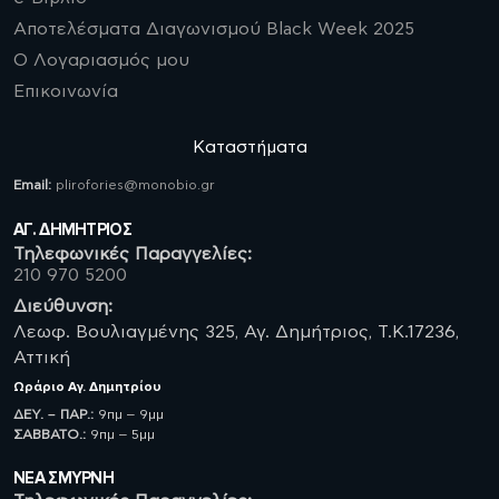
Αποτελέσματα Διαγωνισμού Black Week 2025
Ο Λογαριασμός μου
Επικοινωνία
Καταστήματα
Email:
plirofories@monobio.gr
ΑΓ. ΔΗΜΗΤΡΙΟΣ
Τηλεφωνικές Παραγγελίες:
210 970 5200
Διεύθυνση:
Λεωφ. Βουλιαγμένης 325, Αγ. Δημήτριος, Τ.Κ.17236,
Αττική
Ωράριο
Αγ. Δημητρίου
ΔΕΥ. – ΠΑΡ.:
9πμ – 9μμ
ΣΑΒBATO.:
9πμ – 5μμ
ΝΈΑ ΣΜΥΡΝΗ