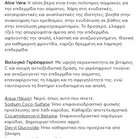
Aloe Vera:
Η αλόη βέρα είναι ένας πολύτιμος σύμμαχος για
την επιδερμίδα του σώματος. Χάρη στις ενυδατικές,
καταπραϋντικές και αναπλαστικές της ιδιότητες, βοηθά στην
ανακούφιση των ερεθισμών, στην ενυδάτωση σε βάθος και
στην επούλωση μικροτραυματισμών. Το δροσερό, ελαφρύ
τζελ της απορροφάται άμεσα από την επιδερμίδα,
αφήνοντάς την απαλή, ελαστική και αναζωογονημένη. Ιδανική
για καθημερινή φροντίδα, χαρίζει θρεμμένη και λαμπερή
επιδερμίδα.
Βιολογικό Γκρέιπφρουτ
: Με υψηλή περιεκτικότητα σε βιταμίνη
C και ισχυρή αντιοξειδωτική δράση, το γκρέιπφρουτ τονώνει
και αναζωογονεί την επιδερμίδα του σώματος,
επαναφέροντας τη λάμψη και τη σφριγηλότητά της, ενώ
ταυτόχρονα τη διατηρεί ενυδατωμένη και απαλή.
Aqua (Νερό
): Νερό, όπως αυτό που πίνετε.
Sodium Coco-Sulfate
: Ήπιο επιφανειοδραστικό φυσικής
προέλευσης από λάδι καρύδας. Καθαρίζει αποτελεσματικά.
Cocamidopropyl Betaine
: Επιφανειοδραστικό παράγωγο
καρύδας. Δημιουργεί πλούσιο αφρό.
Decyl Glucoside
: Ήπιο καθαριστικό που προέρχεται από
ζάχαρη.