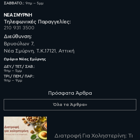
ΣΑΒBATO.:
9πμ – 5μμ
ΝΈΑ ΣΜΥΡΝΗ
Τηλεφωνικές Παραγγελίες:
210 931 3500
Διεύθυνση:
Βρυούλων 7,
Νέα Σμύρνη, Τ.Κ.17121, Αττική
Ωράριο
Νέας Σμύρνης
ΔΕΥ./ ΤΕΤ./ ΣΑΒ.:
9πμ – 5μμ
ΤΡΙ./ ΠΕΜ./ ΠΑΡ.:
9πμ – 9μμ
Πρόσφατα Άρθρα
Όλα τα Άρθρα»
Διατροφή Για Χοληστερίνη: Τι