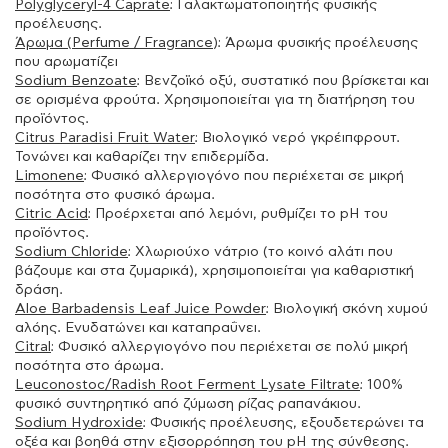
Polyglyceryl-4 Caprate
: Γαλακτωματοποιητής φυσικής
προέλευσης.
Άρωμα (Perfume / Fragrance
): Άρωμα φυσικής προέλευσης
που αρωματίζει
Sodium Benzoate
: Βενζοϊκό οξύ, συστατικό που βρίσκεται και
σε ορισμένα φρούτα. Χρησιμοποιείται για τη διατήρηση του
προϊόντος.
Citrus Paradisi Fruit Water
: Βιολογικό νερό γκρέιπφρουτ.
Τονώνει και καθαρίζει την επιδερμίδα.
Limonene
: Φυσικό αλλεργιογόνο που περιέχεται σε μικρή
ποσότητα στο φυσικό άρωμα.
Citric Acid
: Προέρχεται από λεμόνι, ρυθμίζει το pH του
προϊόντος.
Sodium Chloride
: Χλωριούχο νάτριο (το κοινό αλάτι που
βάζουμε και στα ζυμαρικά), χρησιμοποιείται για καθαριστική
δράση.
Aloe Barbadensis Leaf Juice Powder
: Βιολογική σκόνη χυμού
αλόης. Ενυδατώνει και καταπραΰνει.
Citral
: Φυσικό αλλεργιογόνο που περιέχεται σε πολύ μικρή
ποσότητα στο άρωμα.
Leuconostoc/Radish Root Ferment Lysate Filtrate
: 100%
φυσικό συντηρητικό από ζύμωση ρίζας ραπανάκιου.
Sodium Hydroxide
: Φυσικής προέλευσης, εξουδετερώνει τα
οξέα και βοηθά στην εξισορρόπηση του pH της σύνθεσης.