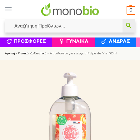
0
ΥΜΈΝΟΙ ΙΣΟΛΟΓΙΣΜΟΊ
ΕΛΕΆΝΝΑ ΧΡΙΣΤΙΝΆΚΗ
ΕΠΙΚΟΙΝΩΝΊΑ
ΣΥΜΠΛΗΡΏΜΑΤΑ ΔΙΑΤΡΟΦΉΣ
ΦΥΣΙΚΆ ΚΑ
ΠΡΟΣΦΟΡΈΣ
ΓΥΝΑΊΚΑ
ΆΝΔΡΑΣ
Αρχική
-
Φυσικά Καλλυντικά
-
Αφρόλουτρο για ενέργεια Pulpe de Vie 400ml