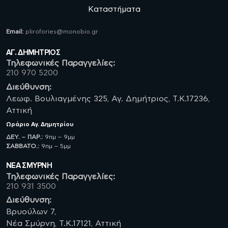
Καταστήματα
Email:
plirofories@monobio.gr
ΑΓ. ΔΗΜΗΤΡΙΟΣ
Τηλεφωνικές Παραγγελίες:
210 970 5200
Διεύθυνση:
Λεωφ. Βουλιαγμένης 325, Αγ. Δημήτριος, Τ.Κ.17236,
Αττική
Ωράριο
Αγ. Δημητρίου
ΔΕΥ. – ΠΑΡ.:
9πμ – 9μμ
ΣΑΒBATO.:
9πμ – 5μμ
ΝΈΑ ΣΜΥΡΝΗ
Τηλεφωνικές Παραγγελίες:
210 931 3500
Διεύθυνση:
Βρυούλων 7,
Νέα Σμύρνη, Τ.Κ.17121, Αττική