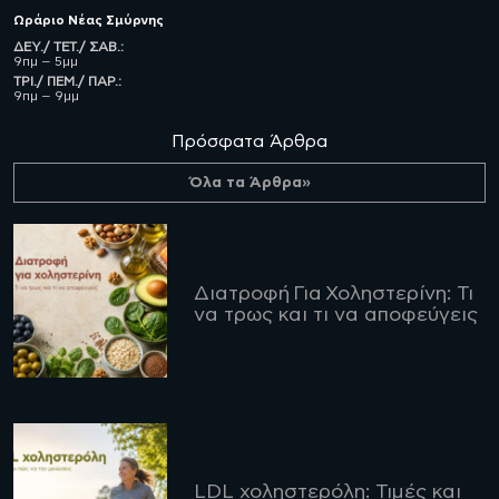
Ωράριο
Νέας Σμύρνης
ΔΕΥ./ ΤΕΤ./ ΣΑΒ.:
9πμ – 5μμ
ΤΡΙ./ ΠΕΜ./ ΠΑΡ.:
9πμ – 9μμ
Πρόσφατα Άρθρα
Όλα τα Άρθρα»
Διατροφή Για Χοληστερίνη: Τι
να τρως και τι να αποφεύγεις
LDL χοληστερόλη: Τιμές και