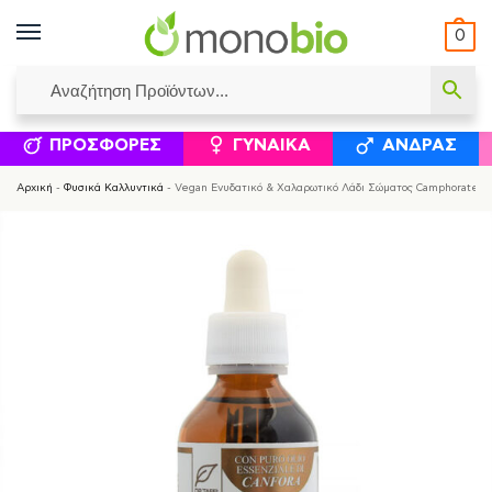
0
ΥΜΈΝΟΙ ΙΣΟΛΟΓΙΣΜΟΊ
ΕΛΕΆΝΝΑ ΧΡΙΣΤΙΝΆΚΗ
ΕΠΙΚΟΙΝΩΝΊΑ
ΣΥΜΠΛΗΡΏΜΑΤΑ ΔΙΑΤΡΟΦΉΣ
ΦΥΣΙΚΆ ΚΑ
ΠΡΟΣΦΟΡΈΣ
ΓΥΝΑΊΚΑ
ΆΝΔΡΑΣ
Αρχική
-
Φυσικά Καλλυντικά
-
Vegan Ενυδατικό & Χαλαρωτικό Λάδι Σώματος Camphorated Dr