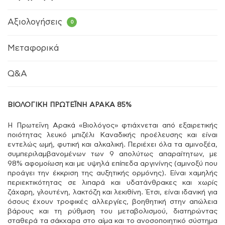
Αξιολογήσεις
0
Μεταφορικά
Q&A
ΒΙΟΛΟΓΙΚΗ ΠΡΩΤΕΪΝΗ ΑΡΑΚΑ 85%
Η Πρωτεΐνη Αρακά «Βιολόγος» φτιάχνεται από εξαιρετικής
ποιότητας λευκό μπιζέλι Καναδικής προέλευσης και είναι
εντελώς ωμή, φυτική και αλκαλική. Περιέχει όλα τα αμινοξέα,
συμπεριλαμβανομένων των 9 απολύτως απαραίτητων, με
98% αφομοίωση και με υψηλά επίπεδα αργινίνης (αμινοξύ που
προάγει την έκκριση της αυξητικής ορμόνης). Είναι χαμηλής
περιεκτικότητας σε λιπαρά και υδατάνθρακες και χωρίς
ζάχαρη, γλουτένη, λακτόζη και λεκιθίνη. Έτσι, είναι ιδανική για
όσους έχουν τροφικές αλλεργίες, βοηθητική στην απώλεια
βάρους και τη ρύθμιση του μεταβολισμού, διατηρώντας
σταθερά τα σάκχαρα στο αίμα και το ανοσοποιητικό σύστημα