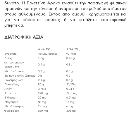
δυνατό. Η Πρωτεΐνη Αρακά ενισχύει την παραγωγή φυσικών
ορμονών και την τόνωση ή ανάρρωση του μυϊκού συστήματος
στους αθλούμενους. Εκτός από σμούθι, χρησιμοποιείται και
για να «δέσετε» σούπες ή να φτιάξετε χορτοφαγικά
μπιφτέκια.
ΔΙΑΤΡΟΦΙΚΗ ΑΞΙΑ
ΑΝΑ 100 g
ANA 25 g
Ενέργεια
1540kJ/368kcal
92 kcal
Λίπος
1,7 g
0,42 g
εκ των οποίων
0,4 g
0,1 g
κορεσμένα
Υδατάνθρακες
3,2 g
0,8 g
Εκ των οποίων Σάχαρα
0 g
0 g
Εδώδιμες ίνες
2,4 g
0,6 g
Πρωτεΐνες
85 g
21,25 g
Αλάτι
3,75 g
0,94 g
Ασβέστιο
290 mg
72,5 mg
Σίδηρος
26 mg
6,5 mg
Μαγνήσιο
68 mg
17 mg
Ψευδάργυρος
24 mg
6 mg
Φώσφορος
820 mg
205mg