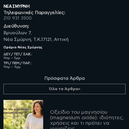
ΝΈΑ ΣΜΥΡΝΗ
Τηλεφωνικές Παραγγελίες:
210 931 3500
Διεύθυνση:
Βρυούλων 7,
Νέα Σμύρνη, Τ.Κ.17121, Αττική
Ωράριο
Νέας Σμύρνης
ΔΕΥ./ ΤΕΤ./ ΣΑΒ.:
9πμ – 5μμ
ΤΡΙ./ ΠΕΜ./ ΠΑΡ.:
9πμ – 9μμ
Πρόσφατα Άρθρα
Όλα τα Άρθρα»
Οξείδιο του μαγνησίου
(magnesium oxide): ιδιότητες,
χρήσεις και τι πρέπει να
γνωρίζεις