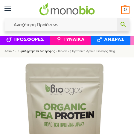
0
ΥΜΈΝΟΙ ΙΣΟΛΟΓΙΣΜΟΊ
ΕΛΕΆΝΝΑ ΧΡΙΣΤΙΝΆΚΗ
ΕΠΙΚΟΙΝΩΝΊΑ
ΣΥΜΠΛΗΡΏΜΑΤΑ ΔΙΑΤΡΟΦΉΣ
ΦΥΣΙΚΆ ΚΑ
ΠΡΟΣΦΟΡΈΣ
ΓΥΝΑΊΚΑ
ΆΝΔΡΑΣ
Αρχική
-
Συμπληρώματα Διατροφής
-
Βιολογική Πρωτεΐνη Αρακά Βιολόγος 500g