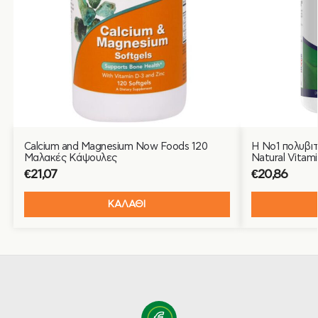
Calcium and Magnesium Now Foods 120
Η Νο1 πολυβιτ
Μαλακές Κάψουλες
Natural Vitami
€
21,07
€
20,86
ΚΑΛΑΘΙ