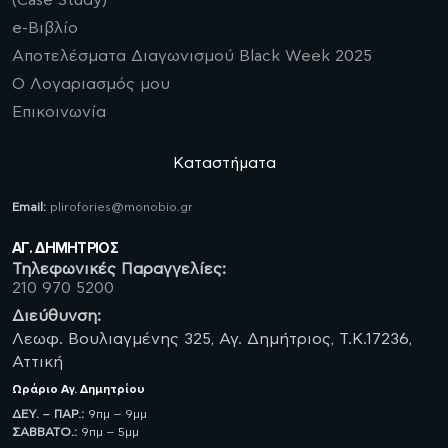
(Case Study)
e-Βιβλίο
Αποτελέσματα Διαγωνισμού Black Week 2025
Ο Λογαριασμός μου
Επικοινωνία
Καταστήματα
Email:
plirofories@monobio.gr
ΑΓ. ΔΗΜΗΤΡΙΟΣ
Τηλεφωνικές Παραγγελίες:
210 970 5200
Διεύθυνση:
Λεωφ. Βουλιαγμένης 325, Αγ. Δημήτριος, Τ.Κ.17236,
Αττική
Ωράριο
Αγ. Δημητρίου
ΔΕΥ. – ΠΑΡ.:
9πμ – 9μμ
ΣΑΒBATO.:
9πμ – 5μμ