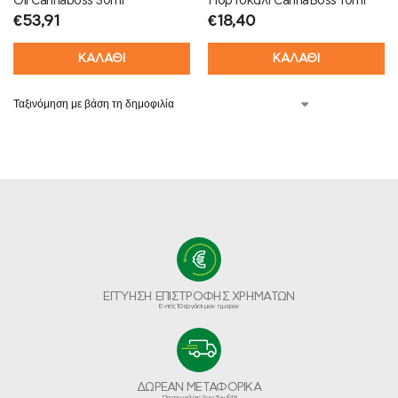
Oil Cannaboss 30ml
Πορτοκάλι CannaBoss 10ml
€
53,91
€
18,40
ΚΑΛΑΘΙ
ΚΑΛΑΘΙ
ΕΓΓΥΗΣΗ ΕΠΙΣΤΡΟΦΗΣ ΧΡΗΜΑΤΩΝ
Εντός 10 εργάσιμων ημερών
ΔΩΡΕΑΝ ΜΕΤΑΦΟΡΙΚΑ
Παραγγελίες Άνω Των €49