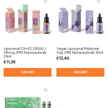
Liposomal D3+K2 2000IU /
Vegan Liposomal Melatonin
45mcg JMN Nutraceuticals
1mg JMN Nutraceuticals 30ml
30ml
€
12,46
€
11,38
ΚΑΛΑΘΙ
ΚΑΛΑΘΙ