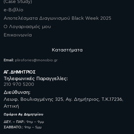
(Case Study)
e-Βιβλίο
Αποτελέσματα Διαγωνισμού Black Week 2025
Ο Λογαριασμός μου
Επικοινωνία
Καταστήματα
Email:
plirofories@monobio.gr
ΑΓ. ΔΗΜΗΤΡΙΟΣ
Τηλεφωνικές Παραγγελίες:
210 970 5200
Διεύθυνση:
Λεωφ. Βουλιαγμένης 325, Αγ. Δημήτριος, Τ.Κ.17236,
Αττική
Ωράριο
Αγ. Δημητρίου
ΔΕΥ. – ΠΑΡ.:
9πμ – 9μμ
ΣΑΒBATO.:
9πμ – 5μμ