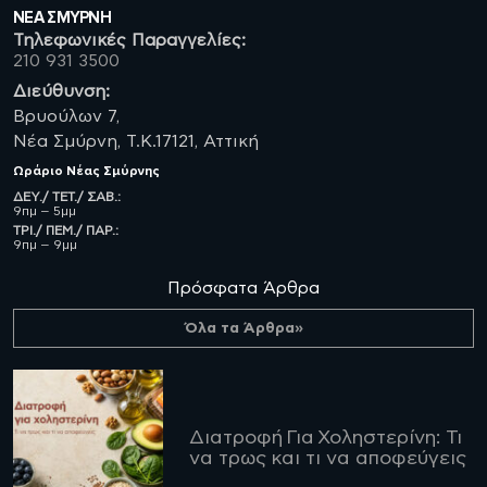
ΝΈΑ ΣΜΥΡΝΗ
Τηλεφωνικές Παραγγελίες:
210 931 3500
Διεύθυνση:
Βρυούλων 7,
Νέα Σμύρνη, Τ.Κ.17121, Αττική
Ωράριο
Νέας Σμύρνης
ΔΕΥ./ ΤΕΤ./ ΣΑΒ.:
9πμ – 5μμ
ΤΡΙ./ ΠΕΜ./ ΠΑΡ.:
9πμ – 9μμ
Πρόσφατα Άρθρα
Όλα τα Άρθρα»
Διατροφή Για Χοληστερίνη: Τι
να τρως και τι να αποφεύγεις