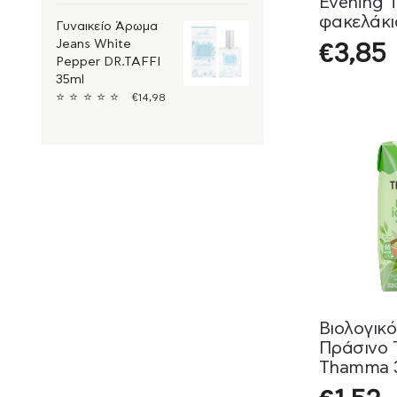
Evening 
φακελάκι
Γυναικείο Άρωμα
Jeans White
€
3,85
Pepper DR.TAFFI
35ml
⭐
⭐
⭐
⭐
⭐
€
14,98
Βιολογικ
Πράσινο 
Thamma 