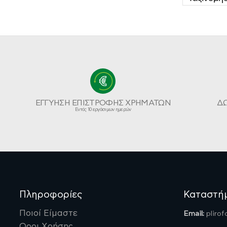
ΕΓΓΥΗΣΗ ΕΠΙΣΤΡΟΦΗΣ ΧΡΗΜΑΤΩΝ
Δ
Εντός 10 εργάσιμων ημερών
Πληροφορίες
Καταστή
Ποιοί Είμαστε
Email:
pliro
Οροι Χρήσης