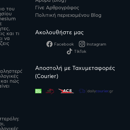
Άρθρα (Blog)
Γίνε Αρθρογράφος
ιο του
ησίου
Πολιτική περιεχομένου Blog
nesium
:
ητες,
Ακολουθήστε μας
ις και τι
ι να
ζεις
Facebook
Instagram
TikTok
Αποστολή με Ταχυμεταφορές
οληστερόλη:
(Courier)
λογικές
 και πώς
ίνει
στερόλη:
αι,
λογικές