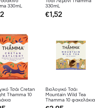
Ροδάκινο
Τσάι Λεμόνι Thamma
ma 330mL
330mL
52
€
1,52
γικό Τσάι Cretan
Βιολογικό Τσάι
ght Thamma 10
Mountain Wild Tea
λάκια
Thamma 10 φακελάκια