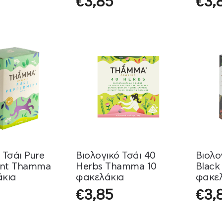
€
3,85
€
3,
 Τσάι Pure
Βιολογικό Τσάι 40
Βιολο
int Thamma
Herbs Thamma 10
Black
άκια
φακελάκια
φακε
€
3,85
€
3,