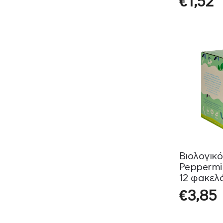
€
1,52
Βιολογικό
Pepperm
12 φακελ
€
3,85