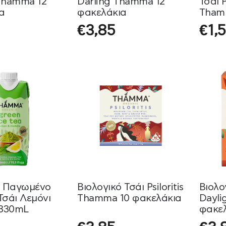
Thamma 12
Darling Thamma 12
Τσάι 
α
φακελάκια
Tham
€
3,85
€
1,
ό Παγωμένο
Βιολογικό Τσάι Psiloritis
Βιολο
Τσάι Λεμόνι
Thamma 10 φακελάκια
Dayli
330mL
φακε