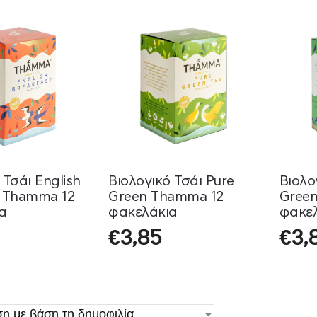
 Τσάι English
Βιολογικό Τσάι Pure
Βιολο
t Thamma 12
Green Thamma 12
Green
α
φακελάκια
φακε
€
3,85
€
3,