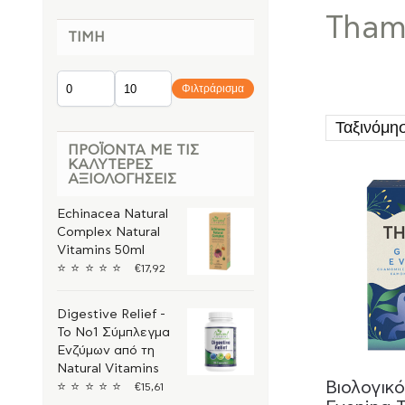
Tha
ΤΙΜΉ
Φιλτράρισμα
ΠΡΟΪΌΝΤΑ ΜΕ ΤΙΣ
ΚΑΛΎΤΕΡΕΣ
ΑΞΙΟΛΟΓΉΣΕΙΣ
Echinacea Natural
Complex Natural
Vitamins 50ml
⭐
⭐
⭐
⭐
⭐
€
17,92
Digestive Relief -
Το Νο1 Σύμπλεγμα
Ενζύμων από τη
Natural Vitamins
Βιολογικό
⭐
⭐
⭐
⭐
⭐
€
15,61