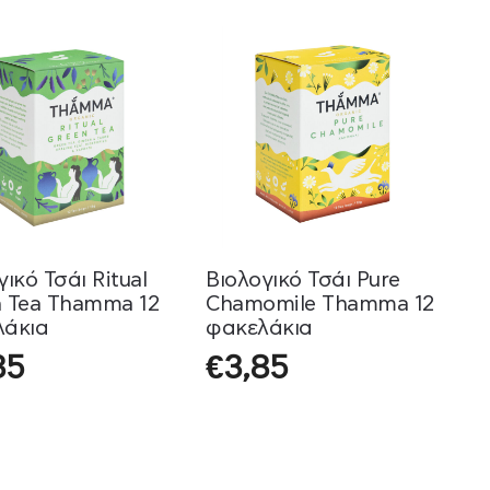
γικό Τσάι Ritual
Βιολογικό Τσάι Pure
 Tea Thamma 12
Chamomile Thamma 12
λάκια
φακελάκια
85
€
3,85