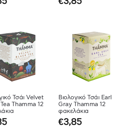
85
€
3,85
γικό Τσάι Velvet
Βιολογικό Τσάι Earl
 Tea Thamma 12
Gray Thamma 12
λάκια
φακελάκια
85
€
3,85