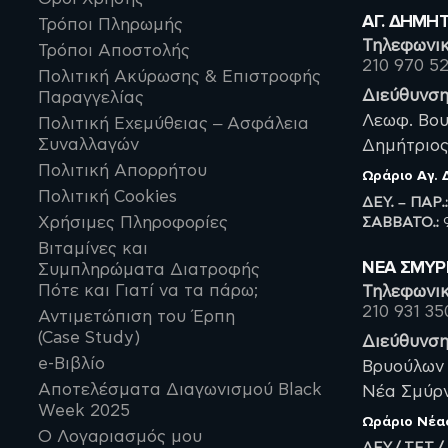
ΑΓ. ΔΗΜΗ
Τρόποι Πληρωμής
Τηλεφωνικ
Τρόποι Αποστολής
210 970 5
Πολιτική Ακύρωσης & Επιστροφής
Διεύθυνση
Παραγγελίας
Λεωφ. Βου
Πολιτική Εχεμύθειας – Ασφάλεια
Συναλλαγών
Δημήτριος,
Πολιτική Απορρήτου
Ωράριο
Αγ.
Πολιτική Cookies
ΔΕΥ. – ΠΑΡ.
ΣΑΒBATO.:
9
Χρήσιμες Πληροφορίες
Βιταμίνες και
ΝΈΑ ΣΜΥ
Συμπληρώματα Διατροφής
Πότε και Γιατί να τα πάρω;
Τηλεφωνικ
210 931 35
Αντιμετώπιση του Έρπη
(Case Study)
Διεύθυνση
e-Βιβλίο
Βρυούλων 
Αποτελέσματα Διαγωνισμού Black
Νέα Σμύρνη
Week 2025
Ωράριο
Νέα
Ο Λογαριασμός μου
ΔΕΥ./ ΤΕΤ./