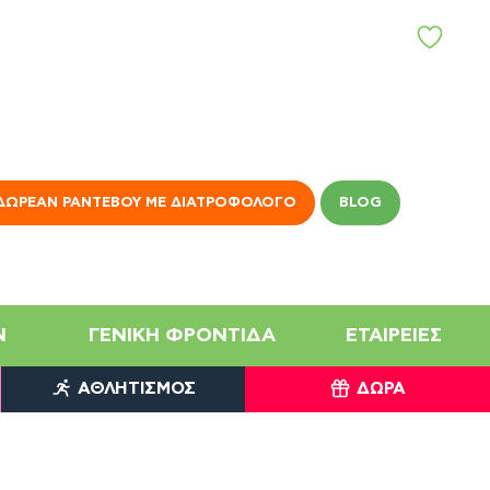
Α
Γ
Α
Π
Η
Μ
Έ
Ν
ΔΩΡΕΆΝ ΡΑΝΤΕΒΟΎ ΜΕ ΔΙΑΤΡΟΦΟΛΌΓΟ
BLOG
Α
N
ΓΕΝΙΚΉ ΦΡΟΝΤΊΔΑ
ΕΤΑΙΡΕΊΕΣ
ΑΘΛΗΤΙΣΜΌΣ
ΔΏΡΑ