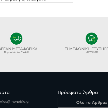
ΩΡΕΑΝ ΜΕΤΑΦΟΡΙΚΑ
ΤΗΛΕΦΩΝΙΚΗ ΕΞΥΠΗΡ
210-970-5200
Παραγγελίες Άνω Των €49
ματα
Πρόσφατα Άρθρα
fories@monobio.gr
Όλα τα Άρθρα»