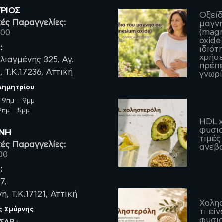
ΤΡΙΟΣ
Οξείδ
ές Παραγγελίες:
μαγν
(mag
200
oxide)
:
ιδιότ
χρήσε
λιαγμένης 325, Αγ.
πρέπε
 Τ.Κ.17236, Αττική
γνωρί
 Δημητρίου
:
9πμ – 9μμ
πμ – 5μμ
HDL χ
φυσιο
ΡΝΗ
τιμές
ές Παραγγελίες:
ανεβα
00
:
7,
, Τ.Κ.17121, Αττική
Χολη
ς Σμύρνης
τι είν
φυσιο
 ΣΑΒ.: