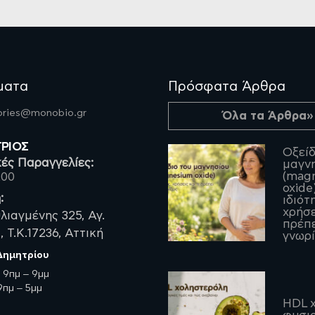
ματα
Πρόσφατα Άρθρα
fories@monobio.gr
Όλα τα Άρθρα»
ΤΡΙΟΣ
Οξείδ
ές Παραγγελίες:
μαγν
(mag
200
oxide)
:
ιδιότ
χρήσε
λιαγμένης 325, Αγ.
πρέπε
 Τ.Κ.17236, Αττική
γνωρί
 Δημητρίου
:
9πμ – 9μμ
πμ – 5μμ
HDL χ