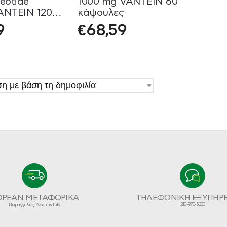
eotide
1000 mg VANTEIN 60
ANTEIN 120
κάψουλες
ς
9
€
68,59
ΩΡΕΑΝ ΜΕΤΑΦΟΡΙΚΑ
ΤΗΛΕΦΩΝΙΚΗ ΕΞΥΠΗΡ
210-970-5200
Παραγγελίες Άνω Των €49