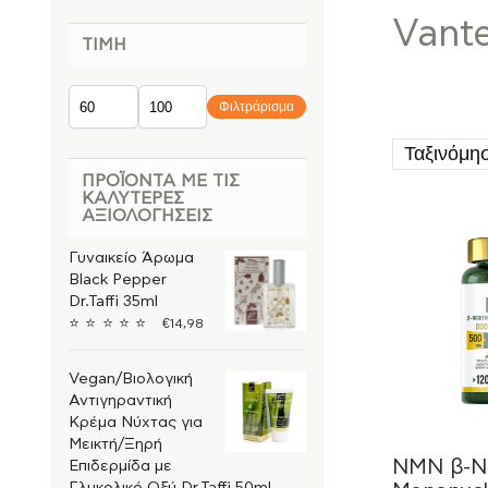
Vante
ΤΙΜΉ
Φιλτράρισμα
ΠΡΟΪΌΝΤΑ ΜΕ ΤΙΣ
ΚΑΛΎΤΕΡΕΣ
ΑΞΙΟΛΟΓΉΣΕΙΣ
Γυναικείο Άρωμα
Black Pepper
Dr.Taffi 35ml
⭐
⭐
⭐
⭐
⭐
€
14,98
Vegan/Βιολογική
Αντιγηραντική
Κρέμα Νύχτας για
Μεικτή/Ξηρή
NMN β-Ni
Επιδερμίδα με
Γλυκολικό Οξύ Dr.Taffi 50ml