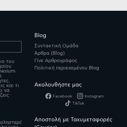
Blog
Συντακτική Ομάδα
Άρθρα (Blog)
Γίνε Αρθρογράφος
ιο του
ησίου
Πολιτική περιεχομένου Blog
nesium
:
ητες,
Ακολουθήστε μας
ις και τι
ι να
ζεις
Facebook
Instagram
TikTok
Αποστολή με Ταχυμεταφορές
οληστερόλη: