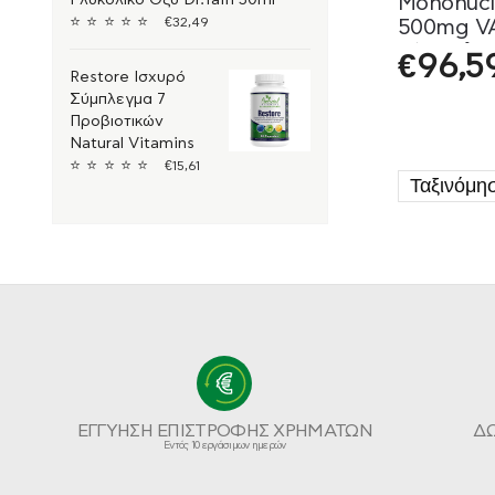
Mononucl
⭐
⭐
⭐
⭐
⭐
€
32,49
500mg V
κάψουλε
€
96,5
Restore Ισχυρό
Σύμπλεγμα 7
Προβιοτικών
Natural Vitamins
⭐
⭐
⭐
⭐
⭐
€
15,61
ΕΓΓΥΗΣΗ ΕΠΙΣΤΡΟΦΗΣ ΧΡΗΜΑΤΩΝ
Δ
Εντός 10 εργάσιμων ημερών