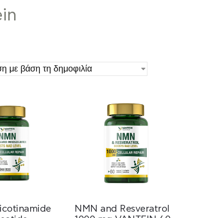
in
cotinamide
NMN and Resveratrol