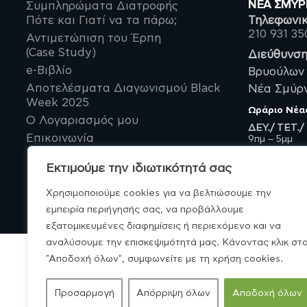
ΝΈΑ ΣΜΥ
Συμπληρώματα Διατροφής
Πότε και Γιατί να τα πάρω;
Τηλεφωνικ
210 931 35
Αντιμετώπιση του Έρπη
(Case Study)
Διεύθυνση
e-Βιβλίο
Βρυούλων 
Αποτελέσματα Διαγωνισμού Black
Νέα Σμύρνη
Week 2025
Ωράριο
Νέα
Ο Λογαριασμός μου
ΔΕΥ./ ΤΕΤ./
Επικοινωνία
9πμ – 5μμ
ΤΡΙ./ ΠΕΜ./
9πμ – 9μμ
Εκτιμούμε την ιδιωτικότητά σας
Χρησιμοποιούμε cookies για να βελτιώσουμε την
εμπειρία περιήγησής σας, να προβάλλουμε
εξατομικευμένες διαφημίσεις ή περιεχόμενο και να
αναλύσουμε την επισκεψιμότητά μας. Κάνοντας κλικ στ
"Αποδοχή όλων", συμφωνείτε με τη χρήση cookies.
© MonoBio.gr 2020-2026.
Προσαρμογή
Απόρριψη όλων
Αποδοχή όλων