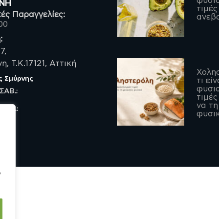
φυσιο
ΡΝΗ
τιμές
ές Παραγγελίες:
ανεβα
00
:
7,
, Τ.Κ.17121, Αττική
Χολη
ς Σμύρνης
τι είν
φυσιο
 ΣΑΒ.:
τιμές
να τη
 ΠΑΡ.:
φυσι
ο