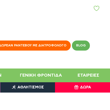
Α
Γ
Α
Π
Η
Μ
Έ
Ν
ΔΩΡΕΆΝ ΡΑΝΤΕΒΟΎ ΜΕ ΔΙΑΤΡΟΦΟΛΌΓΟ
BLOG
Α
N
ΓΕΝΙΚΉ ΦΡΟΝΤΊΔΑ
ΕΤΑΙΡΕΊΕΣ
ΑΘΛΗΤΙΣΜΌΣ
ΔΏΡΑ