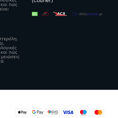
(Courier)
λογικές
 και πώς
ίνει
στερόλη:
αι,
λογικές
 και πώς
 μειώσεις
κά