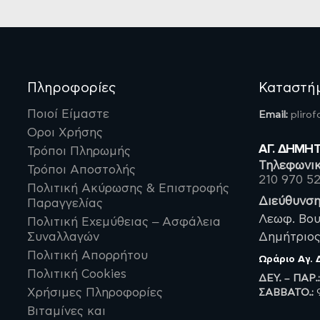
Πληροφορίες
Καταστή
Ποιοί Είμαστε
Email:
pliro
Οροι Χρήσης
ΑΓ. ΔΗΜΗ
Τρόποι Πληρωμής
Τηλεφωνικ
Τρόποι Αποστολής
210 970 5
Πολιτική Ακύρωσης & Επιστροφής
Διεύθυνση
Παραγγελίας
Λεωφ. Βου
Πολιτική Εχεμύθειας – Ασφάλεια
Συναλλαγών
Δημήτριος,
Πολιτική Απορρήτου
Ωράριο
Αγ.
Πολιτική Cookies
ΔΕΥ. – ΠΑΡ.
ΣΑΒBATO.:
9
Χρήσιμες Πληροφορίες
Βιταμίνες και