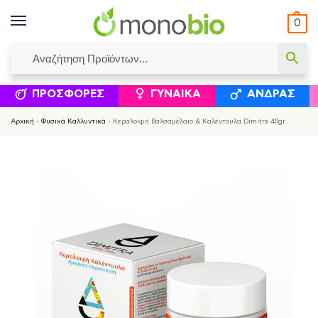
0
ΥΜΈΝΟΙ ΙΣΟΛΟΓΙΣΜΟΊ
ΕΛΕΆΝΝΑ ΧΡΙΣΤΙΝΆΚΗ
ΕΠΙΚΟΙΝΩΝΊΑ
ΣΥΜΠΛΗΡΏΜΑΤΑ ΔΙΑΤΡΟΦΉΣ
ΦΥΣΙΚΆ ΚΑ
ΠΡΟΣΦΟΡΈΣ
ΓΥΝΑΊΚΑ
ΆΝΔΡΑΣ
Αρχική
-
Φυσικά Καλλυντικά
-
Κεραλοιφή Βαλσαμέλαιο & Καλέντουλα Dimitra 40gr