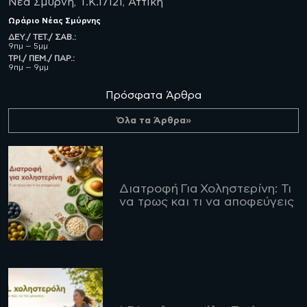
Νέα Σμύρνη, Τ.Κ.17121, Αττική
Ωράριο
Νέας Σμύρνης
ΔΕΥ./ ΤΕΤ./ ΣΑΒ.:
9πμ – 5μμ
ΤΡΙ./ ΠΕΜ./ ΠΑΡ.:
9πμ – 9μμ
Πρόσφατα Άρθρα
Όλα τα Άρθρα»
Διατροφή Για Χοληστερίνη: Τι
να τρως και τι να αποφεύγεις