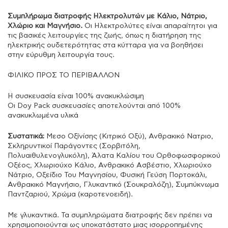
Συμπλήρωμα διατροφής Ηλεκτρολυτών με Κάλιο, Νάτριο,
Χλώριο και Μαγνήσιο.
Οι Ηλεκτρολύτες είναι απαραίτητοι για
τις βασικές λειτουργίες της ζωής, όπως η διατήρηση της
ηλεκτρικής ουδετερότητας στα κύτταρα για να βοηθήσει
στην εύρυθμη λειτουργία τους.
ΦΙΛΙΚΟ ΠΡΟΣ ΤΟ ΠΕΡΙΒΑΛΛΟΝ
Η συσκευασία είναι 100% ανακυκλώσιμη
Οι Doy Pack συσκευασίες αποτελούνται από 100%
ανακυκλωμένα υλικά
Συστατικά:
Μεσο Οξίνίσης (Κιτρικό Οξύ), Ανθρακικό Νατριο,
Σκληρυντικoί Παράγοντες (Σορβιτόλη,
Πολυαιθυλενογλυκόλη), Άλατα Καλίου του Ορθοφωσφορικού
Οξέος, Χλωριούχο Κάλιο, Ανθρακικό Ασβέστιο, Χλωριούχο
Νάτριο, Οξείδιο Του Μαγνησίου, Φυσική Γεύση Πορτοκάλι,
Ανθρακικό Μαγνήσιο, Γλυκαντικό (Σουκραλόζη), Συμπύκνωμα
Παντζαριού, Χρώμα (καροτενοειδή).
Με γλυκαντικά. Τα συμπληρώματα διατροφής δεν πρέπει να
χρησιμοποιούνται ως υποκατάστατο μιας ισορροπημένης