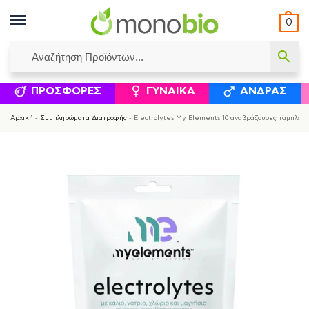
0
ΥΜΈΝΟΙ ΙΣΟΛΟΓΙΣΜΟΊ
ΕΛΕΆΝΝΑ ΧΡΙΣΤΙΝΆΚΗ
ΕΠΙΚΟΙΝΩΝΊΑ
ΣΥΜΠΛΗΡΏΜΑΤΑ ΔΙΑΤΡΟΦΉΣ
ΦΥΣΙΚΆ ΚΑ
ΠΡΟΣΦΟΡΈΣ
ΓΥΝΑΊΚΑ
ΆΝΔΡΑΣ
Αρχική
-
Συμπληρώματα Διατροφής
-
Electrolytes My Elements 10 αναβράζουσες ταμπλέτε