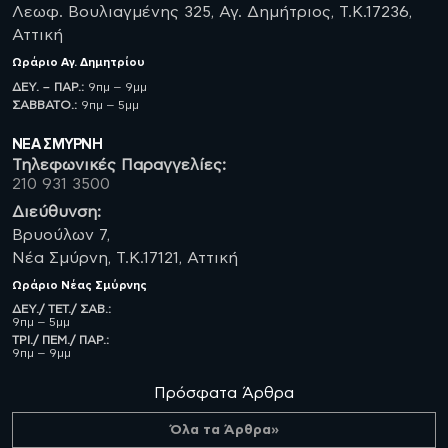
Λεωφ. Βουλιαγμένης 325, Αγ. Δημήτριος, Τ.Κ.17236,
Αττική
Ωράριο
Αγ. Δημητρίου
ΔΕΥ. – ΠΑΡ.:
9πμ – 9μμ
ΣΑΒBATO.:
9πμ – 5μμ
ΝΈΑ ΣΜΥΡΝΗ
Τηλεφωνικές Παραγγελίες:
210 931 3500
Διεύθυνση:
Βρυούλων 7,
Νέα Σμύρνη, Τ.Κ.17121, Αττική
Ωράριο
Νέας Σμύρνης
ΔΕΥ./ ΤΕΤ./ ΣΑΒ.:
9πμ – 5μμ
ΤΡΙ./ ΠΕΜ./ ΠΑΡ.:
9πμ – 9μμ
Πρόσφατα Άρθρα
Όλα τα Άρθρα»