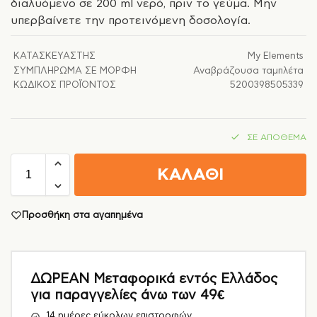
διαλυόμενο σε 200 ml νερό, πριν το γεύμα. Μην
υπερβαίνετε την προτεινόμενη δοσολογία.
ΚΑΤΑΣΚΕΥΑΣΤΉΣ
My Elements
ΣΥΜΠΛΉΡΩΜΑ ΣΕ ΜΟΡΦΉ
Αναβράζουσα ταμπλέτα
ΚΩΔΙΚΌΣ ΠΡΟΪΌΝΤΟΣ
5200398505339
ΣΕ ΑΠΌΘΕΜΑ
ΚΑΛΑΘΙ
Προσθήκη στα αγαπημένα
ΔΩΡΕΑΝ Μεταφορικά εντός Ελλάδος
για παραγγελίες άνω των 49€
14 ημέρες εύκολων επιστροφών