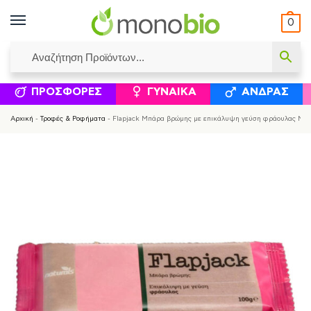
0
ΥΜΈΝΟΙ ΙΣΟΛΟΓΙΣΜΟΊ
ΕΛΕΆΝΝΑ ΧΡΙΣΤΙΝΆΚΗ
ΕΠΙΚΟΙΝΩΝΊΑ
ΣΥΜΠΛΗΡΏΜΑΤΑ ΔΙΑΤΡΟΦΉΣ
ΦΥΣΙΚΆ ΚΑ
ΠΡΟΣΦΟΡΈΣ
ΓΥΝΑΊΚΑ
ΆΝΔΡΑΣ
Αρχική
-
Τροφές & Ροφήματα
-
Flapjack Mπάρα βρώμης με επικάλυψη γεύση φράουλας Natur