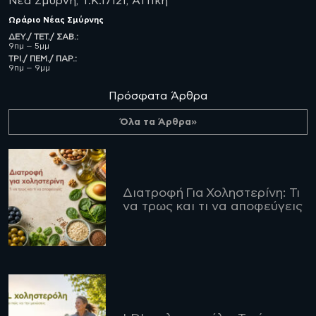
Νέα Σμύρνη, Τ.Κ.17121, Αττική
Ωράριο
Νέας Σμύρνης
ΔΕΥ./ ΤΕΤ./ ΣΑΒ.:
9πμ – 5μμ
ΤΡΙ./ ΠΕΜ./ ΠΑΡ.:
9πμ – 9μμ
Πρόσφατα Άρθρα
Όλα τα Άρθρα»
Διατροφή Για Χοληστερίνη: Τι
να τρως και τι να αποφεύγεις