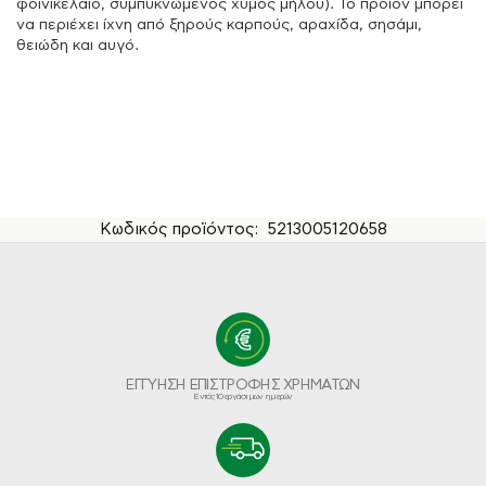
φοινικέλαιο, συμπυκνωμένος χυμός μήλου). Το προϊόν μπορεί
να περιέχει ίχνη από ξηρούς καρπούς, αραχίδα, σησάμι,
θειώδη και αυγό.
Κωδικός προϊόντος:
5213005120658
ΕΓΓΥΗΣΗ ΕΠΙΣΤΡΟΦΗΣ ΧΡΗΜΑΤΩΝ
Εντός 10 εργάσιμων ημερών