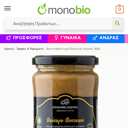
0
ΥΜΈΝΟΙ ΙΣΟΛΟΓΙΣΜΟΊ
ΕΛΕΆΝΝΑ ΧΡΙΣΤΙΝΆΚΗ
ΕΠΙΚΟΙΝΩΝΊΑ
ΣΥΜΠΛΗΡΏΜΑΤΑ ΔΙΑΤΡΟΦΉΣ
ΦΥΣΙΚΆ ΚΑ
ΠΡΟΣΦΟΡΈΣ
ΓΥΝΑΊΚΑ
ΆΝΔΡΑΣ
Αρχική
-
Τροφές & Ροφήματα
-
Φυστικοβούτυρο Ελληνικός Καρπός 300g