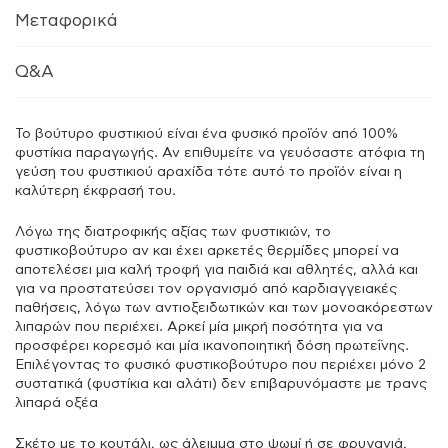
Μεταφορικά
Q&A
Το βούτυρο φυστικιού είναι ένα φυσικό προϊόν από 100%
φυστίκια παραγωγής. Αν επιθυμείτε να γευόσαστε ατόφια τη
γεύση του φυστικιού αραχίδα τότε αυτό το προϊόν είναι η
καλύτερη έκφρασή του.
Λόγω της διατροφικής αξίας των φυστικιών, το
φυστικοβούτυρο αν και έχει αρκετές θερμίδες μπορεί να
αποτελέσει μια καλή τροφή για παιδιά και αθλητές, αλλά και
για να προστατεύσει τον οργανισμό από καρδιαγγειακές
παθήσεις, λόγω των αντιοξειδωτικών και των μονοακόρεστων
λιπαρών που περιέχει. Αρκεί μία μικρή ποσότητα για να
προσφέρει κορεσμό και μία ικανοποιητική δόση πρωτεΐνης.
Επιλέγοντας το φυσικό φυστικοβούτυρο που περιέχει μόνο 2
συστατικά (φυστίκια και αλάτι) δεν επιβαρυνόμαστε με τρανς
λιπαρά οξέα
Σκέτο με το κουτάλι, ως άλειμμα στο ψωμί ή σε φρυγανιά,