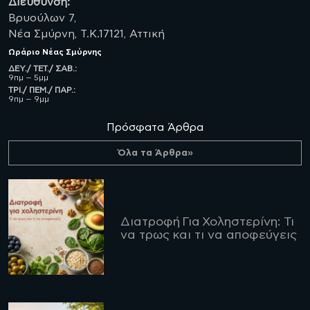
Διεύθυνση:
Βρυούλων 7,
Νέα Σμύρνη, Τ.Κ.17121, Αττική
Ωράριο
Νέας Σμύρνης
ΔΕΥ./ ΤΕΤ./ ΣΑΒ.:
9πμ – 5μμ
ΤΡΙ./ ΠΕΜ./ ΠΑΡ.:
9πμ – 9μμ
Πρόσφατα Άρθρα
Όλα τα Άρθρα»
Διατροφή Για Χοληστερίνη: Τι
να τρως και τι να αποφεύγεις