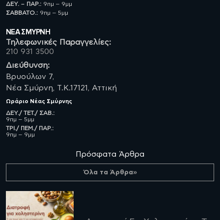
ΔΕΥ. – ΠΑΡ.:
9πμ – 9μμ
ΣΑΒBATO.:
9πμ – 5μμ
ΝΈΑ ΣΜΥΡΝΗ
Τηλεφωνικές Παραγγελίες:
210 931 3500
Διεύθυνση:
Βρυούλων 7,
Νέα Σμύρνη, Τ.Κ.17121, Αττική
Ωράριο
Νέας Σμύρνης
ΔΕΥ./ ΤΕΤ./ ΣΑΒ.:
9πμ – 5μμ
ΤΡΙ./ ΠΕΜ./ ΠΑΡ.:
9πμ – 9μμ
Πρόσφατα Άρθρα
Όλα τα Άρθρα»