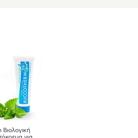
 Βιολογική
όκρεμα για