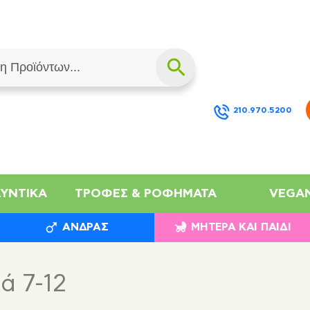
210.970.5200
ΛΥΝΤΙΚΆ
ΤΡΟΦΈΣ & ΡΟΦΉΜΑΤΑ
VEGA
ΆΝΔΡΑΣ
ΜΗΤΈΡΑ ΚΑΙ ΠΑΙΔΊ
ά 7-12