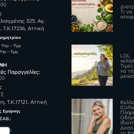
200
Διατρ
Τι να
:
αποφ
λιαγμένης 325, Αγ.
 Τ.Κ.17236, Αττική
 Δημητρίου
:
9πμ – 9μμ
πμ – 5μμ
LDL
χολησ
ΡΝΗ
Τιμές
να τη
ές Παραγγελίες:
μειώσ
00
:
7,
, Τ.Κ.17121, Αττική
Κολλ
(Coll
ς Σμύρνης
Πλήρ
Οδηγό
 ΣΑΒ.:
Ιδιότ
Δοσο
 ΠΑΡ.:
το Κ