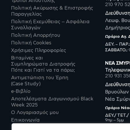
Τρόποι Αποστολής
210 970 5
Πολιτική Ακύρωσης & Επιστροφής
Διεύθυνση
Παραγγελίας
Λεωφ. Βου
Πολιτική Εχεμύθειας – Ασφάλεια
Συναλλαγών
Δημήτριος,
Πολιτική Απορρήτου
Ωράριο
Αγ.
Πολιτική Cookies
ΔΕΥ. – ΠΑΡ.
ΣΑΒBATO.:
9
Χρήσιμες Πληροφορίες
Βιταμίνες και
ΝΈΑ ΣΜΥ
Συμπληρώματα Διατροφής
Πότε και Γιατί να τα πάρω;
Τηλεφωνικ
210 931 35
Αντιμετώπιση του Έρπη
(Case Study)
Διεύθυνση
e-Βιβλίο
Βρυούλων 
Αποτελέσματα Διαγωνισμού Black
Νέα Σμύρνη
Week 2025
Ωράριο
Νέα
Ο Λογαριασμός μου
ΔΕΥ./ ΤΕΤ./
Επικοινωνία
9πμ – 5μμ
ΤΡΙ./ ΠΕΜ./