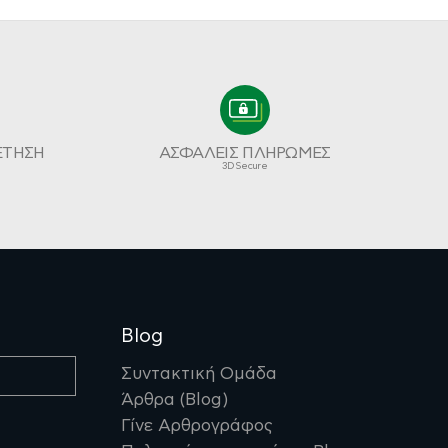
ΕΤΗΣΗ
ΑΣΦΑΛΕΙΣ ΠΛΗΡΩΜΕΣ
3D Secure
Blog
Συντακτική Ομάδα
Άρθρα (Blog)
Γίνε Αρθρογράφος