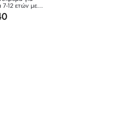
ά 7-12 ετών με
η Μέντα
40
otherm 50ml