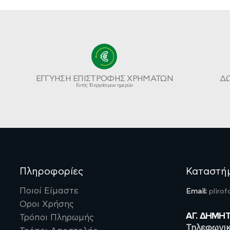
ΕΓΓΥΗΣΗ ΕΠΙΣΤΡΟΦΗΣ ΧΡΗΜΑΤΩΝ
Δ
Εντός 10 εργάσιμων ημερών
Πληροφορίες
Καταστή
Ποιοί Είμαστε
Email:
pliro
Οροι Χρήσης
ΑΓ. ΔΗΜΗ
Τρόποι Πληρωμής
Τηλεφωνικ