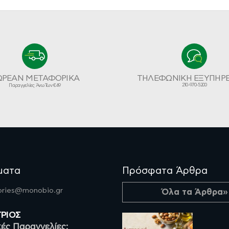
ΩΡΕΑΝ ΜΕΤΑΦΟΡΙΚΑ
ΤΗΛΕΦΩΝΙΚΗ ΕΞΥΠΗΡ
210-970-5200
Παραγγελίες Άνω Των €49
ματα
Πρόσφατα Άρθρα
fories@monobio.gr
Όλα τα Άρθρα»
ΤΡΙΟΣ
ές Παραγγελίες: