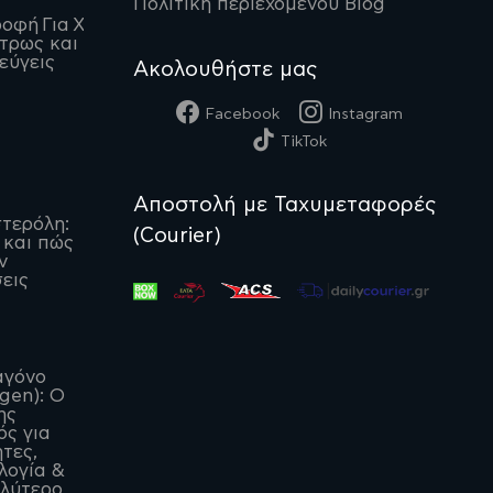
Πολιτική περιεχομένου Blog
οφή Για Χοληστερίνη:
 τρως και τι να
εύγεις
Ακολουθήστε μας
Facebook
Instagram
TikTok
Αποστολή με Ταχυμεταφορές
τερόλη:
(Courier)
 και πώς
ν
εις
αγόνο
agen): Ο
ης
ς για
ητες,
λογία &
αλύτερο