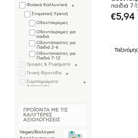
Φυσικά Καλλυντικά
παιδιά 7-
+
Γεύση Ρο
Στοματική Υγιεινή
€
5,94
Buccothe
Οδοντόκρεμες
Οδοντόκρεμες για
παιδιά
Οδοντόπαστες για
Παιδιά 2-6
Οδοντόπαστες για
Παιδιά 7-12
Τροφές & Ροφήματα
+
Γενική Φροντίδα
+
Συμπληρώματα
+
Διατροφής
Μητέρα και Παιδί
+
Παιδί
ΠΡΟΪΌΝΤΑ ΜΕ ΤΙΣ
Vegan
+
ΚΑΛΎΤΕΡΕΣ
Vegan Καλλυντικά
ΑΞΙΟΛΟΓΉΣΕΙΣ
Στοματική Υγιεινή
Vegan/Βιολογικό
Αθλητισμός
+