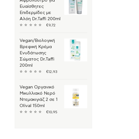
Αφρόλουτρο για
Ευαίσθητες
Άνδρας
+
Επιδερμίδες με
Αλόη Dr.Taffi 200ml
⭐
⭐
⭐
⭐
⭐
€
9,72
Vegan/Βιολογική
Βρεφική Κρέμα
Ενυδάτωσης
Σώματος Dr.Taffi
200ml
⭐
⭐
⭐
⭐
⭐
€
12,93
Vegan Οργανικό
Μικυλλιακό Νερό
Ντεμακιγιάζ 2 σε 1
Olival 150ml
⭐
⭐
⭐
⭐
⭐
€
10,95