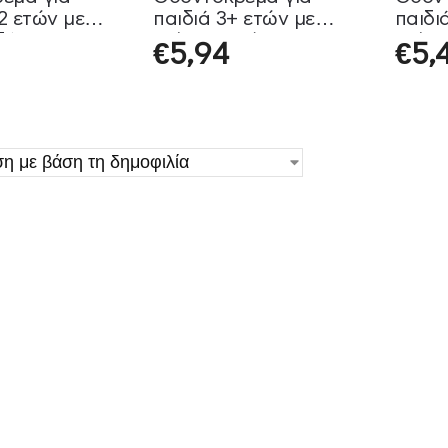
12 ετών με
παιδιά 3+ ετών με
παιδι
δάκινο
Γεύση Βατόμουρο
Γεύσ
€
5,94
€
5,
rm 50ml
Buccotherm 50ml
Bucc