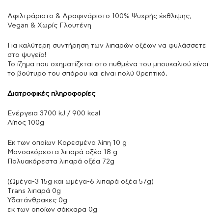
Αφιλτράριστο & Aραφινάριστο 100% Ψυχρής έκθλιψης,
Vegan & Χωρίς Γλουτένη
Για καλύτερη συντήρηση των λιπαρών οξέων να φυλάσσετε
στο ψυγείο!
Το ίζημα που σχηματίζεται στο πυθμένα του μπουκαλιού είναι
το βούτυρο του σπόρου και είναι πολύ θρεπτικό.
Διατροφικές πληροφορίες
Ενέργεια 3700 kJ / 900 kcal
Λίπος 100g
Εκ των οποίων Κορεσμένα λίπη 10 g
Μονοακόρεστα λιπαρά οξέα 18 g
Πολυακόρεστα λιπαρά οξέα 72g
(Ωμέγα-3 15g και ωμέγα-6 λιπαρά οξέα 57g)
Τrans λιπαρά 0g
Υδατάνθρακες 0g
εκ των οποίων σάκχαρα 0g