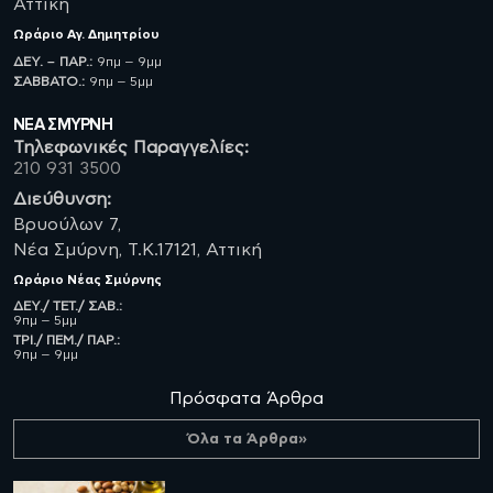
Αττική
Ωράριο
Αγ. Δημητρίου
ΔΕΥ. – ΠΑΡ.:
9πμ – 9μμ
ΣΑΒBATO.:
9πμ – 5μμ
ΝΈΑ ΣΜΥΡΝΗ
Τηλεφωνικές Παραγγελίες:
210 931 3500
Διεύθυνση:
Βρυούλων 7,
Νέα Σμύρνη, Τ.Κ.17121, Αττική
Ωράριο
Νέας Σμύρνης
ΔΕΥ./ ΤΕΤ./ ΣΑΒ.:
9πμ – 5μμ
ΤΡΙ./ ΠΕΜ./ ΠΑΡ.:
9πμ – 9μμ
Πρόσφατα Άρθρα
Όλα τα Άρθρα»