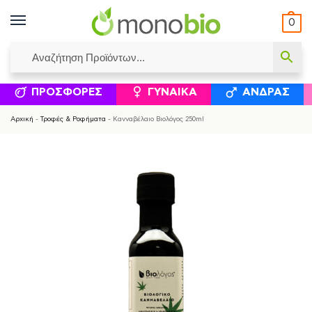
0
ΥΜΈΝΟΙ ΙΣΟΛΟΓΙΣΜΟΊ
ΕΛΕΆΝΝΑ ΧΡΙΣΤΙΝΆΚΗ
ΕΠΙΚΟΙΝΩΝΊΑ
ΣΥΜΠΛΗΡΏΜΑΤΑ ΔΙΑΤΡΟΦΉΣ
ΦΥΣΙΚΆ ΚΑ
ΠΡΟΣΦΟΡΈΣ
ΓΥΝΑΊΚΑ
ΆΝΔΡΑΣ
Αρχική
-
Τροφές & Ροφήματα
-
Κανναβέλαιο Βιολόγος 250ml