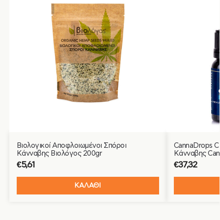
Βιολογικοί Αποφλοιωμένοι Σπόροι
CannaDrops C
Κάνναβης Βιολόγος 200gr
Κάνναβης Can
€
5,61
€
37,32
ΚΑΛΑΘΙ