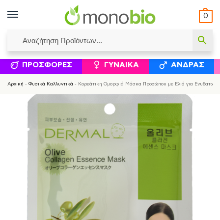
0
ΥΜΈΝΟΙ ΙΣΟΛΟΓΙΣΜΟΊ
ΕΛΕΆΝΝΑ ΧΡΙΣΤΙΝΆΚΗ
ΕΠΙΚΟΙΝΩΝΊΑ
ΣΥΜΠΛΗΡΏΜΑΤΑ ΔΙΑΤΡΟΦΉΣ
ΦΥΣΙΚΆ ΚΑ
ΠΡΟΣΦΟΡΈΣ
ΓΥΝΑΊΚΑ
ΆΝΔΡΑΣ
Αρχική
-
Φυσικά Καλλυντικά
-
Κορεάτικη Ομορφιά Μάσκα Προσώπου με Ελιά για Ενυδατωμέν