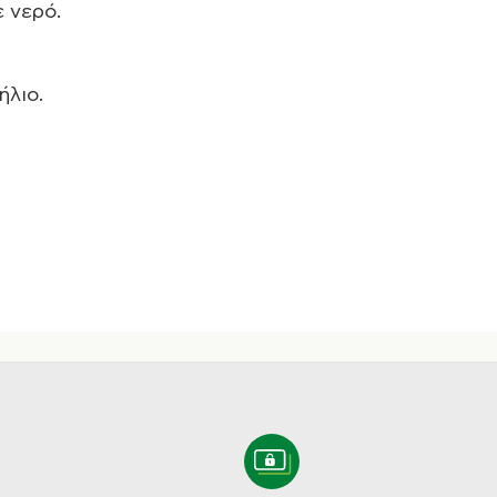
ε νερό.
ήλιο.