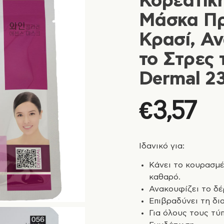
Κορεάτικ
Μάσκα Π
Κρασί, Α
το Στρες
Dermal 2
€
3,57
Ιδανικό για:
Κάνει το κουρασμέ
καθαρό.
Ανακουφίζει το δέ
Eπιβραδύνει τη δι
Για όλους τους τύ