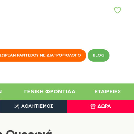
Α
Γ
Α
Π
Η
Μ
Έ
Ν
ΔΩΡΕΆΝ ΡΑΝΤΕΒΟΎ ΜΕ ΔΙΑΤΡΟΦΟΛΌΓΟ
BLOG
Α
N
ΓΕΝΙΚΉ ΦΡΟΝΤΊΔΑ
ΕΤΑΙΡΕΊΕΣ
ΑΘΛΗΤΙΣΜΌΣ
ΔΏΡΑ