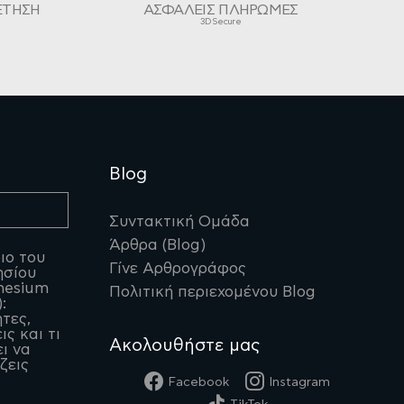
ΕΤΗΣΗ
ΑΣΦΑΛΕΙΣ ΠΛΗΡΩΜΕΣ
3D Secure
Blog
Συντακτική Ομάδα
Άρθρα (Blog)
ιο του
Γίνε Αρθρογράφος
ησίου
nesium
Πολιτική περιεχομένου Blog
:
ητες,
ις και τι
Ακολουθήστε μας
ι να
ζεις
Facebook
Instagram