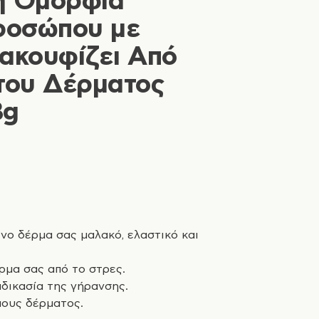
η Ομορφιά
ροσώπου με
νακουφίζει Από
 του Δέρματος
3g
νο δέρμα σας μαλακό, ελαστικό και
ρμα σας από το στρες.
αδικασία της γήρανσης.
πους δέρματος.