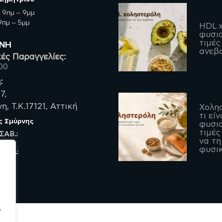
:
9πμ – 9μμ
πμ – 5μμ
HDL χ
φυσιο
τιμές
ΡΝΗ
ανεβα
ές Παραγγελίες:
00
:
7,
, Τ.Κ.17121, Αττική
Χολη
τι είν
ς Σμύρνης
φυσιο
τιμές
 ΣΑΒ.:
να τη
φυσι
 ΠΑΡ.:
ο