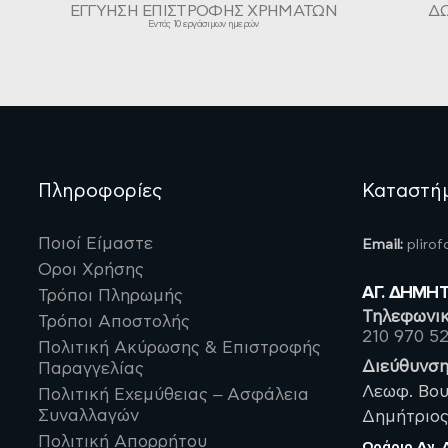
ΕΓΓΥΗΣΗ ΕΠΙΣΤΡΟΦΗΣ ΧΡΗΜΑΤΩΝ
Δ
Εντός 10 εργάσιμων ημερών
Πληροφορίες
Καταστή
Ποιοί Είμαστε
Email:
pliro
Οροι Χρήσης
ΑΓ. ΔΗΜΗ
Τρόποι Πληρωμής
Τηλεφωνικ
Τρόποι Αποστολής
210 970 5
Πολιτική Ακύρωσης & Επιστροφής
Διεύθυνση
Παραγγελίας
Λεωφ. Βου
Πολιτική Εχεμύθειας – Ασφάλεια
Συναλλαγών
Δημήτριος,
Πολιτική Απορρήτου
Ωράριο
Αγ.