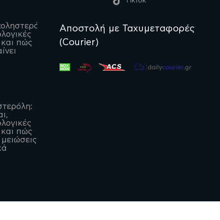
TikTok
οληστερόλη:
Αποστολή με Ταχυμεταφορές
λογικές
(Courier)
 και πώς
ίνει
στερόλη:
αι,
λογικές
 και πώς
 μειώσεις
κά