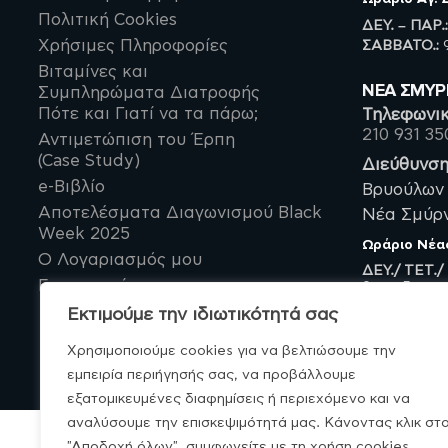
Πολιτική Cookies
ΔΕΥ. – ΠΑΡ.
ΣΑΒBATO.:
9
Χρήσιμες Πληροφορίες
Βιταμίνες και
ΝΈΑ ΣΜΥ
Συμπληρώματα Διατροφής
Πότε και Γιατί να τα πάρω;
Τηλεφωνικ
210 931 35
Αντιμετώπιση του Έρπη
(Case Study)
Διεύθυνση
e-Βιβλίο
Βρυούλων 
Αποτελέσματα Διαγωνισμού Black
Νέα Σμύρνη
Week 2025
Ωράριο
Νέα
Ο Λογαριασμός μου
ΔΕΥ./ ΤΕΤ./
Επικοινωνία
9πμ – 5μμ
ΤΡΙ./ ΠΕΜ./
Εκτιμούμε την ιδιωτικότητά σας
9πμ – 9μμ
Χρησιμοποιούμε cookies για να βελτιώσουμε την
εμπειρία περιήγησής σας, να προβάλλουμε
εξατομικευμένες διαφημίσεις ή περιεχόμενο και να
αναλύσουμε την επισκεψιμότητά μας. Κάνοντας κλικ στ
"Αποδοχή όλων", συμφωνείτε με τη χρήση cookies.