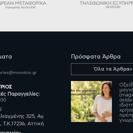
ΩΡΕΑΝ ΜΕΤΑΦΟΡΙΚΑ
ΤΗΛΕΦΩΝΙΚΗ ΕΞΥΠΗΡ
210-970-5200
Παραγγελίες Άνω Των €49
ματα
Πρόσφατα Άρθρα
Όλα τα Άρθρα»
fories@monobio.gr
Οξείδ
ΤΡΙΟΣ
μαγν
ές Παραγγελίες:
(mag
200
oxide)
ιδιότ
:
χρήσε
πρέπε
λιαγμένης 325, Αγ.
γνωρί
 Τ.Κ.17236, Αττική
 Δημητρίου