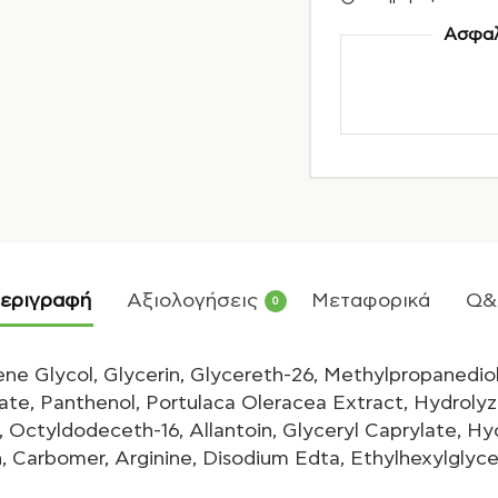
Ασφαλ
εριγραφή
Αξιολογήσεις
Μεταφορικά
Q&
0
ne Glycol, Glycerin, Glycereth-26, Methylpropanedio
te, Panthenol, Portulaca Oleracea Extract, Hydrolyze
, Octyldodeceth-16, Allantoin, Glyceryl Caprylate, Hyd
 Carbomer, Arginine, Disodium Edta, Ethylhexylglyce