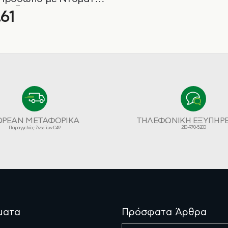
 Ενυδάτωση και Θρέψη
,61
m Up 21gr
ΩΡΕΑΝ ΜΕΤΑΦΟΡΙΚΑ
ΤΗΛΕΦΩΝΙΚΗ ΕΞΥΠΗΡ
210-970-5200
Παραγγελίες Άνω Των €49
ματα
Πρόσφατα Άρθρα