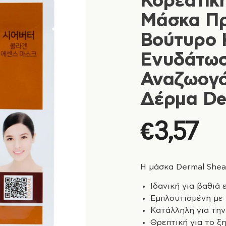
Κορεάτικ
Μάσκα Π
Βούτυρο 
Ενυδάτωσ
Αναζωογό
Δέρμα De
€
3,57
Η μάσκα Dermal Shea 
Ιδανική για βαθιά
Εμπλουτισμένη με
Κατάλληλη για τη
Θρεπτική για το 