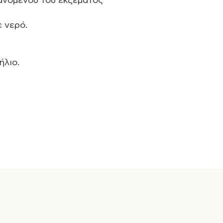
ανομένου του εκζέματος
ε νερό.
ήλιο.