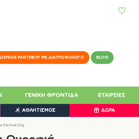
Α
Γ
Α
Π
Η
Μ
Έ
Ν
ΔΩΡΕΆΝ ΡΑΝΤΕΒΟΎ ΜΕ ΔΙΑΤΡΟΦΟΛΌΓΟ
BLOG
Α
N
ΓΕΝΙΚΉ ΦΡΟΝΤΊΔΑ
ΕΤΑΙΡΕΊΕΣ
ΑΘΛΗΤΙΣΜΌΣ
ΔΏΡΑ
α Dermal 23g