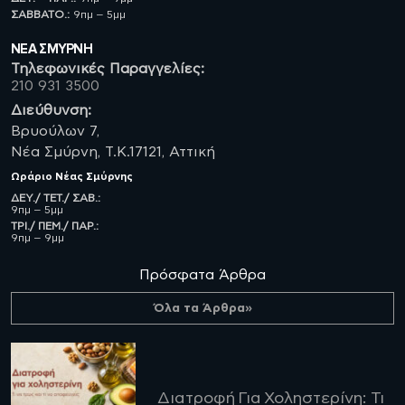
ΣΑΒBATO.:
9πμ – 5μμ
ΝΈΑ ΣΜΥΡΝΗ
Τηλεφωνικές Παραγγελίες:
210 931 3500
Διεύθυνση:
Βρυούλων 7,
Νέα Σμύρνη, Τ.Κ.17121, Αττική
Ωράριο
Νέας Σμύρνης
ΔΕΥ./ ΤΕΤ./ ΣΑΒ.:
9πμ – 5μμ
ΤΡΙ./ ΠΕΜ./ ΠΑΡ.:
9πμ – 9μμ
Πρόσφατα Άρθρα
Όλα τα Άρθρα»
Διατροφή Για Χοληστερίνη: Τι