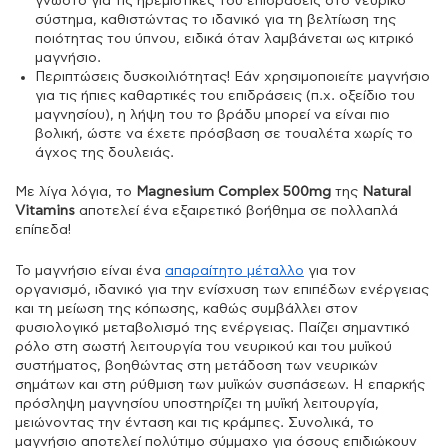
γνωστό για τις ηρεμιστικές του επιδράσεις στο νευρικό
σύστημα, καθιστώντας το ιδανικό για τη βελτίωση της
ποιότητας του ύπνου, ειδικά όταν λαμβάνεται ως κιτρικό
μαγνήσιο.
Περιπτώσεις δυσκοιλιότητας! Εάν χρησιμοποιείτε μαγνήσιο
για τις ήπιες καθαρτικές του επιδράσεις (π.χ. οξείδιο του
μαγνησίου), η λήψη του το βράδυ μπορεί να είναι πιο
βολική, ώστε να έχετε πρόσβαση σε τουαλέτα χωρίς το
άγχος της δουλειάς.
Με λίγα λόγια, το
Magnesium Complex 500mg
της
Natural
Vitamins
αποτελεί ένα εξαιρετικό βοήθημα σε πολλαπλά
επίπεδα!
Το μαγνήσιο είναι ένα
απαραίτητο μέταλλο
για τον
οργανισμό, ιδανικό για την ενίσχυση των επιπέδων ενέργειας
και τη μείωση της κόπωσης, καθώς συμβάλλει στον
φυσιολογικό μεταβολισμό της ενέργειας. Παίζει σημαντικό
ρόλο στη σωστή λειτουργία του νευρικού και του μυϊκού
συστήματος, βοηθώντας στη μετάδοση των νευρικών
σημάτων και στη ρύθμιση των μυϊκών συσπάσεων. Η επαρκής
πρόσληψη μαγνησίου υποστηρίζει τη μυϊκή λειτουργία,
μειώνοντας την ένταση και τις κράμπες. Συνολικά, το
μαγνήσιο αποτελεί πολύτιμο σύμμαχο για όσους επιδιώκουν