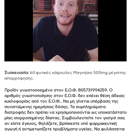
Συσκευασία:
60 φυτικές κάψουλες Μαγνήσιο 500mg μέγιστης
απορρόφησης.
Προϊόν γνωστοποιημένο στον Ε.Ο.Φ. 805731994259. Ο
αριθμός γνωστοποίησης στον Ε.Ο.Φ. δεν επέχει θέση άδειας
κυκλοφορίας από τον Ε.Ο.Φ.. Να μη γίνεται υπέρβαση της
συνιστώμενης ημερήσιας δόσης. Τα συμπληρώματα
διατροφής δεν πρέπει να χρησιμοποιούνται ως υποκατάστατο
μίας ισορροπημένης δίαιτας. Συμβουλευτείτε τον γιατρό σας
αν είστε έγκυος, θηλάζετε, βρίσκεστε υπό φαρμακευτική
αγωγή ή αντιμετωπίζετε προβλήματα υγείας. Να φυλάσσεται