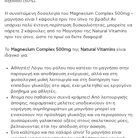
οξειδίου (50%).
Η συνιστώμενη δοσολογία του Magnesium Complex 500mg –
μαγνήσιο είναι 1 κάψουλα πριν τον ύπνο το βράδυ! Αν
υπάρχει πολύ έντονη περίπτωση δυσκοιλιότητας, μπορείτε να
πάρετε 2 κάψουλες από το Μαγνήσιο της Natural Vitamins
πριν τον ύπνο, ώστε το πρωί να δείτε διαφορά!
Το
Magnesium Complex 500mg
της
Natural Vitamins
είναι
ιδανικό για:
Αθλητές! Λόγω του ρόλου που κατέχει το μαγνήσιο στην
παραγωγή και αποθήκευση ενέργειας, αλλά και στη
φυσιολογική μυϊκή λειτουργία και στη διατήρηση των
επιπέδων γλυκόζης στο αίμα, έχει μελετηθεί ως εργογόνο
βοήθημα για αθλητές.
Άτομα που παθαίνουν συχνά κράμπες! Από λειτουργικής
άποψης, πειραματικές μελέτες υποδεικνύουν ότι η
χορήγηση συμπληρωμάτων με μαγνήσιο μπορεί να
ενισχύσουν την πρόσληψη γλυκόζης και να περιορίσουν τη
συσσώρευση γαλακτικού οξέος στους σκελετικούς μύες,
βελτιώνοντας έτσι την απόδοση στην άσκηση.
Ένα καλύτερο και πιο χαλαρό ύπνο! Το μαγνήσιο είναι