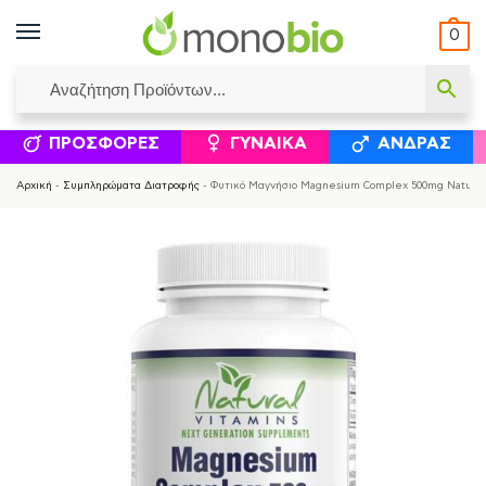
0
ΥΜΈΝΟΙ ΙΣΟΛΟΓΙΣΜΟΊ
ΕΛΕΆΝΝΑ ΧΡΙΣΤΙΝΆΚΗ
ΕΠΙΚΟΙΝΩΝΊΑ
ΣΥΜΠΛΗΡΏΜΑΤΑ ΔΙΑΤΡΟΦΉΣ
ΦΥΣΙΚΆ ΚΑ
ΠΡΟΣΦΟΡΈΣ
ΓΥΝΑΊΚΑ
ΆΝΔΡΑΣ
Αρχική
-
Συμπληρώματα Διατροφής
-
Φυτικό Μαγνήσιο Magnesium Complex 500mg Natural