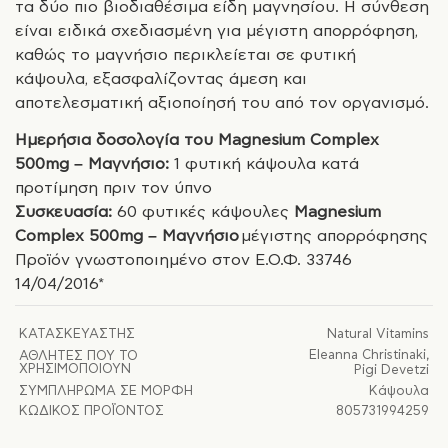
τα δύο πιο βιοδιαθέσιμα είδη μαγνησίου. Η σύνθεση
είναι ειδικά σχεδιασμένη για μέγιστη απορρόφηση,
καθώς το μαγνήσιο περικλείεται σε φυτική
κάψουλα, εξασφαλίζοντας άμεση και
αποτελεσματική αξιοποίησή του από τον οργανισμό.
Ημερήσια δοσολογία του Magnesium Complex
500mg – Μαγνήσιο:
1 φυτική κάψουλα κατά
προτίμηση πριν τον ύπνο
Συσκευασία:
60 φυτικές κάψουλες
Magnesium
Complex 500mg – Μαγνήσιο
μέγιστης απορρόφησης
Προϊόν γνωστοποιημένο στον Ε.Ο.Φ. 33746
14/04/2016*
ΚΑΤΑΣΚΕΥΑΣΤΉΣ
Natural Vitamins
Eleanna Christinaki
,
ΑΘΛΗΤΈΣ ΠΟΥ ΤΟ
ΧΡΗΣΙΜΟΠΟΙΟΎΝ
Pigi Devetzi
ΣΥΜΠΛΉΡΩΜΑ ΣΕ ΜΟΡΦΉ
Κάψουλα
ΚΩΔΙΚΌΣ ΠΡΟΪΌΝΤΟΣ
805731994259