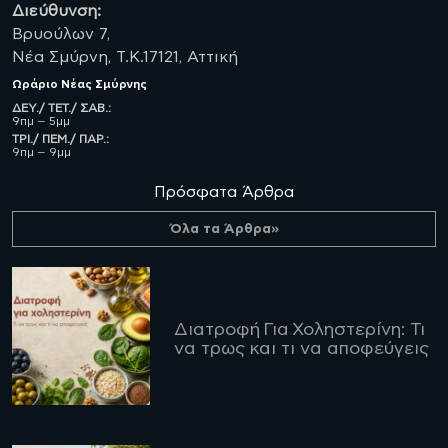
Διεύθυνση:
Βρυούλων 7,
Νέα Σμύρνη, Τ.Κ.17121, Αττική
Ωράριο
Νέας Σμύρνης
ΔΕΥ./ ΤΕΤ./ ΣΑΒ.:
9πμ – 5μμ
ΤΡΙ./ ΠΕΜ./ ΠΑΡ.:
9πμ – 9μμ
Πρόσφατα Άρθρα
Όλα τα Άρθρα»
Διατροφή Για Χοληστερίνη: Τι
να τρως και τι να αποφεύγεις