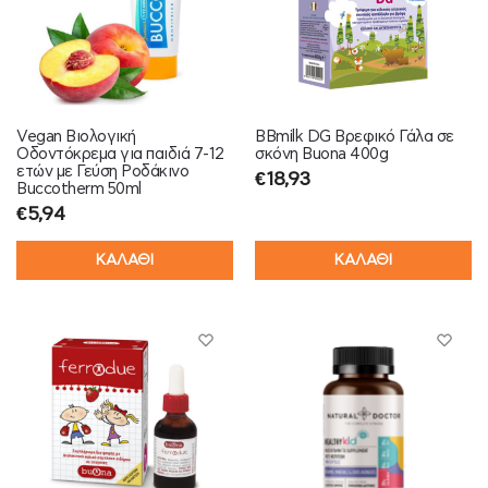
Vegan Βιολογική
BBmilk DG Βρεφικό Γάλα σε
Οδοντόκρεμα για παιδιά 7-12
σκόνη Buona 400g
ετών με Γεύση Ροδάκινο
€
18,93
Buccotherm 50ml
€
5,94
ΚΑΛΑΘΙ
ΚΑΛΑΘΙ