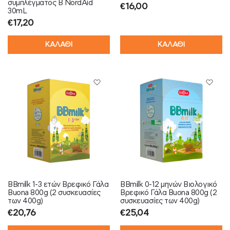
συμπλέγματος Β NordAid
€
16,00
30mL
€
17,20
ΚΑΛΑΘΙ
ΚΑΛΑΘΙ
BBmilk 1-3 ετών Βρεφικό Γάλα
BBmilk 0-12 μηνών Βιολογικό
Buona 800g (2 συσκευασίες
Βρεφικό Γάλα Buona 800g (2
των 400g)
συσκευασίες των 400g)
€
20,76
€
25,04