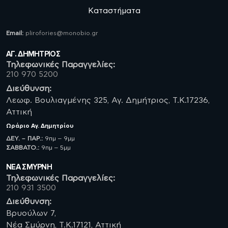
Καταστήματα
Email:
plirofories@monobio.gr
ΑΓ. ΔΗΜΗΤΡΙΟΣ
Τηλεφωνικές Παραγγελίες:
210 970 5200
Διεύθυνση:
Λεωφ. Βουλιαγμένης 325, Αγ. Δημήτριος, Τ.Κ.17236,
Αττική
Ωράριο
Αγ. Δημητρίου
ΔΕΥ. – ΠΑΡ.:
9πμ – 9μμ
ΣΑΒBATO.:
9πμ – 5μμ
ΝΈΑ ΣΜΥΡΝΗ
Τηλεφωνικές Παραγγελίες:
210 931 3500
Διεύθυνση:
Βρυούλων 7,
Νέα Σμύρνη, Τ.Κ.17121, Αττική