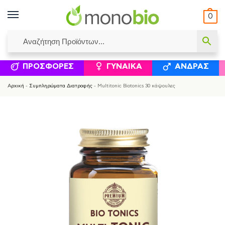
0
ΥΜΈΝΟΙ ΙΣΟΛΟΓΙΣΜΟΊ
ΕΛΕΆΝΝΑ ΧΡΙΣΤΙΝΆΚΗ
ΕΠΙΚΟΙΝΩΝΊΑ
ΣΥΜΠΛΗΡΏΜΑΤΑ ΔΙΑΤΡΟΦΉΣ
ΦΥΣΙΚΆ ΚΑ
ΠΡΟΣΦΟΡΈΣ
ΓΥΝΑΊΚΑ
ΆΝΔΡΑΣ
Αρχική
-
Συμπληρώματα Διατροφής
-
Multitonic Biotonics 30 κάψουλες