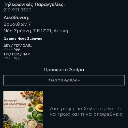
Τηλεφωνικές Παραγγελίες:
210 931 3500
Διεύθυνση:
Βρυούλων 7,
Νέα Σμύρνη, Τ.Κ.17121, Αττική
Ωράριο
Νέας Σμύρνης
ΔΕΥ./ ΤΕΤ./ ΣΑΒ.:
9πμ – 5μμ
ΤΡΙ./ ΠΕΜ./ ΠΑΡ.:
9πμ – 9μμ
Πρόσφατα Άρθρα
Όλα τα Άρθρα»
Διατροφή Για Χοληστερίνη: Τι
να τρως και τι να αποφεύγεις