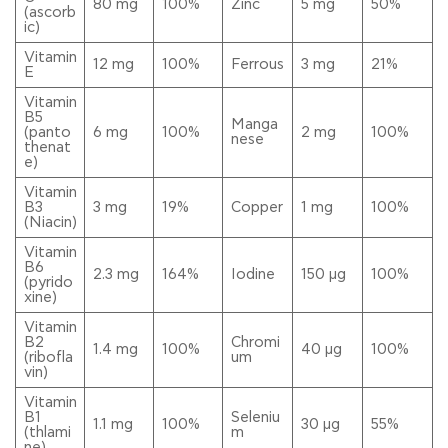
80 mg
100%
Zinc
5 mg
50%
(ascorb
ic)
Vitamin
12 mg
100%
Ferrous
3 mg
21%
E
Vitamin
B5
Manga
(panto
6 mg
100%
2 mg
100%
nese
thenat
e)
Vitamin
B3
3 mg
19%
Copper
1 mg
100%
(Niacin)
Vitamin
B6
2.3 mg
164%
Iodine
150 μg
100%
(pyrido
xine)
Vitamin
B2
Chromi
1.4 mg
100%
40 μg
100%
(ribofla
um
vin)
Vitamin
B1
Seleniu
1.1 mg
100%
30 μg
55%
(thlami
m
ne)