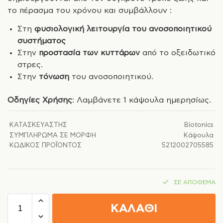
το πέρασμα του χρόνου και συμβάλλουν :
Στη
φυσιολογική λειτουργία του ανοσοποιητικού
συστήματος
Στην
προστασία των κυττάρων
από το οξειδωτικό
στρες.
Στην
τόνωση
του ανοσοποιητικού.
Ο
δηγίες Χρήσης
: Λαμβάνετε 1 κάψουλα ημερησίως.
ΚΑΤΑΣΚΕΥΑΣΤΉΣ
Biotonics
ΣΥΜΠΛΉΡΩΜΑ ΣΕ ΜΟΡΦΉ
Κάψουλα
ΚΩΔΙΚΌΣ ΠΡΟΪΌΝΤΟΣ
5212002705585
ΣΕ ΑΠΌΘΕΜΑ
ΚΑΛΑΘΙ