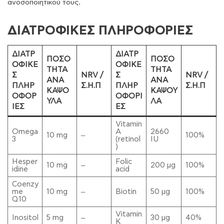
ανοσοποιητικού τους.
ΔΙΑΤΡΟΦΙΚΕΣ
ΠΛΗΡΟΦΟΡΙΕΣ
ΔΙΑΤΡ
ΔΙΑΤΡ
ΠΟΣΟ
ΠΟΣΟ
ΟΦΙΚΕ
ΟΦΙΚΕ
ΤΗΤΑ
ΤΗΤΑ
Σ
NRV /
Σ
NRV /
ΑΝΑ
ΑΝΑ
ΠΛΗΡ
Σ.Η.Π
ΠΛΗΡ
Σ.Η.Π
ΚΑΨΟ
ΚΑΨΟΥ
ΟΦΟΡ
ΟΦΟΡΙ
ΥΛΑ
ΛΑ
ΙΕΣ
ΕΣ
Vitamin
Omega
A
2660
10 mg
100%
–
3
(retinol
IU
)
Hesper
Folic
10 mg
200 µg
100%
–
idine
acid
Coenzy
me
10 mg
Biotin
50 µg
100%
–
Q10
Vitamin
Inositol
5 mg
30 μg
40%
–
K