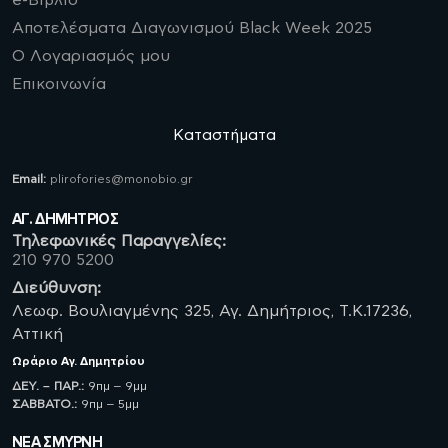
e-Βιβλίο
Αποτελέσματα Διαγωνισμού Black Week 2025
Ο Λογαριασμός μου
Επικοινωνία
Καταστήματα
Email:
plirofories@monobio.gr
ΑΓ. ΔΗΜΗΤΡΙΟΣ
Τηλεφωνικές Παραγγελίες:
210 970 5200
Διεύθυνση:
Λεωφ. Βουλιαγμένης 325, Αγ. Δημήτριος, Τ.Κ.17236,
Αττική
Ωράριο
Αγ. Δημητρίου
ΔΕΥ. – ΠΑΡ.:
9πμ – 9μμ
ΣΑΒBATO.:
9πμ – 5μμ
ΝΈΑ ΣΜΥΡΝΗ