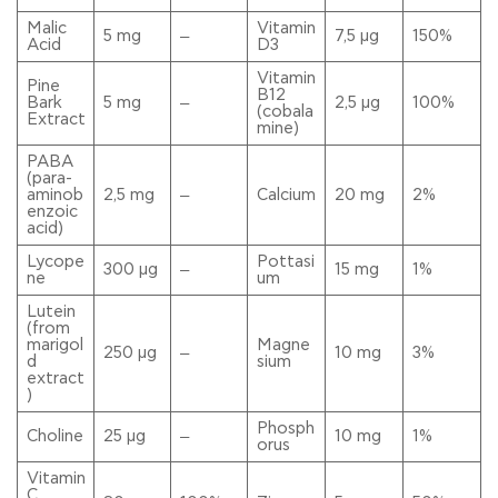
Malic
Vitamin
5 mg
7,5 μg
150%
–
Acid
D3
Vitamin
Pine
B12
Bark
5 mg
2,5 μg
100%
–
(cobala
Extract
mine)
PABA
(para-
aminob
2,5 mg
Calcium
20 mg
2%
–
enzoic
acid)
Lycope
Pottasi
300 µg
15 mg
1%
–
ne
um
Lutein
(from
marigol
Magne
250 µg
10 mg
3%
–
d
sium
extract
)
Phosph
Choline
25 µg
10 mg
1%
–
orus
Vitamin
C