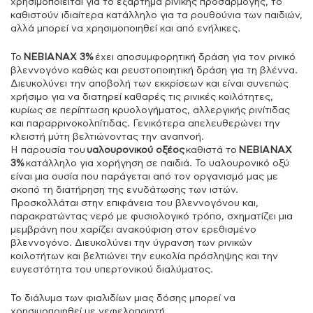
χρησιμοποιείται για το εξάρτημα ρινικής προσαρμογής, το
καθιστούν ιδιαίτερα κατάλληλο για τα ρουθούνια των παιδιών,
αλλά μπορεί να χρησιμοποιηθεί και από ενήλικες.
Το
NEBIANAX 3%
έχει αποσυμφορητική δράση για τον ρινικό
βλεννογόνο καθώς και ρευστοποιητική δράση για τη βλέννα.
Διευκολύνει την αποβολή των εκκρίσεων και είναι συνεπώς
χρήσιμο για να διατηρεί καθαρές τις ρινικές κοιλότητες,
κυρίως σε περίπτωση κρυολογήματος, αλλεργικής ρινίτιδας
και παραρρινοκολπίτιδας. Γενικότερα απελευθερώνει την
κλειστή μύτη βελτιώνοντας την αναπνοή.
Η παρουσία του
υαλουρονικού οξέος
καθιστά το
NEBIANAX
3%
κατάλληλο για χορήγηση σε παιδιά. Το υαλουρονικό οξύ
είναι μια ουσία που παράγεται από τον οργανισμό μας με
σκοπό τη διατήρηση της ενυδάτωσης των ιστών.
Προσκολλάται στην επιφάνεια του βλεννογόνου και,
παρακρατώντας νερό με φυσιολογικό τρόπο, σχηματίζει μια
μεμβράνη που χαρίζει ανακούφιση στον ερεθισμένο
βλεννογόνο. Διευκολύνει την ύγρανση των ρινικών
κοιλοτήτων και βελτιώνει την ευκολία πρόσληψης και την
ευγεστότητα του υπερτονικού διαλύματος.
Το διάλυμα των φιαλιδίων μιας δόσης μπορεί να
χρησιμοποιηθεί με νεφελοποιητή.