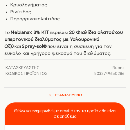
Κρυολογήματος
Ρινίτιδας
Παραρρινοκολπίτιδας.
Το
Nebianax 3% KIT
περιέχει
20 Φιαλίδια αλατούχου
υπερτονικού διαλύματος με Υαλουρονικό
Οξύ
και
Spray-sol®
που είναι η συσκευή για τον
εύκολο και γρήγορο ψεκασμό του διαλύματος.
ΚΑΤΑΣΚΕΥΑΣΤΉΣ
Buona
ΚΩΔΙΚΌΣ ΠΡΟΪΌΝΤΟΣ
8032749650286
ΕΞΑΝΤΛΗΜΈΝΟ
Θέλω να ενημερωθώ με email όταν το προϊόν θα είναι
σε απόθεμα