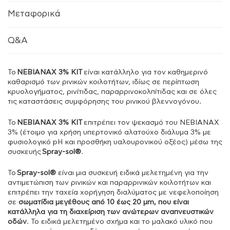
Μεταφορικά
Q&A
Το
NEBIANAX 3% KIT
είναι κατάλληλο για τον καθημερινό
καθαρισμό των ρινικών κοιλοτήτων, ιδίως σε περίπτωση
κρυολογήματος, ρινίτιδας, παραρρινοκολπίτιδας και σε όλες
τις καταστάσεις συμφόρησης του ρινικού βλεννογόνου.
Το
NEBIANAX 3% KIT
επιτρέπει τον ψεκασμό του NEBIANAX
3% (έτοιμο για χρήση υπερτονικό αλατούχο διάλυμα 3% με
φυσιολογικό pH και προσθήκη υαλουρονικού οξέος) μέσω της
συσκευής
Spray-sol®
.
Το
Spray-sol®
είναι μια συσκευή ειδικά μελετημένη για την
αντιμετώπιση των ρινικών και παραρρινικών κοιλοτήτων και
επιτρέπει την ταχεία χορήγηση διαλύματος με νεφελοποίηση
σε
σωματίδια μεγέθους από 10 έως 20 μm, που είναι
κατάλληλα για τη διαχείριση των ανώτερων αναπνευστικών
οδών
. Το ειδικά μελετημένο σχήμα και το μαλακό υλικό που