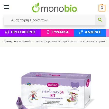
0
ΥΜΈΝΟΙ ΙΣΟΛΟΓΙΣΜΟΊ
ΕΛΕΆΝΝΑ ΧΡΙΣΤΙΝΆΚΗ
ΕΠΙΚΟΙΝΩΝΊΑ
ΣΥΜΠΛΗΡΏΜΑΤΑ ΔΙΑΤΡΟΦΉΣ
ΦΥΣΙΚΆ ΚΑ
ΠΡΟΣΦΟΡΈΣ
ΓΥΝΑΊΚΑ
ΆΝΔΡΑΣ
Αρχική
-
Γενική Φροντίδα
-
Παιδικό Υπερτονικό Διάλυμα Nebianax 3% Kit Buona (20 φιαλίδια