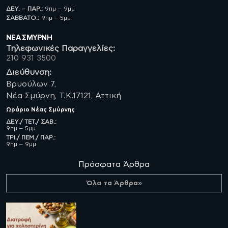
ΔΕΥ. – ΠΑΡ.:
9πμ – 9μμ
ΣΑΒBATO.:
9πμ – 5μμ
ΝΈΑ ΣΜΥΡΝΗ
Τηλεφωνικές Παραγγελίες:
210 931 3500
Διεύθυνση:
Βρυούλων 7,
Νέα Σμύρνη, Τ.Κ.17121, Αττική
Ωράριο
Νέας Σμύρνης
ΔΕΥ./ ΤΕΤ./ ΣΑΒ.:
9πμ – 5μμ
ΤΡΙ./ ΠΕΜ./ ΠΑΡ.:
9πμ – 9μμ
Πρόσφατα Άρθρα
Όλα τα Άρθρα»