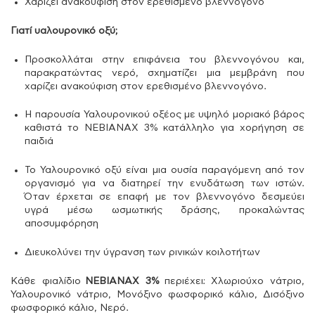
Χαρίζει ανακούφιση στον ερεθισμένο βλεννογόνο
Γιατί υαλουρονικό οξύ;
Προσκολλάται στην επιφάνεια του βλεννογόνου και,
παρακρατώντας νερό, σχηματίζει μια μεμβράνη που
χαρίζει ανακούφιση στον ερεθισμένο βλεννογόνο.
Η παρουσία Υαλουρονικού οξέος με υψηλό μοριακό βάρος
καθιστά το NEBIANAX 3% κατάλληλο για χορήγηση σε
παιδιά
Το Υαλουρονικό οξύ είναι μια ουσία παραγόμενη από τον
οργανισμό για να διατηρεί την ενυδάτωση των ιστών.
Όταν έρχεται σε επαφή με τον βλεννογόνο δεσμεύει
υγρά μέσω ωσμωτικής δράσης, προκαλώντας
αποσυμφόρηση
Διευκολύνει την ύγρανση των ρινικών κοιλοτήτων
Κάθε φιαλίδιο
NEBIANAX 3%
περιέχει: Χλωριούχο νάτριο,
Υαλουρονικό νάτριο, Μονόξινο φωσφορικό κάλιο, Δισόξινο
φωσφορικό κάλιο, Νερό.