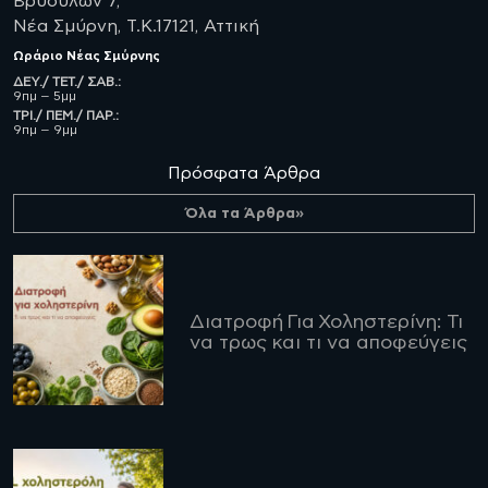
Βρυούλων 7,
Νέα Σμύρνη, Τ.Κ.17121, Αττική
Ωράριο
Νέας Σμύρνης
ΔΕΥ./ ΤΕΤ./ ΣΑΒ.:
9πμ – 5μμ
ΤΡΙ./ ΠΕΜ./ ΠΑΡ.:
9πμ – 9μμ
Πρόσφατα Άρθρα
Όλα τα Άρθρα»
Διατροφή Για Χοληστερίνη: Τι
να τρως και τι να αποφεύγεις