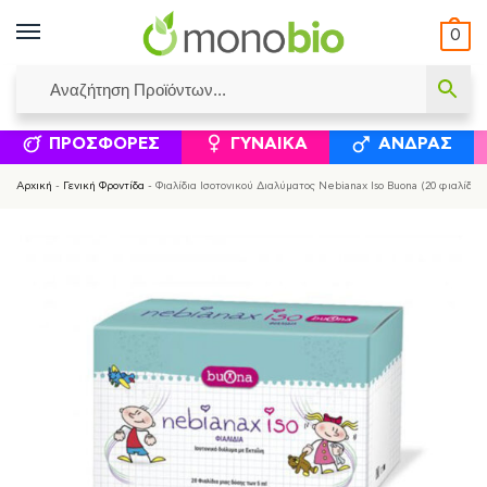
0
ΥΜΈΝΟΙ ΙΣΟΛΟΓΙΣΜΟΊ
ΕΛΕΆΝΝΑ ΧΡΙΣΤΙΝΆΚΗ
ΕΠΙΚΟΙΝΩΝΊΑ
ΣΥΜΠΛΗΡΏΜΑΤΑ ΔΙΑΤΡΟΦΉΣ
ΦΥΣΙΚΆ ΚΑ
ΠΡΟΣΦΟΡΈΣ
ΓΥΝΑΊΚΑ
ΆΝΔΡΑΣ
Αρχική
-
Γενική Φροντίδα
-
Φιαλίδια Ισοτονικού Διαλύματος Nebianax Iso Buona (20 φιαλίδια