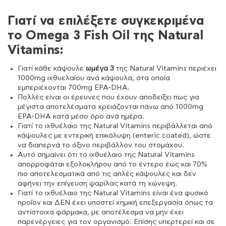
Γιατί να επιλέξετε συγκεκριμένα
το Omega 3 Fish Oil της Natural
Vitamins:
Γιατί κάθε κάψουλε
ωμέγα 3
της Natural Vitamins περιέχει
1000mg ιχθυελαίου ανά κάψουλα, στα οποία
εμπεριέχονται 700mg EPA-DHA.
Πολλές είναι οι έρευνες που έχουν αποδείξει πως για
μέγιστα αποτελέσματα χρειάζονται πάνω από 1000mg
EPA-DHA κατά μέσο όρο ανά ημέρα.
Γιατί το ιχθυέλαιο της Natural Vitamins περιβάλλεται από
κάψουλες με εντερική επικάλυψη (enteric coated), ώστε
να διαπερνά το όξινο περιβάλλον του στομάχου.
Αυτό σημαίνει ότι το ιχθυέλαιο της Natural Vitamins
απορροφάται εξολοκλήρου από το έντερο έως και 70%
πιο αποτελεσματικά από τις απλές κάψουλες και δεν
αφήνει την επίγευση ψαρίλας κατά τη χώνεψη.
Γιατί το ιχθυέλαιο της Natural Vitamins είναι ένα φυσικό
προϊόν και ΔΕΝ έχει υποστεί χημική επεξεργασία όπως τα
αντίστοιχα φάρμακα, με αποτέλεσμα να μην έχει
παρενέργειες για τον οργανισμό. Επίσης υπερτερεί και σε