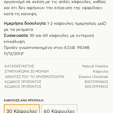
οργανισμό σε σχέση με τις απλές κάψουλες, καθώς
και ότι δεν αφήνουν την επίγευση της «ψαρίλας»
κατά τη χώνεψη.
Ημερήσια δοσολογία:
1-2 κάψουλες ημερησίως μαζί
με τα γεύματα
Συσκευασία:
30 και 60 κάψουλες με εντερική
επικάλυψη
Προϊόν γνωστοποιημένο στον Ε.Ο.Φ. 95348
11/12/2013*
ΚΑΤΑΣΚΕΥΑΣΤΉΣ
Natural Vitamins
ΣΥΜΠΛΉΡΩΜΑ ΣΕ ΜΟΡΦΉ
Κάψουλα
ΑΘΛΗΤΈΣ ΠΟΥ ΤΟ ΧΡΗΣΙΜΟΠΟΙΟΎΝ
Eleanna Christinaki
ΚΩΔΙΚΌΣ ΠΡΟΪΌΝΤΟΣ
805731994402
ΚΩΔΙΚΌΣ ΠΡΟΪΌΝΤΟΣ
805731994532
ΚΑΨΟΥΛΕΣ ΑΝΑ ΜΠΟΥΚΑΛΙ
30 Κάψουλες
60 Κάψουλες