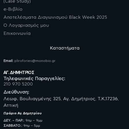
(Case Study)
e-Βιβλίο
Αποτελέσματα Διαγωνισμού Black Week 2025
Ο Λογαριασμός μου
Επικοινωνία
Καταστήματα
Email:
plirofories@monobio.gr
ΑΓ. ΔΗΜΗΤΡΙΟΣ
Τηλεφωνικές Παραγγελίες:
210 970 5200
Διεύθυνση:
Λεωφ. Βουλιαγμένης 325, Αγ. Δημήτριος, Τ.Κ.17236,
Αττική
Ωράριο
Αγ. Δημητρίου
ΔΕΥ. – ΠΑΡ.:
9πμ – 9μμ
ΣΑΒBATO.:
9πμ – 5μμ