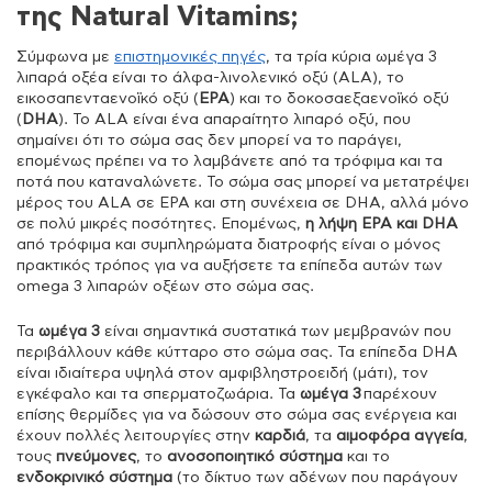
της Natural Vitamins;
Σύμφωνα με
επιστημονικές πηγές
, τα τρία κύρια ωμέγα 3
λιπαρά οξέα είναι το άλφα-λινολενικό οξύ (ALA), το
εικοσαπενταενοϊκό οξύ (
EPA
) και το δοκοσαεξαενοϊκό οξύ
(
DHA
). Το ALA είναι ένα απαραίτητο λιπαρό οξύ, που
σημαίνει ότι το σώμα σας δεν μπορεί να το παράγει,
επομένως πρέπει να το λαμβάνετε από τα τρόφιμα και τα
ποτά που καταναλώνετε. Το σώμα σας μπορεί να μετατρέψει
μέρος του ALA σε EPA και στη συνέχεια σε DHA, αλλά μόνο
σε πολύ μικρές ποσότητες. Επομένως,
η λήψη EPA και DHA
από τρόφιμα και συμπληρώματα διατροφής είναι ο μόνος
πρακτικός τρόπος για να αυξήσετε τα επίπεδα αυτών των
omega 3 λιπαρών οξέων στο σώμα σας.
Τα
ωμέγα 3
είναι σημαντικά συστατικά των μεμβρανών που
περιβάλλουν κάθε κύτταρο στο σώμα σας. Τα επίπεδα DHA
είναι ιδιαίτερα υψηλά στον αμφιβληστροειδή (μάτι), τον
εγκέφαλο και τα σπερματοζωάρια. Τα
ωμέγα 3
παρέχουν
επίσης θερμίδες για να δώσουν στο σώμα σας ενέργεια και
έχουν πολλές λειτουργίες στην
καρδιά
, τα
αιμοφόρα αγγεία
,
τους
πνεύμονες
, το
ανοσοποιητικό σύστημα
και το
ενδοκρινικό σύστημα
(το δίκτυο των αδένων που παράγουν