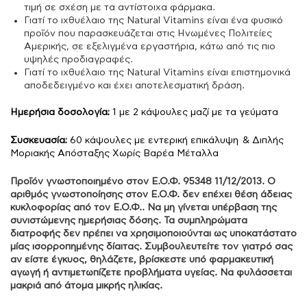
τιμή σε σχέση με τα αντίστοιχα φάρμακα.
Γιατί το ιχθυέλαιο της Natural Vitamins είναι ένα φυσικό
προϊόν που παρασκευάζεται στις Ηνωμένες Πολιτείες
Αμερικής, σε εξελιγμένα εργαστήρια, κάτω από τις πιο
υψηλές προδιαγραφές.
Γιατί το ιχθυέλαιο της Natural Vitamins είναι επιστημονικά
αποδεδειγμένο και έχει αποτελεσματική δράση.
Ημερήσια δοσολογία:
1 με 2 κάψουλες μαζί με τα γεύματα
Συσκευασία:
60 κάψουλες με εντερική επικάλυψη & Διπλής
Μοριακής Απόσταξης Χωρίς Βαρέα Μέταλλα
Προϊόν γνωστοποιημένο στον Ε.Ο.Φ. 95348 11/12/2013. Ο
αριθμός γνωστοποίησης στον Ε.Ο.Φ. δεν επέχει θέση άδειας
κυκλοφορίας από τον Ε.Ο.Φ.. Να μη γίνεται υπέρβαση της
συνιστώμενης ημερήσιας δόσης. Τα συμπληρώματα
διατροφής δεν πρέπει να χρησιμοποιούνται ως υποκατάστατο
μίας ισορροπημένης δίαιτας. Συμβουλευτείτε τον γιατρό σας
αν είστε έγκυος, θηλάζετε, βρίσκεστε υπό φαρμακευτική
αγωγή ή αντιμετωπίζετε προβλήματα υγείας. Να φυλάσσεται
μακριά από άτομα μικρής ηλικίας.