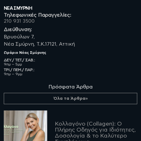
ΝΈΑ ΣΜΥΡΝΗ
Τηλεφωνικές Παραγγελίες:
210 931 3500
Διεύθυνση:
Βρυούλων 7,
Νέα Σμύρνη, Τ.Κ.17121, Αττική
Ωράριο
Νέας Σμύρνης
ΔΕΥ./ ΤΕΤ./ ΣΑΒ.:
9πμ – 5μμ
ΤΡΙ./ ΠΕΜ./ ΠΑΡ.:
9πμ – 9μμ
Πρόσφατα Άρθρα
Όλα τα Άρθρα»
Κολλαγόνο (Collagen): Ο
Πλήρης Οδηγός για Ιδιότητες,
Δοσολογία & το Καλύτερο