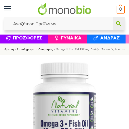
0
ΥΜΈΝΟΙ ΙΣΟΛΟΓΙΣΜΟΊ
ΕΛΕΆΝΝΑ ΧΡΙΣΤΙΝΆΚΗ
ΕΠΙΚΟΙΝΩΝΊΑ
ΣΥΜΠΛΗΡΏΜΑΤΑ ΔΙΑΤΡΟΦΉΣ
ΦΥΣΙΚΆ ΚΑ
ΠΡΟΣΦΟΡΈΣ
ΓΥΝΑΊΚΑ
ΆΝΔΡΑΣ
Αρχική
-
Συμπληρώματα Διατροφής
-
Omega 3 Fish Oil 1000mg Διπλής Μοριακής Απόσταξης